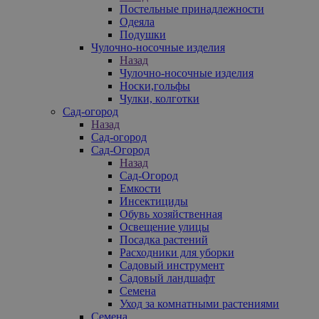
Постельные принадлежности
Одеяла
Подушки
Чулочно-носочные изделия
Назад
Чулочно-носочные изделия
Носки,гольфы
Чулки, колготки
Сад-огород
Назад
Сад-огород
Сад-Огород
Назад
Сад-Огород
Емкости
Инсектициды
Обувь хозяйственная
Освещение улицы
Посадка растений
Расходники для уборки
Садовый инструмент
Садовый ландшафт
Семена
Уход за комнатными растениями
Семена