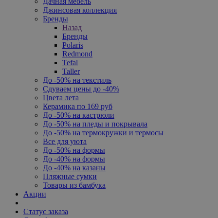
Дачная мебель
Джинсовая коллекция
Бренды
Назад
Бренды
Polaris
Redmond
Tefal
Taller
До -50% на текстиль
Сдуваем цены до -40%
Цвета лета
Керамика по 169 руб
До -50% на кастрюли
До -50% на пледы и покрывала
До -50% на термокружки и термосы
Все для уюта
До -50% на формы
До -40% на формы
До -40% на казаны
Пляжные сумки
Товары из бамбука
Акции
Статус заказа