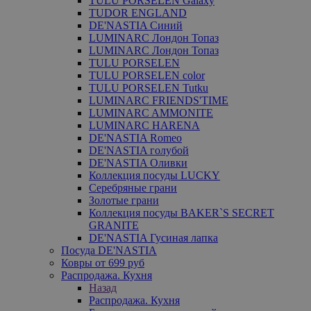
TULU PORSELEN Galaxy
TUDOR ENGLAND
DE'NASTIA Синий
LUMINARC Лондон Топаз
LUMINARC Лондон Топаз
TULU PORSELEN
TULU PORSELEN color
TULU PORSELEN Tutku
LUMINARC FRIENDS'TIME
LUMINARC AMMONITE
LUMINARC HARENA
DE'NASTIA Romeo
DE'NASTIA голубой
DE'NASTIA Оливки
Коллекция посуды LUCKY
Серебряные грани
Золотые грани
Коллекция посуды BAKER`S SECRET
GRANITE
DE'NASTIA Гусиная лапка
Посуда DE'NASTIA
Ковры от 699 руб
Распродажа. Кухня
Назад
Распродажа. Кухня