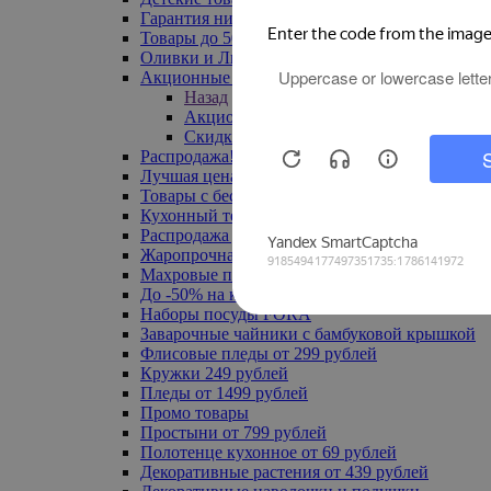
Гарантия низкой цены
Товары до 500 руб
Оливки и Лимоны
Акционные товары
Назад
Акционные товары
Скидка 20% по промокоду
Распродажа! Ульяновск до -70%
Лучшая цена
Товары с бесплатной доставкой
Кухонный текстиль
Распродажа до -50%
Жаропрочная посуда
Махровые полотенца
До -50% на ковры
Наборы посуды FORA
Заварочные чайники с бамбуковой крышкой
Флисовые пледы от 299 рублей
Кружки 249 рублей
Пледы от 1499 рублей
Промо товары
Простыни от 799 рублей
Полотенце кухонное от 69 рублей
Декоративные растения от 439 рублей