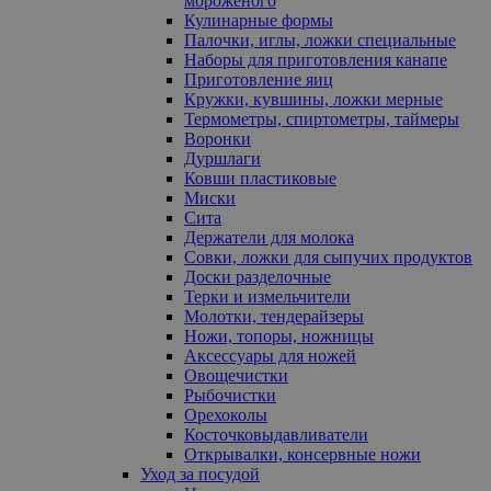
мороженого
Кулинарные формы
Палочки, иглы, ложки специальные
Наборы для приготовления канапе
Приготовление яиц
Кружки, кувшины, ложки мерные
Термометры, спиртометры, таймеры
Воронки
Дуршлаги
Ковши пластиковые
Миски
Сита
Держатели для молока
Совки, ложки для сыпучих продуктов
Доски разделочные
Терки и измельчители
Молотки, тендерайзеры
Ножи, топоры, ножницы
Аксессуары для ножей
Овощечистки
Рыбочистки
Орехоколы
Косточковыдавливатели
Открывалки, консервные ножи
Уход за посудой