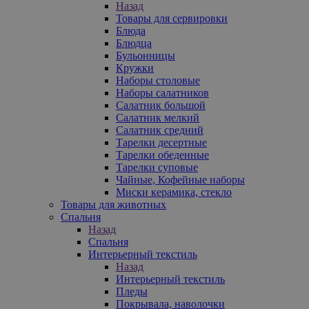
Назад
Товары для сервировки
Блюда
Блюдца
Бульонницы
Кружки
Наборы столовые
Наборы салатников
Салатник большой
Салатник мелкий
Салатник средний
Тарелки десертные
Тарелки обеденные
Тарелки суповые
Чайные, Кофейные наборы
Миски керамика, стекло
Товары для животных
Спальня
Назад
Спальня
Интерьерный текстиль
Назад
Интерьерный текстиль
Пледы
Покрывала, наволочки