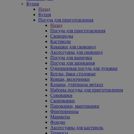
Кухня
Назад
Кухня
Посуда для приготовления
Назад
Посуда для приготовления
Сковороды
Кастрюли
Крышки для сковород
Аксессуары для сковород
Посуда для выпечки
Посуда для запекания
Одноразовая посуда для духовки
Котлы, баки столовые
Ковши, молочники
Казаны, утятницы металл
Наборы посуды для приготовления
Соковарки
Скороварки
Пароварки, мантоварки
Фритюрницы
Мармиты
Фондю
Аксессуары для кастрюль
Термосы