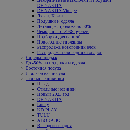
Декоративные наволочки и подушки
DE'NASTIA
DE'NASTIA Vintage
Ляган, Казан
Подушки и одеяла
Летняя распродажа до 50%
Чемоданы от 3998 рублей
Подборки для ванной
Новогодние гирлянды
Распродажа новогодних елок
Распродажа новогодних товаров
Лидеры продаж
До -50% на подушки и одеяла
Восточная посуда
Итальянская посуда
Стильные новинки
Назад
Стильные новинки
Новый 2023 год
DE'NASTIA
Lucky
ND PLAY
TULU
АВОКАДО
Выгодно сегодня