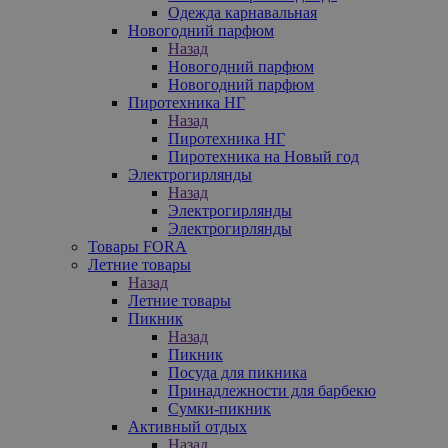
Одежда карнавальная
Новогодний парфюм
Назад
Новогодний парфюм
Новогодний парфюм
Пиротехника НГ
Назад
Пиротехника НГ
Пиротехника на Новый год
Электрогирлянды
Назад
Электрогирлянды
Электрогирлянды
Товары FORA
Летние товары
Назад
Летние товары
Пикник
Назад
Пикник
Посуда для пикника
Принадлежности для барбекю
Сумки-пикник
Активный отдых
Назад