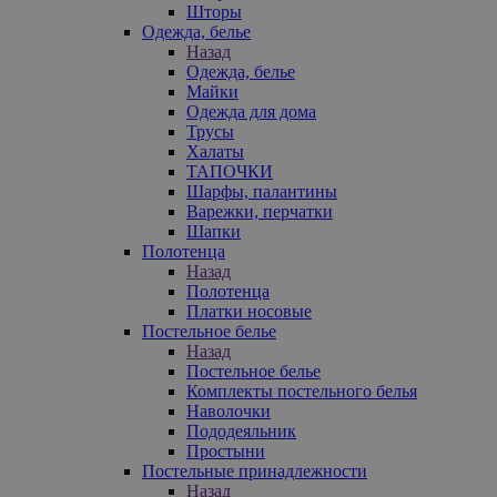
Шторы
Одежда, белье
Назад
Одежда, белье
Майки
Одежда для дома
Трусы
Халаты
ТАПОЧКИ
Шарфы, палантины
Варежки, перчатки
Шапки
Полотенца
Назад
Полотенца
Платки носовые
Постельное белье
Назад
Постельное белье
Комплекты постельного белья
Наволочки
Пододеяльник
Простыни
Постельные принадлежности
Назад