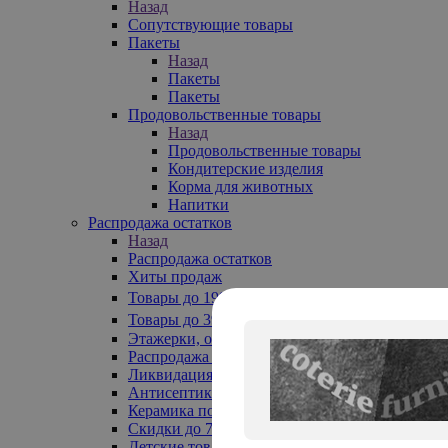
Назад
Сопутствующие товары
Пакеты
Назад
Пакеты
Пакеты
Продовольственные товары
Назад
Продовольственные товары
Кондитерские изделия
Корма для животных
Напитки
Распродажа остатков
Назад
Распродажа остатков
Хиты продаж
Товары до 199₽
Товары до 399₽
Этажерки, обувницы
Распродажа текстиля до -50%
Ликвидация до -70%
Антисептики
Керамика по 129 руб
Скидки до 70%
Детские товары