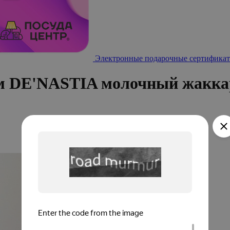
Электронные подарочные сертификат
м DE'NASTIA молочный жакка