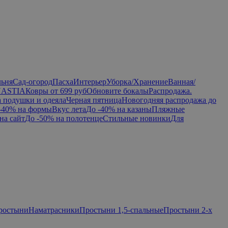
льня
Сад-огород
Пасха
Интерьер
Уборка/Хранение
Ванная/
NASTIA
Ковры от 699 руб
Обновите бокалы
Распродажа.
а подушки и одеяла
Черная пятница
Новогодняя распродажа до
-40% на формы
Вкус лета
До -40% на казаны
Пляжные
на сайт
До -50% на полотенце
Стильные новинки
Для
ростыни
Наматрасники
Простыни 1,5-спальные
Простыни 2-х