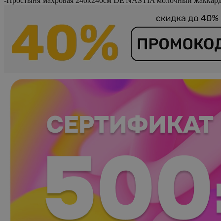
-
Простыня махровая 240x240см DE'NASTIA молочный жаккард