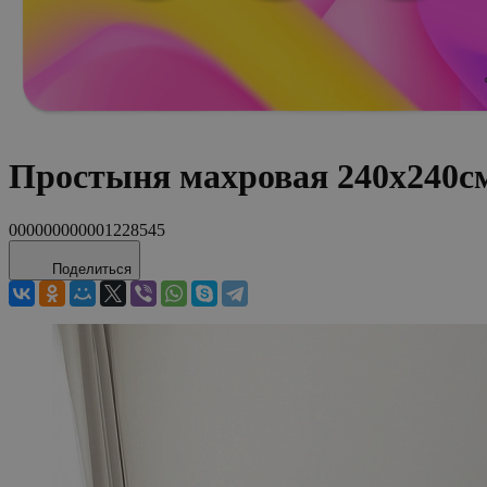
Простыня махровая 240x240с
000000000001228545
Поделиться