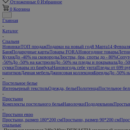
Отложенные
0
Избранное
0
Корзина
Главная
-
Каталог
-
Спальня
Новинки
ТОП продаж
Подарки на новый год
8 Марта
14 Феврал
Баня
Подарочные карты
Товары FORA
Новогодние товары
Летни
Кухня
До -40% на сковороды
Люстры, бра, споты до - 80%
Сопут
-50%
До -50% на кастрюли
До -50% на пледы и покрывала
До -5
сумки
Товары из бамбука
Нановогодь себе уюта
Пледы от 699 ру
напитков
Дачная мебель
Джинсовая коллекция
Бренды
До -50% н
-
Постельное белье
Интерьерный текстиль
Одежда, белье
Полотенца
Постельное бел
-
Простыни
Комплекты постельного белья
Наволочки
Пододеяльник
Просты
-
Простыни евро
Простыни, размер 180*200 см
Простыни, размер 90*200 см
Прос
спальные