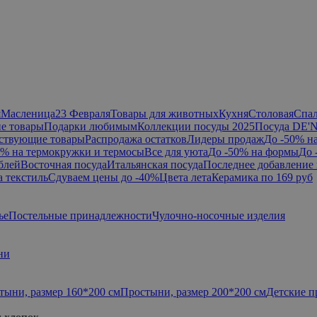
я
Масленица
23 Февраля
Товары для животных
Кухня
Столовая
Спа
е товары
Подарки любимым
Коллекции посуды 2025
Посуда DE'
ствующие товары
Распродажа остатков
Лидеры продаж
До -50% н
0% на термокружки и термосы
Все для уюта
До -50% на формы
До 
блей
Восточная посуда
Итальянская посуда
Последнее добавление 
а текстиль
Сдуваем цены до -40%
Цвета лета
Керамика по 169 руб
ье
Постельные принадлежности
Чулочно-носочные изделия
ни
тыни, размер 160*200 см
Простыни, размер 200*200 см
Детские п