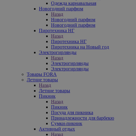
Одежда карнавальная
Новогодний парфюм
Назад
Новогодний парфюм
Новогодний парфюм
Пиротехника НГ
Назад
Пиротехника НГ
Пиротехника на Новый год
Электрогирлянды
Назад
Электрогирлянды
Электрогирлянды
Товары FORA
Летние товары
Назад
Летние товары
Пикник
Назад
Пикник
Посуда для пикника
Принадлежности для барбекю
Сумки-пикник
Активный отдых
Назад