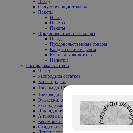
Назад
Сопутствующие товары
Пакеты
Назад
Пакеты
Пакеты
Продовольственные товары
Назад
Продовольственные товары
Кондитерские изделия
Корма для животных
Напитки
Распродажа остатков
Назад
Распродажа остатков
Хиты продаж
Товары до 199₽
Товары до 399₽
Этажерки, обувницы
Распродажа текстиля до -50%
Ликвидация до -70%
Антисептики
Керамика по 129 руб
Скидки до 70%
Детские товары