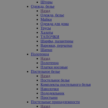
Шторы
Одежда, белье
Назад
Одежда, белье
Майки
Одежда для дома
Трусы
Халаты
ТАПОЧКИ
Шарфы, палантины
Варежки, перчатки
Шапки
Полотенца
Назад
Полотенца
Платки носовые
Постельное белье
Назад
Постельное белье
Комплекты постельного белья
Наволочки
Пододеяльник
Простыни
Постельные принадлежности
Назад