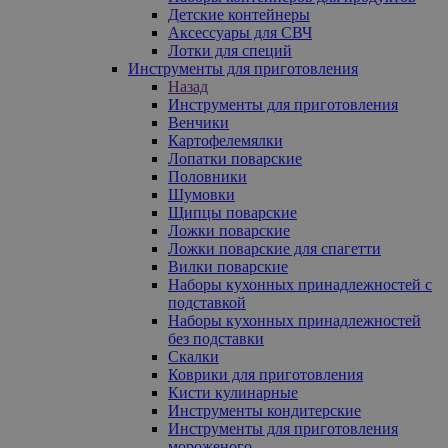
Детские контейнеры
Аксессуары для СВЧ
Лотки для специй
Инструменты для приготовления
Назад
Инструменты для приготовления
Венчики
Картофелемялки
Лопатки поварские
Половники
Шумовки
Щипцы поварские
Ложки поварские
Ложки поварские для спагетти
Вилки поварские
Наборы кухонных принадлежностей с
подставкой
Наборы кухонных принадлежностей
без подставки
Скалки
Коврики для приготовления
Кисти кулинарные
Инструменты кондитерские
Инструменты для приготовления
мороженого