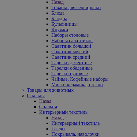
Назад
Товары для сервировки
Блюда
Блюдца
Бульонницы
Кружки
Наборы столовые
Наборы салатников
Салатник большой
Салатник мелкий
Салатник средний
Тарелки десертные
Тарелки обеденные
Тарелки суповые
Чайные, Кофейные наборы
Миски керамика, стекло
Товары для животных
Спальня
Назад
Спальня
Интерьерный текстиль
Назад
Интерьерный текстиль
Пледы
Покрывала, наволочки