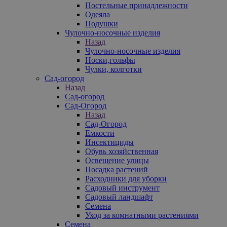
Постельные принадлежности
Одеяла
Подушки
Чулочно-носочные изделия
Назад
Чулочно-носочные изделия
Носки,гольфы
Чулки, колготки
Сад-огород
Назад
Сад-огород
Сад-Огород
Назад
Сад-Огород
Емкости
Инсектициды
Обувь хозяйственная
Освещение улицы
Посадка растений
Расходники для уборки
Садовый инструмент
Садовый ландшафт
Семена
Уход за комнатными растениями
Семена