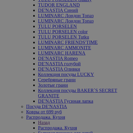
TUDOR ENGLAND
DE'NASTIA Синий
LUMINARC Лондон Топаз
LUMINARC Лондон Топаз
TULU PORSELEN
TULU PORSELEN color
TULU PORSELEN Tutku
LUMINARC FRIENDS'TIME
LUMINARC AMMONITE
LUMINARC HARENA
DE'NASTIA Romeo
DE'NASTIA голубой
DE'NASTIA Оливки
Коллекция посуды LUCKY
Серебряные грани
Золотые грани
Коллекция посуды BAKER`S SECRET
GRANITE
DE'NASTIA Гусиная лапка
Посуда DE'NASTIA
Ковры от 699 руб
Распродажа. Кухня
Назад
Распродажа. Кухня