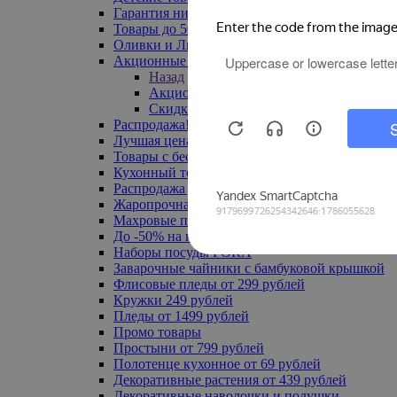
Гарантия низкой цены
Товары до 500 руб
Оливки и Лимоны
Акционные товары
Назад
Акционные товары
Скидка 20% по промокоду
Распродажа! Ульяновск до -70%
Лучшая цена
Товары с бесплатной доставкой
Кухонный текстиль
Распродажа до -50%
Жаропрочная посуда
Махровые полотенца
До -50% на ковры
Наборы посуды FORA
Заварочные чайники с бамбуковой крышкой
Флисовые пледы от 299 рублей
Кружки 249 рублей
Пледы от 1499 рублей
Промо товары
Простыни от 799 рублей
Полотенце кухонное от 69 рублей
Декоративные растения от 439 рублей
Декоративные наволочки и подушки