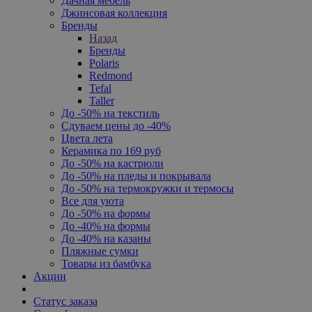
Дачная мебель
Джинсовая коллекция
Бренды
Назад
Бренды
Polaris
Redmond
Tefal
Taller
До -50% на текстиль
Сдуваем цены до -40%
Цвета лета
Керамика по 169 руб
До -50% на кастрюли
До -50% на пледы и покрывала
До -50% на термокружки и термосы
Все для уюта
До -50% на формы
До -40% на формы
До -40% на казаны
Пляжные сумки
Товары из бамбука
Акции
Статус заказа