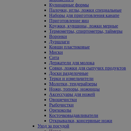
Кулинарные формы
Палочки, иглы, ложки специальные
Наборы для приготовления канапе
Приготовление яиц
Кружки, кувшины, ложки мерные
Термометры, спиртометры, таймеры
Воронки
Дуршлаги
Ковши пластиковые
Миски
Сита
Держатели для молока
Совки, ложки для сыпучих продуктов
Доски разделочные
Терки и измельчители
Молотки, тендерайзеры
Ножи, топоры, ножницы
Аксессуары для ножей
Овощечистки
Рыбочистки
Орехоколы
Косточковыдавливатели
Открывалки, консервные ножи
Уход за посудой