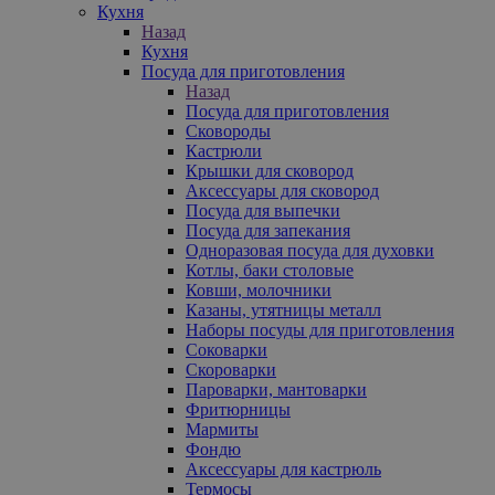
Кухня
Назад
Кухня
Посуда для приготовления
Назад
Посуда для приготовления
Сковороды
Кастрюли
Крышки для сковород
Аксессуары для сковород
Посуда для выпечки
Посуда для запекания
Одноразовая посуда для духовки
Котлы, баки столовые
Ковши, молочники
Казаны, утятницы металл
Наборы посуды для приготовления
Соковарки
Скороварки
Пароварки, мантоварки
Фритюрницы
Мармиты
Фондю
Аксессуары для кастрюль
Термосы