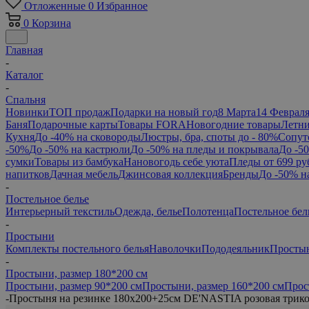
Отложенные
0
Избранное
0
Корзина
Главная
-
Каталог
-
Спальня
Новинки
ТОП продаж
Подарки на новый год
8 Марта
14 Феврал
Баня
Подарочные карты
Товары FORA
Новогодние товары
Летни
Кухня
До -40% на сковороды
Люстры, бра, споты до - 80%
Сопут
-50%
До -50% на кастрюли
До -50% на пледы и покрывала
До -5
сумки
Товары из бамбука
Нановогодь себе уюта
Пледы от 699 ру
напитков
Дачная мебель
Джинсовая коллекция
Бренды
До -50% н
-
Постельное белье
Интерьерный текстиль
Одежда, белье
Полотенца
Постельное бел
-
Простыни
Комплекты постельного белья
Наволочки
Пододеяльник
Просты
-
Простыни, размер 180*200 см
Простыни, размер 90*200 см
Простыни, размер 160*200 см
Прос
-
Простыня на резинке 180x200+25см DE'NASTIA розовая трик