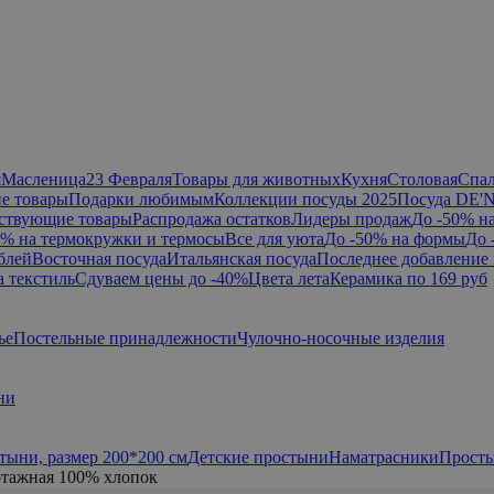
я
Масленица
23 Февраля
Товары для животных
Кухня
Столовая
Спа
е товары
Подарки любимым
Коллекции посуды 2025
Посуда DE'
ствующие товары
Распродажа остатков
Лидеры продаж
До -50% н
0% на термокружки и термосы
Все для уюта
До -50% на формы
До 
блей
Восточная посуда
Итальянская посуда
Последнее добавление 
а текстиль
Сдуваем цены до -40%
Цвета лета
Керамика по 169 руб
ье
Постельные принадлежности
Чулочно-носочные изделия
ни
тыни, размер 200*200 см
Детские простыни
Наматрасники
Просты
отажная 100% хлопок