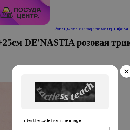
Электронные подарочные сертификат
0+25см DE'NASTIA розовая три