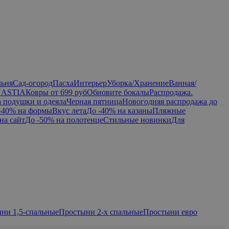
льня
Сад-огород
Пасха
Интерьер
Уборка/Хранение
Ванная/
NASTIA
Ковры от 699 руб
Обновите бокалы
Распродажа.
а подушки и одеяла
Черная пятница
Новогодняя распродажа до
-40% на формы
Вкус лета
До -40% на казаны
Пляжные
на сайт
До -50% на полотенце
Стильные новинки
Для
ни 1,5-спальные
Простыни 2-х спальные
Простыни евро