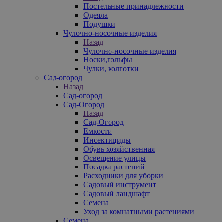
Постельные принадлежности
Одеяла
Подушки
Чулочно-носочные изделия
Назад
Чулочно-носочные изделия
Носки,гольфы
Чулки, колготки
Сад-огород
Назад
Сад-огород
Сад-Огород
Назад
Сад-Огород
Емкости
Инсектициды
Обувь хозяйственная
Освещение улицы
Посадка растений
Расходники для уборки
Садовый инструмент
Садовый ландшафт
Семена
Уход за комнатными растениями
Семена