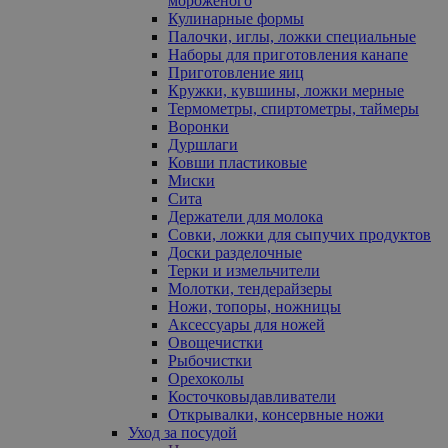
мороженого
Кулинарные формы
Палочки, иглы, ложки специальные
Наборы для приготовления канапе
Приготовление яиц
Кружки, кувшины, ложки мерные
Термометры, спиртометры, таймеры
Воронки
Дуршлаги
Ковши пластиковые
Миски
Сита
Держатели для молока
Совки, ложки для сыпучих продуктов
Доски разделочные
Терки и измельчители
Молотки, тендерайзеры
Ножи, топоры, ножницы
Аксессуары для ножей
Овощечистки
Рыбочистки
Орехоколы
Косточковыдавливатели
Открывалки, консервные ножи
Уход за посудой