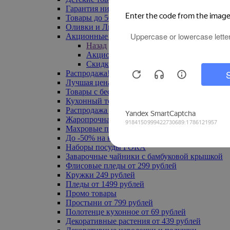
Гарантия низкой цены
Товары до 500 руб
Оливки и Лимоны
Акционные товары
Назад
Акционные товары
Скидка 20% по промокоду
Распродажа! Ульяновск до -70%
Лучшая цена
Товары с бесплатной доставкой
Кухонный текстиль
Распродажа до -50%
Жаропрочная посуда
Махровые полотенца
До -50% на ковры
Наборы посуды FORA
Заварочные чайники с бамбуковой крышкой
Флисовые пледы от 299 рублей
Кружки 249 рублей
Пледы от 1499 рублей
Промо товары
Простыни от 799 рублей
Полотенце кухонное от 69 рублей
Декоративные растения от 439 рублей