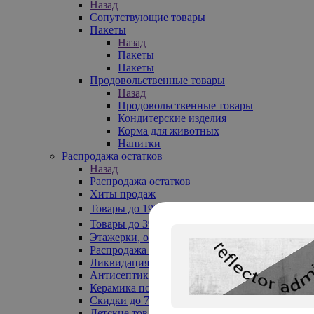
Назад
Сопутствующие товары
Пакеты
Назад
Пакеты
Пакеты
Продовольственные товары
Назад
Продовольственные товары
Кондитерские изделия
Корма для животных
Напитки
Распродажа остатков
Назад
Распродажа остатков
Хиты продаж
Товары до 199₽
Товары до 399₽
Этажерки, обувницы
Распродажа текстиля до -50%
Ликвидация до -70%
Антисептики
Керамика по 129 руб
Скидки до 70%
Детские товары