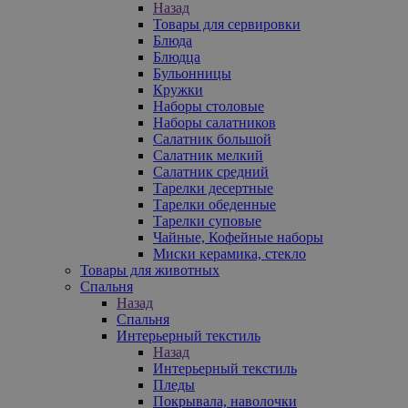
Назад
Товары для сервировки
Блюда
Блюдца
Бульонницы
Кружки
Наборы столовые
Наборы салатников
Салатник большой
Салатник мелкий
Салатник средний
Тарелки десертные
Тарелки обеденные
Тарелки суповые
Чайные, Кофейные наборы
Миски керамика, стекло
Товары для животных
Спальня
Назад
Спальня
Интерьерный текстиль
Назад
Интерьерный текстиль
Пледы
Покрывала, наволочки