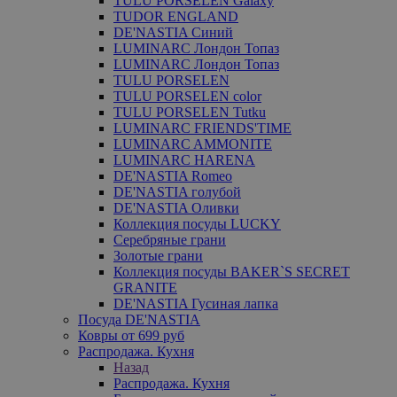
TULU PORSELEN Galaxy
TUDOR ENGLAND
DE'NASTIA Синий
LUMINARC Лондон Топаз
LUMINARC Лондон Топаз
TULU PORSELEN
TULU PORSELEN color
TULU PORSELEN Tutku
LUMINARC FRIENDS'TIME
LUMINARC AMMONITE
LUMINARC HARENA
DE'NASTIA Romeo
DE'NASTIA голубой
DE'NASTIA Оливки
Коллекция посуды LUCKY
Серебряные грани
Золотые грани
Коллекция посуды BAKER`S SECRET
GRANITE
DE'NASTIA Гусиная лапка
Посуда DE'NASTIA
Ковры от 699 руб
Распродажа. Кухня
Назад
Распродажа. Кухня