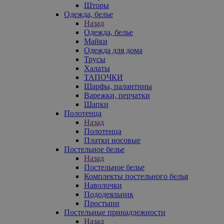
Шторы
Одежда, белье
Назад
Одежда, белье
Майки
Одежда для дома
Трусы
Халаты
ТАПОЧКИ
Шарфы, палантины
Варежки, перчатки
Шапки
Полотенца
Назад
Полотенца
Платки носовые
Постельное белье
Назад
Постельное белье
Комплекты постельного белья
Наволочки
Пододеяльник
Простыни
Постельные принадлежности
Назад