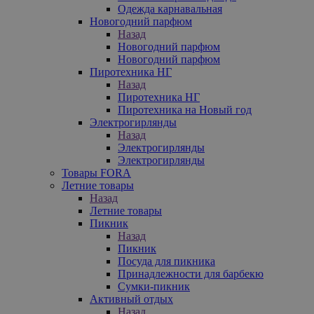
Одежда карнавальная
Новогодний парфюм
Назад
Новогодний парфюм
Новогодний парфюм
Пиротехника НГ
Назад
Пиротехника НГ
Пиротехника на Новый год
Электрогирлянды
Назад
Электрогирлянды
Электрогирлянды
Товары FORA
Летние товары
Назад
Летние товары
Пикник
Назад
Пикник
Посуда для пикника
Принадлежности для барбекю
Сумки-пикник
Активный отдых
Назад