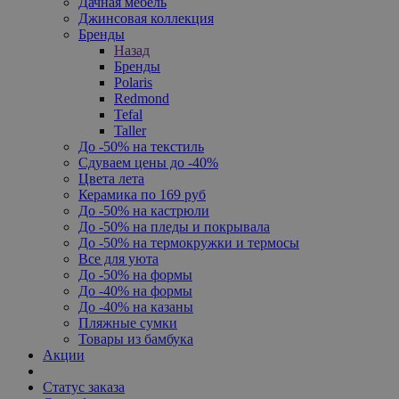
Дачная мебель
Джинсовая коллекция
Бренды
Назад
Бренды
Polaris
Redmond
Tefal
Taller
До -50% на текстиль
Сдуваем цены до -40%
Цвета лета
Керамика по 169 руб
До -50% на кастрюли
До -50% на пледы и покрывала
До -50% на термокружки и термосы
Все для уюта
До -50% на формы
До -40% на формы
До -40% на казаны
Пляжные сумки
Товары из бамбука
Акции
Статус заказа