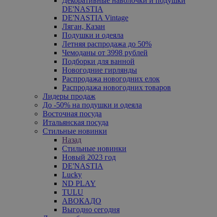
Декоративные наволочки и подушки
DE'NASTIA
DE'NASTIA Vintage
Ляган, Казан
Подушки и одеяла
Летняя распродажа до 50%
Чемоданы от 3998 рублей
Подборки для ванной
Новогодние гирлянды
Распродажа новогодних елок
Распродажа новогодних товаров
Лидеры продаж
До -50% на подушки и одеяла
Восточная посуда
Итальянская посуда
Стильные новинки
Назад
Стильные новинки
Новый 2023 год
DE'NASTIA
Lucky
ND PLAY
TULU
АВОКАДО
Выгодно сегодня