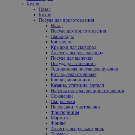
Кухня
Назад
Кухня
Посуда для приготовления
Назад
Посуда для приготовления
Сковороды
Кастрюли
Крышки для сковород
Аксессуары для сковород
Посуда для выпечки
Посуда для запекания
Одноразовая посуда для духовки
Котлы, баки столовые
Ковши, молочники
Казаны, утятницы металл
Наборы посуды для приготовления
Соковарки
Скороварки
Пароварки, мантоварки
Фритюрницы
Мармиты
Фондю
Аксессуары для кастрюль
Термосы