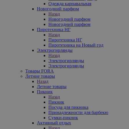
Одежда карнавальная
Новогодний парфюм
Назад
Новогодний парфюм
Новогодний парфюм
Пиротехника НГ
Назад
Пиротехника НГ
Пиротехника на Новый год
Электрогирлянды
Назад
Электрогирлянды
Электрогирлянды
Товары FORA
Летние товары
Назад
Летние товары
Пикник
Назад
Пикник
Посуда для пикника
Принадлежности для барбекю
Сумки-пикник
Активный отдых
Назад