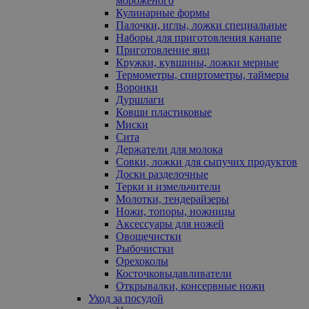
мороженого
Кулинарные формы
Палочки, иглы, ложки специальные
Наборы для приготовления канапе
Приготовление яиц
Кружки, кувшины, ложки мерные
Термометры, спиртометры, таймеры
Воронки
Дуршлаги
Ковши пластиковые
Миски
Сита
Держатели для молока
Совки, ложки для сыпучих продуктов
Доски разделочные
Терки и измельчители
Молотки, тендерайзеры
Ножи, топоры, ножницы
Аксессуары для ножей
Овощечистки
Рыбочистки
Орехоколы
Косточковыдавливатели
Открывалки, консервные ножи
Уход за посудой