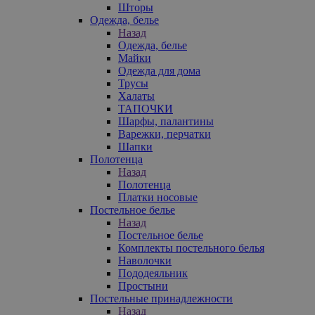
Шторы
Одежда, белье
Назад
Одежда, белье
Майки
Одежда для дома
Трусы
Халаты
ТАПОЧКИ
Шарфы, палантины
Варежки, перчатки
Шапки
Полотенца
Назад
Полотенца
Платки носовые
Постельное белье
Назад
Постельное белье
Комплекты постельного белья
Наволочки
Пододеяльник
Простыни
Постельные принадлежности
Назад