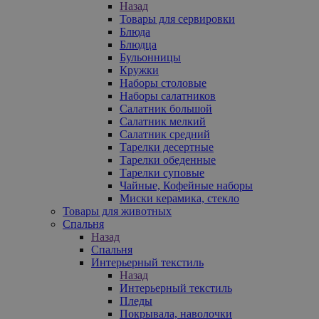
Назад
Товары для сервировки
Блюда
Блюдца
Бульонницы
Кружки
Наборы столовые
Наборы салатников
Салатник большой
Салатник мелкий
Салатник средний
Тарелки десертные
Тарелки обеденные
Тарелки суповые
Чайные, Кофейные наборы
Миски керамика, стекло
Товары для животных
Спальня
Назад
Спальня
Интерьерный текстиль
Назад
Интерьерный текстиль
Пледы
Покрывала, наволочки