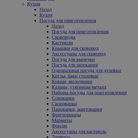
Кухня
Назад
Кухня
Посуда для приготовления
Назад
Посуда для приготовления
Сковороды
Кастрюли
Крышки для сковород
Аксессуары для сковород
Посуда для выпечки
Посуда для запекания
Одноразовая посуда для духовки
Котлы, баки столовые
Ковши, молочники
Казаны, утятницы металл
Наборы посуды для приготовления
Соковарки
Скороварки
Пароварки, мантоварки
Фритюрницы
Мармиты
Фондю
Аксессуары для кастрюль
Термосы