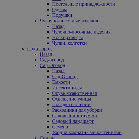
Постельные принадлежности
Одеяла
Подушки
Чулочно-носочные изделия
Назад
Чулочно-носочные изделия
Носки,гольфы
Чулки, колготки
Сад-огород
Назад
Сад-огород
Сад-Огород
Назад
Сад-Огород
Емкости
Инсектициды
Обувь хозяйственная
Освещение улицы
Посадка растений
Расходники для уборки
Садовый инструмент
Садовый ландшафт
Семена
Уход за комнатными растениями
Семена