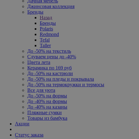
Дачная мебель
Джинсовая коллекция
Бренды
Назад
Бренды
Polaris
Redmond
Tefal
Taller
До -50% на текстиль
Сдуваем цены до -40%
Цвета лета
Керамика по 169 руб
До -50% на кастрюли
До -50% на пледы и покрывала
До -50% на термокружки и термосы
Все для уюта
До -50% на формы
До -40% на формы
До -40% на казаны
Пляжные сумки
Товары из бамбука
Акции
Статус заказа