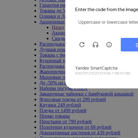
Гарантия низкой цены
Товары до 500 руб
Оливки и Лимоны
Акционные товары
Назад
Акционные товары
Скидка 20% по промокоду
Распродажа! Ульяновск до -70%
Лучшая цена
Товары с бесплатной доставкой
Кухонный текстиль
Распродажа до -50%
Жаропрочная посуда
Махровые полотенца
До -50% на ковры
Наборы посуды FORA
Заварочные чайники с бамбуковой крышкой
Флисовые пледы от 299 рублей
Кружки 249 рублей
Пледы от 1499 рублей
Промо товары
Простыни от 799 рублей
Полотенце кухонное от 69 рублей
Декоративные растения от 439 рублей