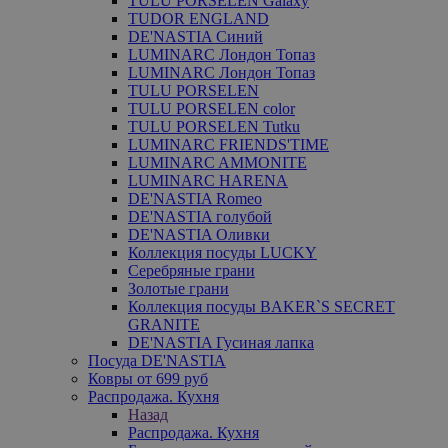
TULU PORSELEN Galaxy
TUDOR ENGLAND
DE'NASTIA Синий
LUMINARC Лондон Топаз
LUMINARC Лондон Топаз
TULU PORSELEN
TULU PORSELEN color
TULU PORSELEN Tutku
LUMINARC FRIENDS'TIME
LUMINARC AMMONITE
LUMINARC HARENA
DE'NASTIA Romeo
DE'NASTIA голубой
DE'NASTIA Оливки
Коллекция посуды LUCKY
Серебряные грани
Золотые грани
Коллекция посуды BAKER`S SECRET
GRANITE
DE'NASTIA Гусиная лапка
Посуда DE'NASTIA
Ковры от 699 руб
Распродажа. Кухня
Назад
Распродажа. Кухня