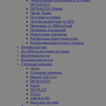
Декоративные наволочки и подушки
DE'NASTIA
DE'NASTIA Vintage
Ляган, Казан
Подушки и одеяла
Летняя распродажа до 50%
Чемоданы от 3998 рублей
Подборки для ванной
Новогодние гирлянды
Распродажа новогодних елок
Распродажа новогодних товаров
Лидеры продаж
До -50% на подушки и одеяла
Восточная посуда
Итальянская посуда
Стильные новинки
Назад
Стильные новинки
Новый 2023 год
DE'NASTIA
Lucky
ND PLAY
TULU
АВОКАДО
Выгодно сегодня