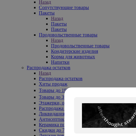
Назад
Сопутствующие товары
Пакеты
Назад
Пакеты
Пакеты
Продовольственные товары
Назад
Продовольственные товары
Кондитерские изделия
Корма для животных
Напитки
Распродажа остатков
Назад
Распродажа остатков
Хиты продаж
Товары до 199₽
Товары до 399₽
Этажерки, обувницы
Распродажа текстиля до -50%
Ликвидация до -70%
Антисептики
Керамика по 129 руб
Скидки до 70%
Детские товары