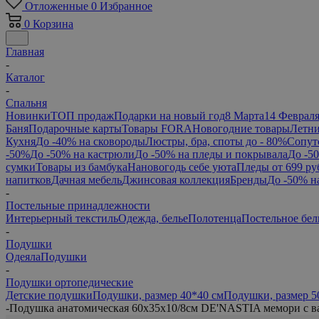
Отложенные
0
Избранное
0
Корзина
Главная
-
Каталог
-
Спальня
Новинки
ТОП продаж
Подарки на новый год
8 Марта
14 Феврал
Баня
Подарочные карты
Товары FORA
Новогодние товары
Летни
Кухня
До -40% на сковороды
Люстры, бра, споты до - 80%
Сопут
-50%
До -50% на кастрюли
До -50% на пледы и покрывала
До -5
сумки
Товары из бамбука
Нановогодь себе уюта
Пледы от 699 ру
напитков
Дачная мебель
Джинсовая коллекция
Бренды
До -50% н
-
Постельные принадлежности
Интерьерный текстиль
Одежда, белье
Полотенца
Постельное бел
-
Подушки
Одеяла
Подушки
-
Подушки ортопедические
Детские подушки
Подушки, размер 40*40 см
Подушки, размер 5
-
Подушка анатомическая 60x35x10/8см DE'NASTIA мемори с в