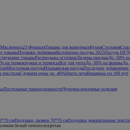
я
Масленица
23 Февраля
Товары для животных
Кухня
Столовая
Спа
е товары
Подарки любимым
Коллекции посуды 2025
Посуда DE'
ствующие товары
Распродажа остатков
Лидеры продаж
До -50% н
0% на термокружки и термосы
Все для уюта
До -50% на формы
До 
блей
Восточная посуда
Итальянская посуда
Последнее добавление 
а текстиль
Сдуваем цены до -40%
Цвета лета
Керамика по 169 руб
ье
Постельные принадлежности
Чулочно-носочные изделия
0*70 см
Подушки, размер 70*70 см
Подушки декоративные текст
аликом белый пенополиуретан