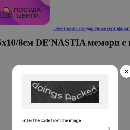
Электронные подарочные сертификат
5x10/8см DE'NASTIA мемори с