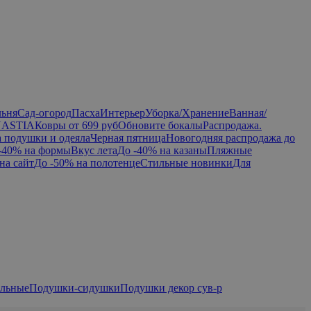
льня
Сад-огород
Пасха
Интерьер
Уборка/Хранение
Ванная/
NASTIA
Ковры от 699 руб
Обновите бокалы
Распродажа.
а подушки и одеяла
Черная пятница
Новогодняя распродажа до
-40% на формы
Вкус лета
До -40% на казаны
Пляжные
на сайт
До -50% на полотенце
Стильные новинки
Для
ильные
Подушки-сидушки
Подушки декор сув-р