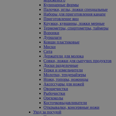
мороженого
Кулинарные формы
Палочки, иглы, ложки специальные
Наборы для приготовления канапе
Приготовление яиц
Кружки, кувшины, ложки мерные
Термометры, спиртометры, таймеры
Воронки
Дуршлаги
Ковши пластиковые
Миски
Сита
Держатели для молока
Совки, ложки для сыпучих продуктов
Доски разделочные
Терки и измельчители
Молотки, тендерайзеры
Ножи, топоры, ножницы
Аксессуары для ножей
Овощечистки
Рыбочистки
Орехоколы
Косточковыдавливатели
Открывалки, консервные ножи
Уход за посудой