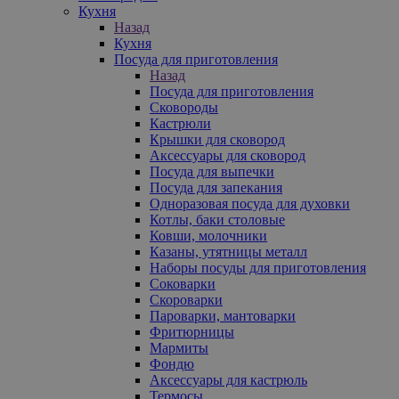
Кухня
Назад
Кухня
Посуда для приготовления
Назад
Посуда для приготовления
Сковороды
Кастрюли
Крышки для сковород
Аксессуары для сковород
Посуда для выпечки
Посуда для запекания
Одноразовая посуда для духовки
Котлы, баки столовые
Ковши, молочники
Казаны, утятницы металл
Наборы посуды для приготовления
Соковарки
Скороварки
Пароварки, мантоварки
Фритюрницы
Мармиты
Фондю
Аксессуары для кастрюль
Термосы