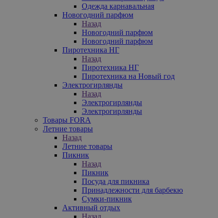
Одежда карнавальная
Новогодний парфюм
Назад
Новогодний парфюм
Новогодний парфюм
Пиротехника НГ
Назад
Пиротехника НГ
Пиротехника на Новый год
Электрогирлянды
Назад
Электрогирлянды
Электрогирлянды
Товары FORA
Летние товары
Назад
Летние товары
Пикник
Назад
Пикник
Посуда для пикника
Принадлежности для барбекю
Сумки-пикник
Активный отдых
Назад