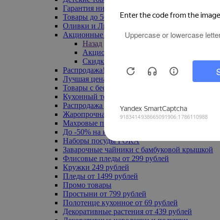
Гарантия низкой цены
Товары до 500 руб
Оливки и Лимоны
Акционные товары
Назад
Акционные товары
Скидка 20% по промокоду
Распродажа! Ульяновск до -70%
Лучшая цена
Товары с бесплатной доставкой
Кухонный текстиль
Распродажа до -50%
Жаропрочная посуда
Махровые полотенца
До -50% на ковры
Наборы посуды FORA
Заварочные чайники с бамбуковой крышкой
Флисовые пледы от 299 рублей
Кружки 249 рублей
Пледы от 1499 рублей
Промо товары
Простыни от 799 рублей
Полотенце кухонное от 69 рублей
Декоративные растения от 439 рублей