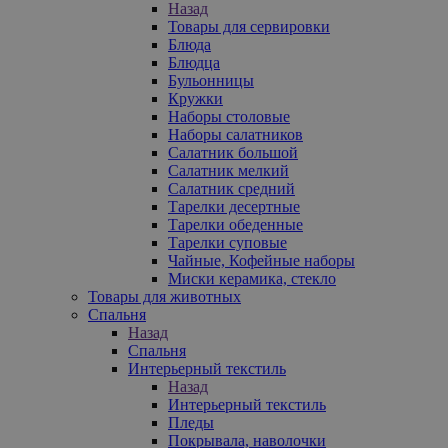
Назад
Товары для сервировки
Блюда
Блюдца
Бульонницы
Кружки
Наборы столовые
Наборы салатников
Салатник большой
Салатник мелкий
Салатник средний
Тарелки десертные
Тарелки обеденные
Тарелки суповые
Чайные, Кофейные наборы
Миски керамика, стекло
Товары для животных
Спальня
Назад
Спальня
Интерьерный текстиль
Назад
Интерьерный текстиль
Пледы
Покрывала, наволочки