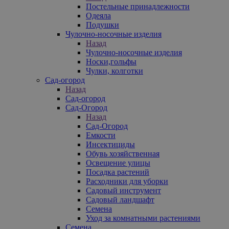
Постельные принадлежности
Одеяла
Подушки
Чулочно-носочные изделия
Назад
Чулочно-носочные изделия
Носки,гольфы
Чулки, колготки
Сад-огород
Назад
Сад-огород
Сад-Огород
Назад
Сад-Огород
Емкости
Инсектициды
Обувь хозяйственная
Освещение улицы
Посадка растений
Расходники для уборки
Садовый инструмент
Садовый ландшафт
Семена
Уход за комнатными растениями
Семена