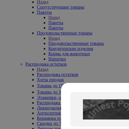
Назад
Сопутствующие товары
Пакеты
Назад
Пакеты
Пакеты
Продовольственные товары
Назад
Продовольственные товары
Кондитерские изделия
Корма для животных
Напитки
Распродажа остатков
Назад
Распродажа остатков
Хиты продаж
Товары до 199₽
Товары до 399₽
Этажерки, обувницы
Распродажа текстиля до -50%
Ликвидация до -70%
Антисептики
Керамика по 129 руб
Скидки до 70%
Детские товары