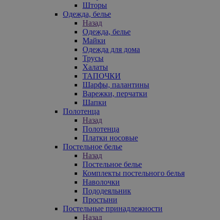
Шторы
Одежда, белье
Назад
Одежда, белье
Майки
Одежда для дома
Трусы
Халаты
ТАПОЧКИ
Шарфы, палантины
Варежки, перчатки
Шапки
Полотенца
Назад
Полотенца
Платки носовые
Постельное белье
Назад
Постельное белье
Комплекты постельного белья
Наволочки
Пододеяльник
Простыни
Постельные принадлежности
Назад