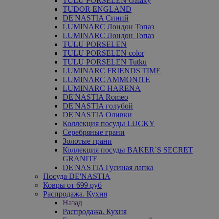
TULU PORSELEN Galaxy
TUDOR ENGLAND
DE'NASTIA Синий
LUMINARC Лондон Топаз
LUMINARC Лондон Топаз
TULU PORSELEN
TULU PORSELEN color
TULU PORSELEN Tutku
LUMINARC FRIENDS'TIME
LUMINARC AMMONITE
LUMINARC HARENA
DE'NASTIA Romeo
DE'NASTIA голубой
DE'NASTIA Оливки
Коллекция посуды LUCKY
Серебряные грани
Золотые грани
Коллекция посуды BAKER`S SECRET
GRANITE
DE'NASTIA Гусиная лапка
Посуда DE'NASTIA
Ковры от 699 руб
Распродажа. Кухня
Назад
Распродажа. Кухня