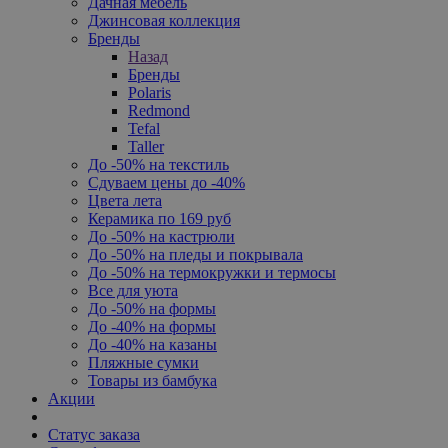
Дачная мебель
Джинсовая коллекция
Бренды
Назад
Бренды
Polaris
Redmond
Tefal
Taller
До -50% на текстиль
Сдуваем цены до -40%
Цвета лета
Керамика по 169 руб
До -50% на кастрюли
До -50% на пледы и покрывала
До -50% на термокружки и термосы
Все для уюта
До -50% на формы
До -40% на формы
До -40% на казаны
Пляжные сумки
Товары из бамбука
Акции
Статус заказа