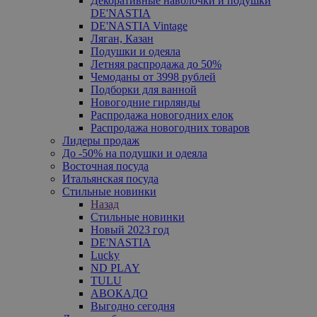
Декоративные наволочки и подушки
DE'NASTIA
DE'NASTIA Vintage
Ляган, Казан
Подушки и одеяла
Летняя распродажа до 50%
Чемоданы от 3998 рублей
Подборки для ванной
Новогодние гирлянды
Распродажа новогодних елок
Распродажа новогодних товаров
Лидеры продаж
До -50% на подушки и одеяла
Восточная посуда
Итальянская посуда
Стильные новинки
Назад
Стильные новинки
Новый 2023 год
DE'NASTIA
Lucky
ND PLAY
TULU
АВОКАДО
Выгодно сегодня