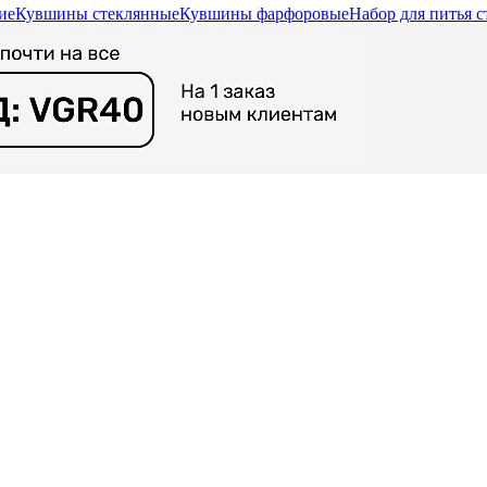
ие
Кувшины стеклянные
Кувшины фарфоровые
Набор для питья 