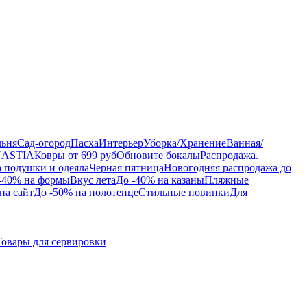
льня
Сад-огород
Пасха
Интерьер
Уборка/Хранение
Ванная/
NASTIA
Ковры от 699 руб
Обновите бокалы
Распродажа.
а подушки и одеяла
Черная пятница
Новогодняя распродажа до
-40% на формы
Вкус лета
До -40% на казаны
Пляжные
на сайт
До -50% на полотенце
Стильные новинки
Для
Товары для сервировки