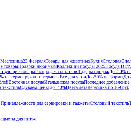
я
Масленица
23 Февраля
Товары для животных
Кухня
Столовая
Спа
е товары
Подарки любимым
Коллекции посуды 2025
Посуда DE'
ствующие товары
Распродажа остатков
Лидеры продаж
До -50% н
0% на термокружки и термосы
Все для уюта
До -50% на формы
До 
блей
Восточная посуда
Итальянская посуда
Последнее добавление 
а текстиль
Сдуваем цены до -40%
Цвета лета
Керамика по 169 руб
в
Принадлежности для сервировки и гаджеты
Столовый текстиль
едметы для питья