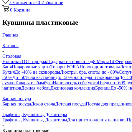
Отложенные
0
Избранное
0
Корзина
Кувшины пластиковые
Главная
-
Каталог
-
Столовая
Новинки
ТОП продаж
Подарки на новый год
8 Марта
14 Феврал
Баня
Подарочные карты
Товары FORA
Новогодние товары
Летни
Кухня
До -40% на сковороды
Люстры, бра, споты до - 80%
Сопут
-50%
До -50% на кастрюли
До -50% на пледы и покрывала
До -5
сумки
Товары из бамбука
Нановогодь себе уюта
Пледы от 699 ру
напитков
Дачная мебель
Джинсовая коллекция
Бренды
До -50% н
-
Барная посуда
Барная посуда
Декор стола
Детская посуда
Посуда для празднико
-
Графины, Кувшины, Декантеры
Графины, Кувшины, Декантеры
Для приготовления напитков
Пр
-
Кувшины пластиковые