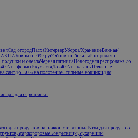
льня
Сад-огород
Пасха
Интерьер
Уборка/Хранение
Ванная/
NASTIA
Ковры от 699 руб
Обновите бокалы
Распродажа.
а подушки и одеяла
Черная пятница
Новогодняя распродажа до
-40% на формы
Вкус лета
До -40% на казаны
Пляжные
на сайт
До -50% на полотенце
Стильные новинки
Для
Товары для сервировки
азы для продуктов на ножки, стеклянные
Вазы для продуктов
 фруктов, фарфороровые
Конфетницы, сухарницы,