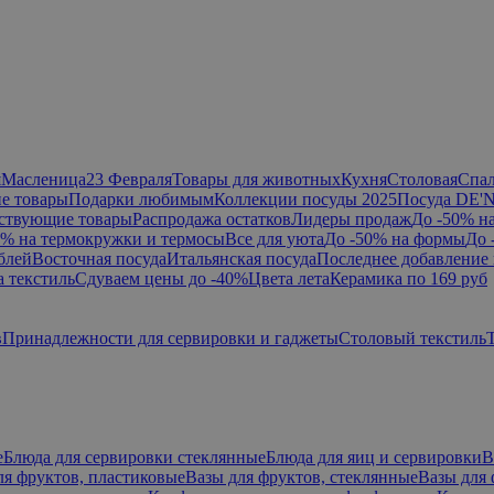
я
Масленица
23 Февраля
Товары для животных
Кухня
Столовая
Спа
е товары
Подарки любимым
Коллекции посуды 2025
Посуда DE'
ствующие товары
Распродажа остатков
Лидеры продаж
До -50% н
0% на термокружки и термосы
Все для уюта
До -50% на формы
До 
блей
Восточная посуда
Итальянская посуда
Последнее добавление 
а текстиль
Сдуваем цены до -40%
Цвета лета
Керамика по 169 руб
в
Принадлежности для сервировки и гаджеты
Столовый текстиль
е
Блюда для сервировки стеклянные
Блюда для яиц и сервировки
В
ля фруктов, пластиковые
Вазы для фруктов, стеклянные
Вазы для