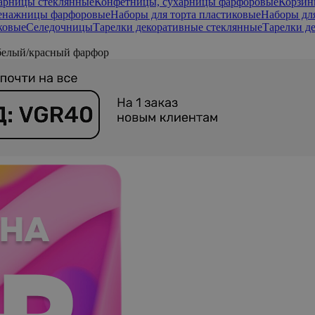
арницы стеклянные
Конфетницы, сухарницы фарфоровые
Корзин
нажницы фарфоровые
Наборы для торта пластиковые
Наборы для
ковые
Селедочницы
Тарелки декоративные стеклянные
Тарелки д
белый/красный фарфор