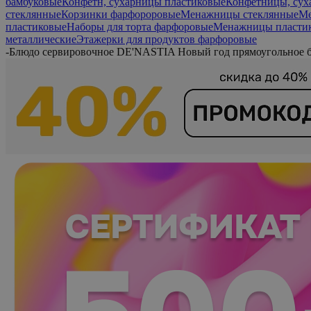
бамбуковые
Конфетн, сухарницы пластиковые
Конфетницы, сух
стеклянные
Корзинки фарфороровые
Менажницы стеклянные
Ме
пластиковые
Наборы для торта фарфоровые
Менажницы пласти
металлические
Этажерки для продуктов фарфоровые
-
Блюдо сервировочное DE'NASTIA Новый год прямоугольное 