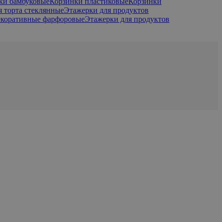
ки бамбуковые
Корзинки пластиковые
Корзинки
 торта стеклянные
Этажерки для продуктов
екоративные фарфоровые
Этажерки для продуктов