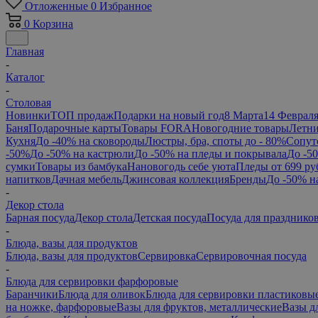
Отложенные
0
Избранное
0
Корзина
Главная
-
Каталог
-
Столовая
Новинки
ТОП продаж
Подарки на новый год
8 Марта
14 Феврал
Баня
Подарочные карты
Товары FORA
Новогодние товары
Летни
Кухня
До -40% на сковороды
Люстры, бра, споты до - 80%
Сопут
-50%
До -50% на кастрюли
До -50% на пледы и покрывала
До -5
сумки
Товары из бамбука
Нановогодь себе уюта
Пледы от 699 ру
напитков
Дачная мебель
Джинсовая коллекция
Бренды
До -50% н
-
Декор стола
Барная посуда
Декор стола
Детская посуда
Посуда для празднико
-
Блюда, вазы для продуктов
Блюда, вазы для продуктов
Сервировка
Сервировочная посуда
-
Блюда для сервировки фарфоровые
Баранчики
Блюда для оливок
Блюда для сервировки пластиковы
на ножке, фарфоровые
Вазы для фруктов, металлические
Вазы д