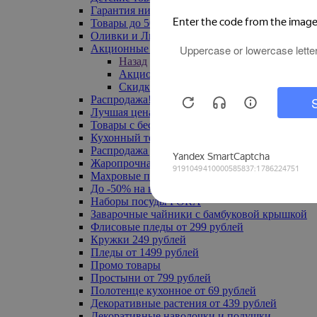
Гарантия низкой цены
Товары до 500 руб
Оливки и Лимоны
Акционные товары
Назад
Акционные товары
Скидка 20% по промокоду
Распродажа! Ульяновск до -70%
Лучшая цена
Товары с бесплатной доставкой
Кухонный текстиль
Распродажа до -50%
Жаропрочная посуда
Махровые полотенца
До -50% на ковры
Наборы посуды FORA
Заварочные чайники с бамбуковой крышкой
Флисовые пледы от 299 рублей
Кружки 249 рублей
Пледы от 1499 рублей
Промо товары
Простыни от 799 рублей
Полотенце кухонное от 69 рублей
Декоративные растения от 439 рублей
Декоративные наволочки и подушки