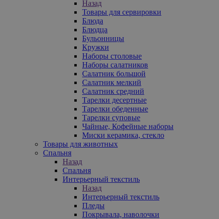
Назад
Товары для сервировки
Блюда
Блюдца
Бульонницы
Кружки
Наборы столовые
Наборы салатников
Салатник большой
Салатник мелкий
Салатник средний
Тарелки десертные
Тарелки обеденные
Тарелки суповые
Чайные, Кофейные наборы
Миски керамика, стекло
Товары для животных
Спальня
Назад
Спальня
Интерьерный текстиль
Назад
Интерьерный текстиль
Пледы
Покрывала, наволочки