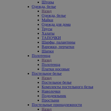
Шторы
Одежда, белье
Назад
Одежда, белье
Майки
Одежда для дома
Трусы
Халаты
ТАПОЧКИ
Шарфы, палантины
Варежки, перчатки
Шапки
Полотенца
Назад
Полотенца
Платки носовые
Постельное белье
Назад
Постельное белье
Комплекты постельного белья
Наволочки
Пододеяльник
Простыни
Постельные принадлежности
Назад