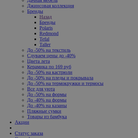
Дачная мебель
Джинсовая коллекция
Бренды
Назад
Бренды
Polaris
Redmond
Tefal
Taller
До -50% на текстиль
Сдуваем цены до -40%
Цвета лета
Керамика по 169 руб
До -50% на кастрюли
До -50% на пледы и покрывала
До -50% на термокружки и термосы
Все для уюта
До -50% на формы
До -40% на формы
До -40% на казаны
Пляжные сумки
Товары из бамбука
Акции
Статус заказа