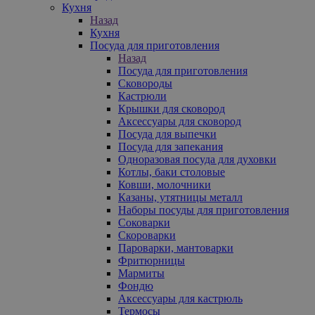
Кухня
Назад
Кухня
Посуда для приготовления
Назад
Посуда для приготовления
Сковороды
Кастрюли
Крышки для сковород
Аксессуары для сковород
Посуда для выпечки
Посуда для запекания
Одноразовая посуда для духовки
Котлы, баки столовые
Ковши, молочники
Казаны, утятницы металл
Наборы посуды для приготовления
Соковарки
Скороварки
Пароварки, мантоварки
Фритюрницы
Мармиты
Фондю
Аксессуары для кастрюль
Термосы