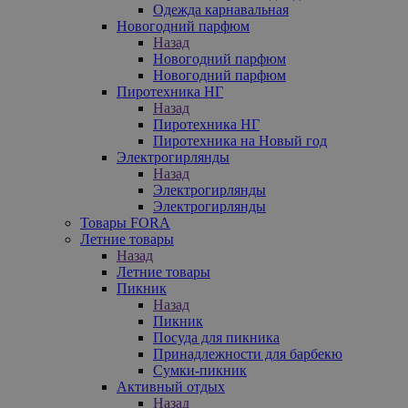
Одежда карнавальная
Новогодний парфюм
Назад
Новогодний парфюм
Новогодний парфюм
Пиротехника НГ
Назад
Пиротехника НГ
Пиротехника на Новый год
Электрогирлянды
Назад
Электрогирлянды
Электрогирлянды
Товары FORA
Летние товары
Назад
Летние товары
Пикник
Назад
Пикник
Посуда для пикника
Принадлежности для барбекю
Сумки-пикник
Активный отдых
Назад