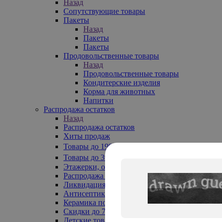
Назад
Сопутствующие товары
Пакеты
Назад
Пакеты
Пакеты
Продовольственные товары
Назад
Продовольственные товары
Кондитерские изделия
Корма для животных
Напитки
Распродажа остатков
Назад
Распродажа остатков
Хиты продаж
Товары до 199₽
Товары до 399₽
Этажерки, обувницы
Распродажа текстиля до -50%
Ликвидация до -70%
Антисептики
Керамика по 129 руб
Скидки до 70%
Детские товары