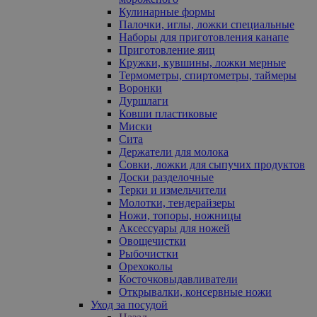
Кулинарные формы
Палочки, иглы, ложки специальные
Наборы для приготовления канапе
Приготовление яиц
Кружки, кувшины, ложки мерные
Термометры, спиртометры, таймеры
Воронки
Дуршлаги
Ковши пластиковые
Миски
Сита
Держатели для молока
Совки, ложки для сыпучих продуктов
Доски разделочные
Терки и измельчители
Молотки, тендерайзеры
Ножи, топоры, ножницы
Аксессуары для ножей
Овощечистки
Рыбочистки
Орехоколы
Косточковыдавливатели
Открывалки, консервные ножи
Уход за посудой