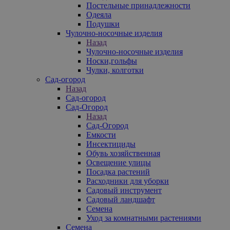
Постельные принадлежности
Одеяла
Подушки
Чулочно-носочные изделия
Назад
Чулочно-носочные изделия
Носки,гольфы
Чулки, колготки
Сад-огород
Назад
Сад-огород
Сад-Огород
Назад
Сад-Огород
Емкости
Инсектициды
Обувь хозяйственная
Освещение улицы
Посадка растений
Расходники для уборки
Садовый инструмент
Садовый ландшафт
Семена
Уход за комнатными растениями
Семена