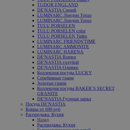
TUDOR ENGLAND
DE'NASTIA Синий
LUMINARC Лондон Топаз
LUMINARC Лондон Топаз
TULU PORSELEN
TULU PORSELEN color
TULU PORSELEN Tutku
LUMINARC FRIENDS'TIME
LUMINARC AMMONITE
LUMINARC HARENA
DE'NASTIA Romeo
DE'NASTIA голубой
DE'NASTIA Оливки
Коллекция посуды LUCKY
Серебряные грани
Золотые грани
Коллекция посуды BAKER`S SECRET
GRANITE
DE'NASTIA Гусиная лапка
Посуда DE'NASTIA
Ковры от 699 руб
Распродажа. Кухня
Назад
Распродажа. Кухня