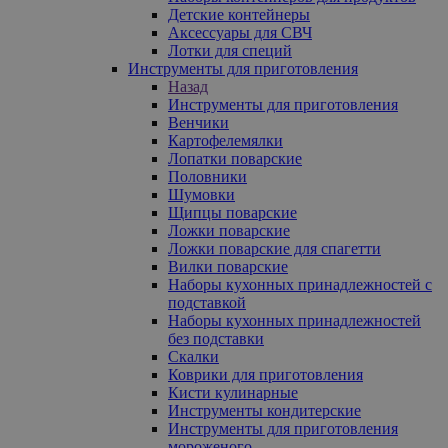
Детские контейнеры
Аксессуары для СВЧ
Лотки для специй
Инструменты для приготовления
Назад
Инструменты для приготовления
Венчики
Картофелемялки
Лопатки поварские
Половники
Шумовки
Щипцы поварские
Ложки поварские
Ложки поварские для спагетти
Вилки поварские
Наборы кухонных принадлежностей с
подставкой
Наборы кухонных принадлежностей
без подставки
Скалки
Коврики для приготовления
Кисти кулинарные
Инструменты кондитерские
Инструменты для приготовления
мороженого