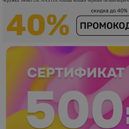
-
Кружка 340мл DE'NASTIA Animal Кошка черный белый/кори