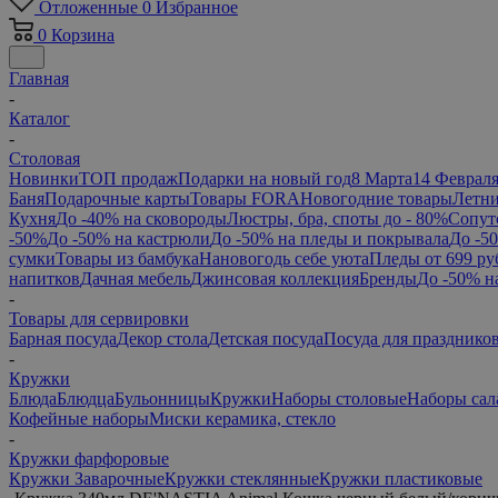
Отложенные
0
Избранное
0
Корзина
Главная
-
Каталог
-
Столовая
Новинки
ТОП продаж
Подарки на новый год
8 Марта
14 Феврал
Баня
Подарочные карты
Товары FORA
Новогодние товары
Летни
Кухня
До -40% на сковороды
Люстры, бра, споты до - 80%
Сопут
-50%
До -50% на кастрюли
До -50% на пледы и покрывала
До -5
сумки
Товары из бамбука
Нановогодь себе уюта
Пледы от 699 ру
напитков
Дачная мебель
Джинсовая коллекция
Бренды
До -50% н
-
Товары для сервировки
Барная посуда
Декор стола
Детская посуда
Посуда для празднико
-
Кружки
Блюда
Блюдца
Бульонницы
Кружки
Наборы столовые
Наборы сал
Кофейные наборы
Миски керамика, стекло
-
Кружки фарфоровые
Кружки Заварочные
Кружки стеклянные
Кружки пластиковые