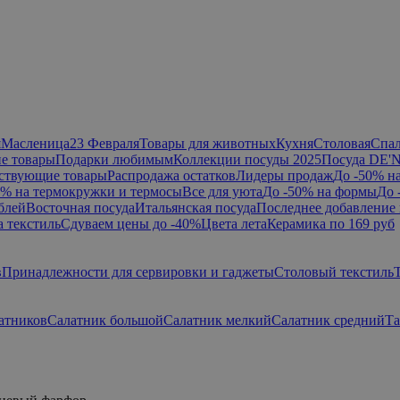
я
Масленица
23 Февраля
Товары для животных
Кухня
Столовая
Спа
е товары
Подарки любимым
Коллекции посуды 2025
Посуда DE'
ствующие товары
Распродажа остатков
Лидеры продаж
До -50% н
0% на термокружки и термосы
Все для уюта
До -50% на формы
До 
блей
Восточная посуда
Итальянская посуда
Последнее добавление 
а текстиль
Сдуваем цены до -40%
Цвета лета
Керамика по 169 руб
в
Принадлежности для сервировки и гаджеты
Столовый текстиль
атников
Салатник большой
Салатник мелкий
Салатник средний
Та