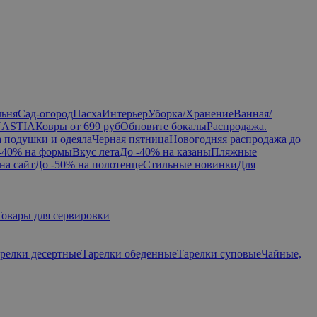
льня
Сад-огород
Пасха
Интерьер
Уборка/Хранение
Ванная/
NASTIA
Ковры от 699 руб
Обновите бокалы
Распродажа.
а подушки и одеяла
Черная пятница
Новогодняя распродажа до
-40% на формы
Вкус лета
До -40% на казаны
Пляжные
на сайт
До -50% на полотенце
Стильные новинки
Для
Товары для сервировки
релки десертные
Тарелки обеденные
Тарелки суповые
Чайные,