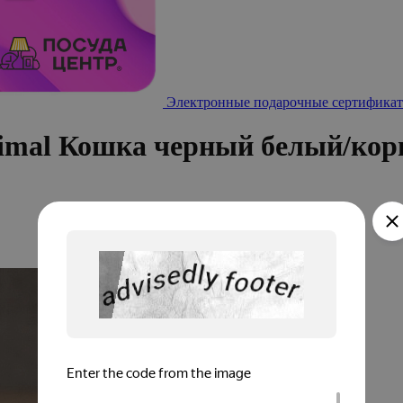
Электронные подарочные сертификат
imal Кошка черный белый/ко