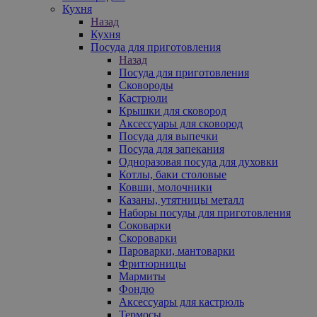
Кухня
Назад
Кухня
Посуда для приготовления
Назад
Посуда для приготовления
Сковороды
Кастрюли
Крышки для сковород
Аксессуары для сковород
Посуда для выпечки
Посуда для запекания
Одноразовая посуда для духовки
Котлы, баки столовые
Ковши, молочники
Казаны, утятницы металл
Наборы посуды для приготовления
Соковарки
Скороварки
Пароварки, мантоварки
Фритюрницы
Мармиты
Фондю
Аксессуары для кастрюль
Термосы