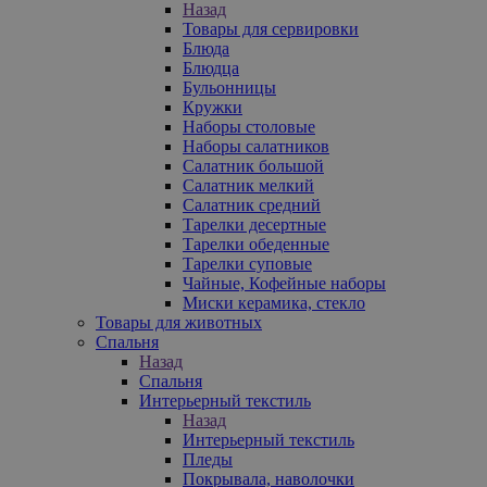
Назад
Товары для сервировки
Блюда
Блюдца
Бульонницы
Кружки
Наборы столовые
Наборы салатников
Салатник большой
Салатник мелкий
Салатник средний
Тарелки десертные
Тарелки обеденные
Тарелки суповые
Чайные, Кофейные наборы
Миски керамика, стекло
Товары для животных
Спальня
Назад
Спальня
Интерьерный текстиль
Назад
Интерьерный текстиль
Пледы
Покрывала, наволочки