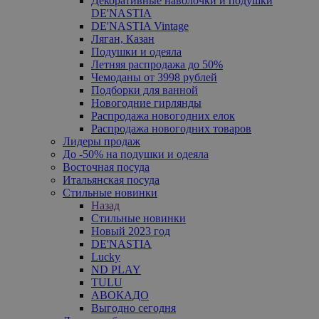
Декоративные наволочки и подушки
DE'NASTIA
DE'NASTIA Vintage
Ляган, Казан
Подушки и одеяла
Летняя распродажа до 50%
Чемоданы от 3998 рублей
Подборки для ванной
Новогодние гирлянды
Распродажа новогодних елок
Распродажа новогодних товаров
Лидеры продаж
До -50% на подушки и одеяла
Восточная посуда
Итальянская посуда
Стильные новинки
Назад
Стильные новинки
Новый 2023 год
DE'NASTIA
Lucky
ND PLAY
TULU
АВОКАДО
Выгодно сегодня