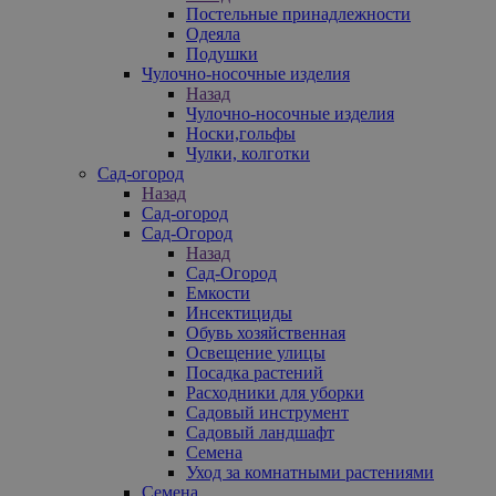
Постельные принадлежности
Одеяла
Подушки
Чулочно-носочные изделия
Назад
Чулочно-носочные изделия
Носки,гольфы
Чулки, колготки
Сад-огород
Назад
Сад-огород
Сад-Огород
Назад
Сад-Огород
Емкости
Инсектициды
Обувь хозяйственная
Освещение улицы
Посадка растений
Расходники для уборки
Садовый инструмент
Садовый ландшафт
Семена
Уход за комнатными растениями
Семена