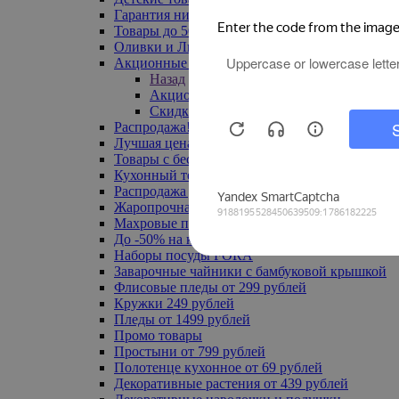
Гарантия низкой цены
Товары до 500 руб
Оливки и Лимоны
Акционные товары
Назад
Акционные товары
Скидка 20% по промокоду
Распродажа! Ульяновск до -70%
Лучшая цена
Товары с бесплатной доставкой
Кухонный текстиль
Распродажа до -50%
Жаропрочная посуда
Махровые полотенца
До -50% на ковры
Наборы посуды FORA
Заварочные чайники с бамбуковой крышкой
Флисовые пледы от 299 рублей
Кружки 249 рублей
Пледы от 1499 рублей
Промо товары
Простыни от 799 рублей
Полотенце кухонное от 69 рублей
Декоративные растения от 439 рублей