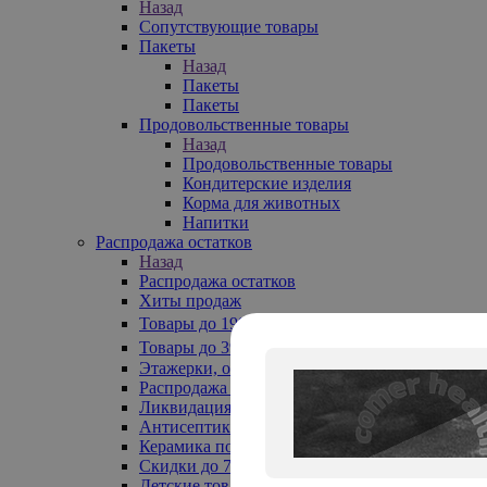
Назад
Сопутствующие товары
Пакеты
Назад
Пакеты
Пакеты
Продовольственные товары
Назад
Продовольственные товары
Кондитерские изделия
Корма для животных
Напитки
Распродажа остатков
Назад
Распродажа остатков
Хиты продаж
Товары до 199₽
Товары до 399₽
Этажерки, обувницы
Распродажа текстиля до -50%
Ликвидация до -70%
Антисептики
Керамика по 129 руб
Скидки до 70%
Детские товары