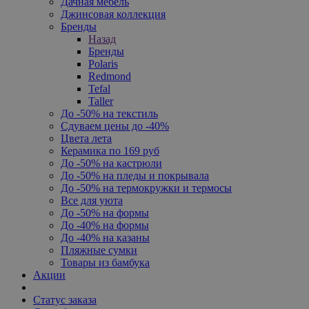
Дачная мебель
Джинсовая коллекция
Бренды
Назад
Бренды
Polaris
Redmond
Tefal
Taller
До -50% на текстиль
Сдуваем цены до -40%
Цвета лета
Керамика по 169 руб
До -50% на кастрюли
До -50% на пледы и покрывала
До -50% на термокружки и термосы
Все для уюта
До -50% на формы
До -40% на формы
До -40% на казаны
Пляжные сумки
Товары из бамбука
Акции
Статус заказа