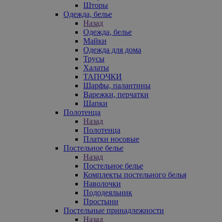
Шторы
Одежда, белье
Назад
Одежда, белье
Майки
Одежда для дома
Трусы
Халаты
ТАПОЧКИ
Шарфы, палантины
Варежки, перчатки
Шапки
Полотенца
Назад
Полотенца
Платки носовые
Постельное белье
Назад
Постельное белье
Комплекты постельного белья
Наволочки
Пододеяльник
Простыни
Постельные принадлежности
Назад