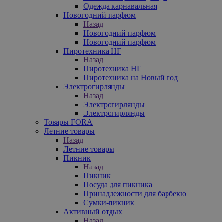
Одежда карнавальная
Новогодний парфюм
Назад
Новогодний парфюм
Новогодний парфюм
Пиротехника НГ
Назад
Пиротехника НГ
Пиротехника на Новый год
Электрогирлянды
Назад
Электрогирлянды
Электрогирлянды
Товары FORA
Летние товары
Назад
Летние товары
Пикник
Назад
Пикник
Посуда для пикника
Принадлежности для барбекю
Сумки-пикник
Активный отдых
Назад