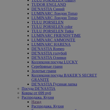
TULU PORSELEN Galaxy
TUDOR ENGLAND
DE'NASTIA Синий
LUMINARC Лондон Топаз
LUMINARC Лондон Топаз
TULU PORSELEN
TULU PORSELEN color
TULU PORSELEN Tutku
LUMINARC FRIENDS'TIME
LUMINARC AMMONITE
LUMINARC HARENA
DE'NASTIA Romeo
DE'NASTIA голубой
DE'NASTIA Оливки
Коллекция посуды LUCKY
Серебряные грани
Золотые грани
Коллекция посуды BAKER`S SECRET
GRANITE
DE'NASTIA Гусиная лапка
Посуда DE'NASTIA
Ковры от 699 руб
Распродажа. Кухня
Назад
Распродажа. Кухня