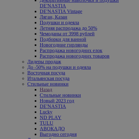
Декоративные наволочки и подушки
DE'NASTIA
DE'NASTIA Vintage
Ляган, Казан
Подушки и одеяла
Летняя распродажа до 50%
Чемоданы от 3998 рублей
Подборки для ванной
Новогодние гирлянды
Распродажа новогодних елок
Распродажа новогодних товаров
Лидеры продаж
До -50% на подушки и одеяла
Восточная посуда
Итальянская посуда
Стильные новинки
Назад
Стильные новинки
Новый 2023 год
DE'NASTIA
Lucky
ND PLAY
TULU
АВОКАДО
Выгодно сегодня