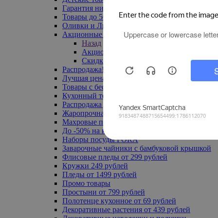
Гарантия низкой цены
Товары до 500 руб
Оливки и Лимоны
Акционные товары
Назад
Акционные товары
Скидка 20% по промокоду
Распродажа! Ульяновск до -70%
Лучшая цена
Товары с бесплатной доставкой
Кухонный текстиль
Распродажа до -50%
Жаропрочная посуда
Махровые полотенца
До -50% на ковры
Наборы посуды FORA
Заварочные чайники с бамбуковой крышкой
Флисовые пледы от 299 рублей
Кружки 249 рублей
Пледы от 1499 рублей
Промо товары
Простыни от 799 рублей
Полотенце кухонное от 69 рублей
Декоративные растения от 439 рублей