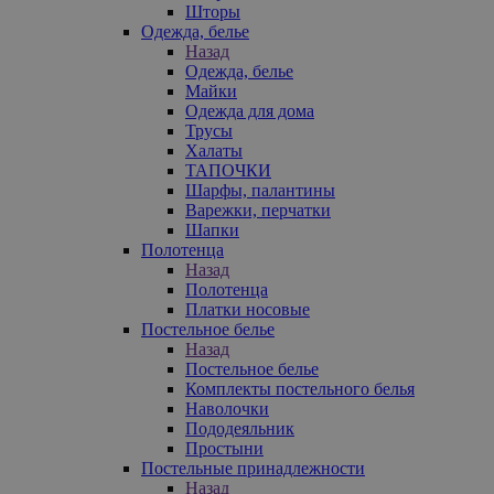
Шторы
Одежда, белье
Назад
Одежда, белье
Майки
Одежда для дома
Трусы
Халаты
ТАПОЧКИ
Шарфы, палантины
Варежки, перчатки
Шапки
Полотенца
Назад
Полотенца
Платки носовые
Постельное белье
Назад
Постельное белье
Комплекты постельного белья
Наволочки
Пододеяльник
Простыни
Постельные принадлежности
Назад