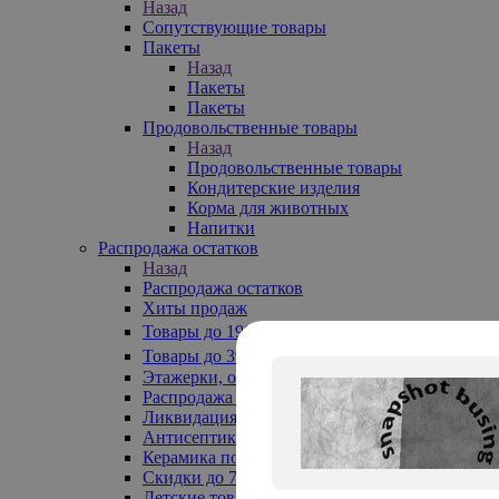
Назад
Сопутствующие товары
Пакеты
Назад
Пакеты
Пакеты
Продовольственные товары
Назад
Продовольственные товары
Кондитерские изделия
Корма для животных
Напитки
Распродажа остатков
Назад
Распродажа остатков
Хиты продаж
Товары до 199₽
Товары до 399₽
Этажерки, обувницы
Распродажа текстиля до -50%
Ликвидация до -70%
Антисептики
Керамика по 129 руб
Скидки до 70%
Детские товары