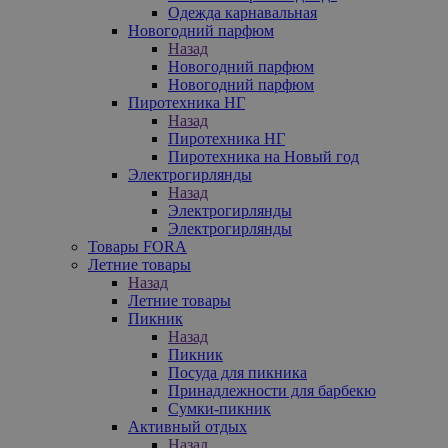
Одежда карнавальная
Новогодний парфюм
Назад
Новогодний парфюм
Новогодний парфюм
Пиротехника НГ
Назад
Пиротехника НГ
Пиротехника на Новый год
Электрогирлянды
Назад
Электрогирлянды
Электрогирлянды
Товары FORA
Летние товары
Назад
Летние товары
Пикник
Назад
Пикник
Посуда для пикника
Принадлежности для барбекю
Сумки-пикник
Активный отдых
Назад