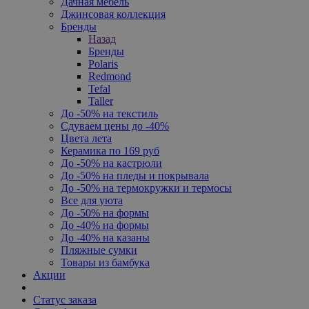
Дачная мебель
Джинсовая коллекция
Бренды
Назад
Бренды
Polaris
Redmond
Tefal
Taller
До -50% на текстиль
Сдуваем цены до -40%
Цвета лета
Керамика по 169 руб
До -50% на кастрюли
До -50% на пледы и покрывала
До -50% на термокружки и термосы
Все для уюта
До -50% на формы
До -40% на формы
До -40% на казаны
Пляжные сумки
Товары из бамбука
Акции
Статус заказа