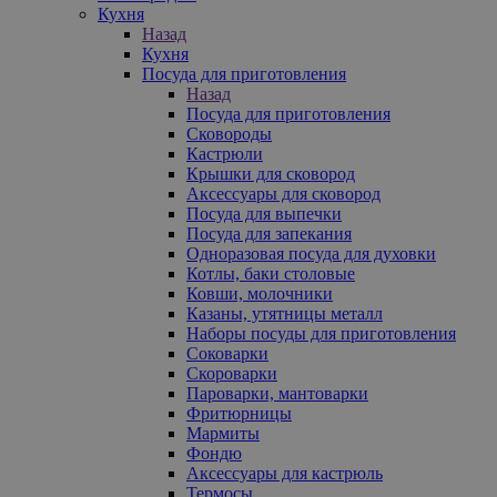
Кухня
Назад
Кухня
Посуда для приготовления
Назад
Посуда для приготовления
Сковороды
Кастрюли
Крышки для сковород
Аксессуары для сковород
Посуда для выпечки
Посуда для запекания
Одноразовая посуда для духовки
Котлы, баки столовые
Ковши, молочники
Казаны, утятницы металл
Наборы посуды для приготовления
Соковарки
Скороварки
Пароварки, мантоварки
Фритюрницы
Мармиты
Фондю
Аксессуары для кастрюль
Термосы