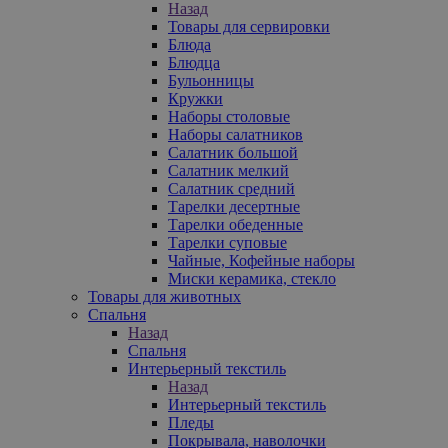
Назад
Товары для сервировки
Блюда
Блюдца
Бульонницы
Кружки
Наборы столовые
Наборы салатников
Салатник большой
Салатник мелкий
Салатник средний
Тарелки десертные
Тарелки обеденные
Тарелки суповые
Чайные, Кофейные наборы
Миски керамика, стекло
Товары для животных
Спальня
Назад
Спальня
Интерьерный текстиль
Назад
Интерьерный текстиль
Пледы
Покрывала, наволочки