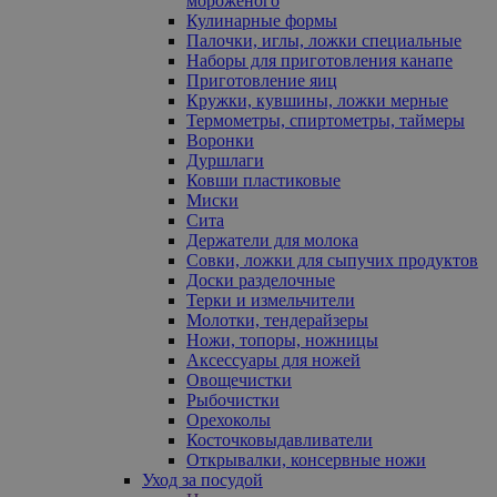
мороженого
Кулинарные формы
Палочки, иглы, ложки специальные
Наборы для приготовления канапе
Приготовление яиц
Кружки, кувшины, ложки мерные
Термометры, спиртометры, таймеры
Воронки
Дуршлаги
Ковши пластиковые
Миски
Сита
Держатели для молока
Совки, ложки для сыпучих продуктов
Доски разделочные
Терки и измельчители
Молотки, тендерайзеры
Ножи, топоры, ножницы
Аксессуары для ножей
Овощечистки
Рыбочистки
Орехоколы
Косточковыдавливатели
Открывалки, консервные ножи
Уход за посудой