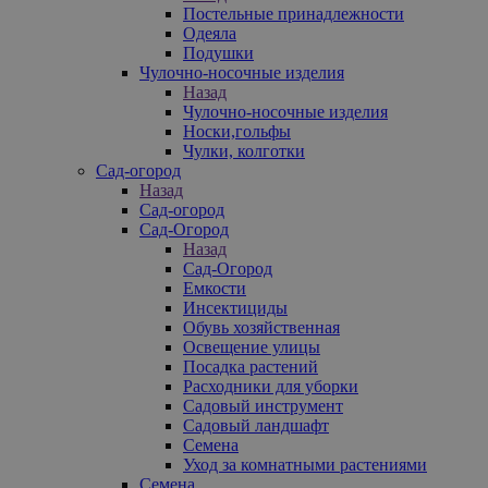
Постельные принадлежности
Одеяла
Подушки
Чулочно-носочные изделия
Назад
Чулочно-носочные изделия
Носки,гольфы
Чулки, колготки
Сад-огород
Назад
Сад-огород
Сад-Огород
Назад
Сад-Огород
Емкости
Инсектициды
Обувь хозяйственная
Освещение улицы
Посадка растений
Расходники для уборки
Садовый инструмент
Садовый ландшафт
Семена
Уход за комнатными растениями
Семена