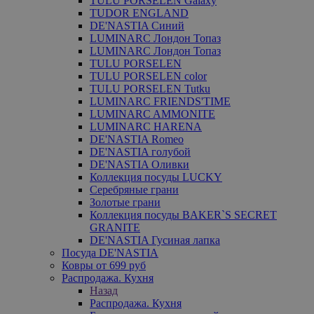
TULU PORSELEN Galaxy
TUDOR ENGLAND
DE'NASTIA Синий
LUMINARC Лондон Топаз
LUMINARC Лондон Топаз
TULU PORSELEN
TULU PORSELEN color
TULU PORSELEN Tutku
LUMINARC FRIENDS'TIME
LUMINARC AMMONITE
LUMINARC HARENA
DE'NASTIA Romeo
DE'NASTIA голубой
DE'NASTIA Оливки
Коллекция посуды LUCKY
Серебряные грани
Золотые грани
Коллекция посуды BAKER`S SECRET
GRANITE
DE'NASTIA Гусиная лапка
Посуда DE'NASTIA
Ковры от 699 руб
Распродажа. Кухня
Назад
Распродажа. Кухня