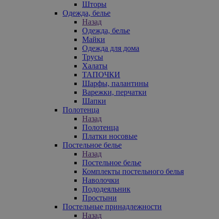
Шторы
Одежда, белье
Назад
Одежда, белье
Майки
Одежда для дома
Трусы
Халаты
ТАПОЧКИ
Шарфы, палантины
Варежки, перчатки
Шапки
Полотенца
Назад
Полотенца
Платки носовые
Постельное белье
Назад
Постельное белье
Комплекты постельного белья
Наволочки
Пододеяльник
Простыни
Постельные принадлежности
Назад