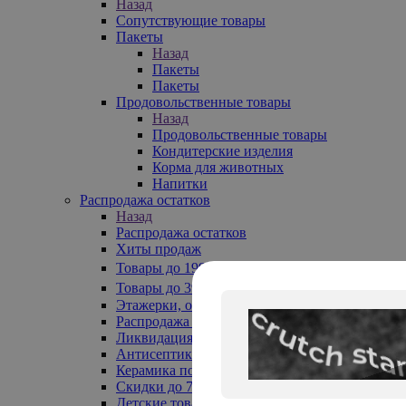
Назад
Сопутствующие товары
Пакеты
Назад
Пакеты
Пакеты
Продовольственные товары
Назад
Продовольственные товары
Кондитерские изделия
Корма для животных
Напитки
Распродажа остатков
Назад
Распродажа остатков
Хиты продаж
Товары до 199₽
Товары до 399₽
Этажерки, обувницы
Распродажа текстиля до -50%
Ликвидация до -70%
Антисептики
Керамика по 129 руб
Скидки до 70%
Детские товары