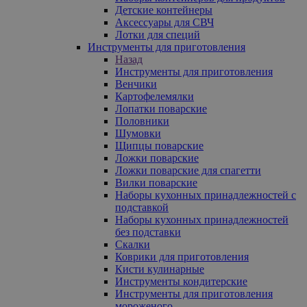
Детские контейнеры
Аксессуары для СВЧ
Лотки для специй
Инструменты для приготовления
Назад
Инструменты для приготовления
Венчики
Картофелемялки
Лопатки поварские
Половники
Шумовки
Щипцы поварские
Ложки поварские
Ложки поварские для спагетти
Вилки поварские
Наборы кухонных принадлежностей с
подставкой
Наборы кухонных принадлежностей
без подставки
Скалки
Коврики для приготовления
Кисти кулинарные
Инструменты кондитерские
Инструменты для приготовления
мороженого