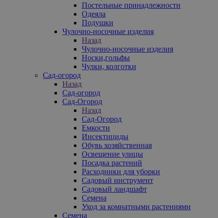
Постельные принадлежности
Одеяла
Подушки
Чулочно-носочные изделия
Назад
Чулочно-носочные изделия
Носки,гольфы
Чулки, колготки
Сад-огород
Назад
Сад-огород
Сад-Огород
Назад
Сад-Огород
Емкости
Инсектициды
Обувь хозяйственная
Освещение улицы
Посадка растений
Расходники для уборки
Садовый инструмент
Садовый ландшафт
Семена
Уход за комнатными растениями
Семена