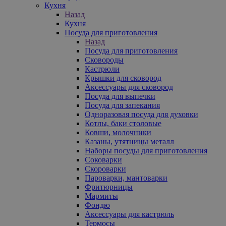
Кухня
Назад
Кухня
Посуда для приготовления
Назад
Посуда для приготовления
Сковороды
Кастрюли
Крышки для сковород
Аксессуары для сковород
Посуда для выпечки
Посуда для запекания
Одноразовая посуда для духовки
Котлы, баки столовые
Ковши, молочники
Казаны, утятницы металл
Наборы посуды для приготовления
Соковарки
Скороварки
Пароварки, мантоварки
Фритюрницы
Мармиты
Фондю
Аксессуары для кастрюль
Термосы