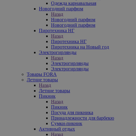
Одежда карнавальная
Новогодний парфюм
Назад
Новогодний парфюм
Новогодний парфюм
Пиротехника НГ
Назад
Пиротехника НГ
Пиротехника на Новый год
Электрогирлянды
Назад
Электрогирлянды
Электрогирлянды
Товары FORA
Летние товары
Назад
Летние товары
Пикник
Назад
Пикник
Посуда для пикника
Принадлежности для барбекю
Сумки-пикник
Активный отдых
Назад