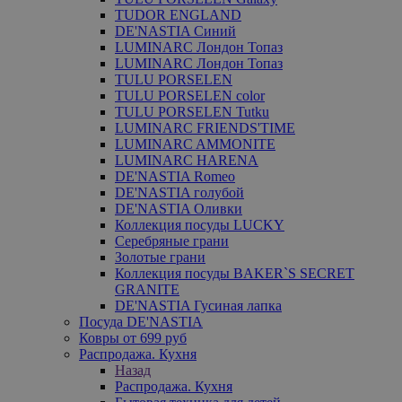
TUDOR ENGLAND
DE'NASTIA Синий
LUMINARC Лондон Топаз
LUMINARC Лондон Топаз
TULU PORSELEN
TULU PORSELEN color
TULU PORSELEN Tutku
LUMINARC FRIENDS'TIME
LUMINARC AMMONITE
LUMINARC HARENA
DE'NASTIA Romeo
DE'NASTIA голубой
DE'NASTIA Оливки
Коллекция посуды LUCKY
Серебряные грани
Золотые грани
Коллекция посуды BAKER`S SECRET
GRANITE
DE'NASTIA Гусиная лапка
Посуда DE'NASTIA
Ковры от 699 руб
Распродажа. Кухня
Назад
Распродажа. Кухня