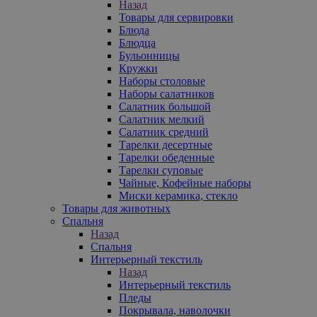
Назад
Товары для сервировки
Блюда
Блюдца
Бульонницы
Кружки
Наборы столовые
Наборы салатников
Салатник большой
Салатник мелкий
Салатник средний
Тарелки десертные
Тарелки обеденные
Тарелки суповые
Чайные, Кофейные наборы
Миски керамика, стекло
Товары для животных
Спальня
Назад
Спальня
Интерьерный текстиль
Назад
Интерьерный текстиль
Пледы
Покрывала, наволочки