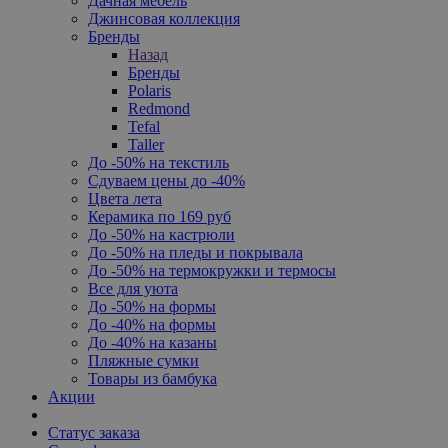
Дачная мебель
Джинсовая коллекция
Бренды
Назад
Бренды
Polaris
Redmond
Tefal
Taller
До -50% на текстиль
Сдуваем цены до -40%
Цвета лета
Керамика по 169 руб
До -50% на кастрюли
До -50% на пледы и покрывала
До -50% на термокружки и термосы
Все для уюта
До -50% на формы
До -40% на формы
До -40% на казаны
Пляжные сумки
Товары из бамбука
Акции
Статус заказа