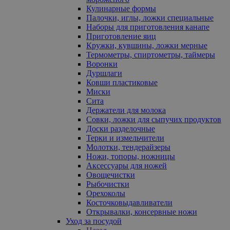
Кулинарные формы
Палочки, иглы, ложки специальные
Наборы для приготовления канапе
Приготовление яиц
Кружки, кувшины, ложки мерные
Термометры, спиртометры, таймеры
Воронки
Дуршлаги
Ковши пластиковые
Миски
Сита
Держатели для молока
Совки, ложки для сыпучих продуктов
Доски разделочные
Терки и измельчители
Молотки, тендерайзеры
Ножи, топоры, ножницы
Аксессуары для ножей
Овощечистки
Рыбочистки
Орехоколы
Косточковыдавливатели
Открывалки, консервные ножи
Уход за посудой