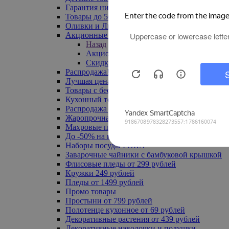
Гарантия низкой цены
Товары до 500 руб
Оливки и Лимоны
Акционные товары
Назад
Акционные товары
Скидка 20% по промокоду
Распродажа! Ульяновск до -70%
Лучшая цена
Товары с бесплатной доставкой
Кухонный текстиль
Распродажа до -50%
Жаропрочная посуда
Махровые полотенца
До -50% на ковры
Наборы посуды FORA
Заварочные чайники с бамбуковой крышкой
Флисовые пледы от 299 рублей
Кружки 249 рублей
Пледы от 1499 рублей
Промо товары
Простыни от 799 рублей
Полотенце кухонное от 69 рублей
Декоративные растения от 439 рублей
Декоративные наволочки и подушки