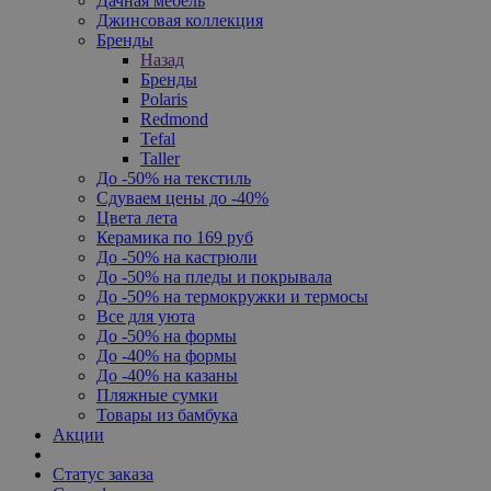
Дачная мебель
Джинсовая коллекция
Бренды
Назад
Бренды
Polaris
Redmond
Tefal
Taller
До -50% на текстиль
Сдуваем цены до -40%
Цвета лета
Керамика по 169 руб
До -50% на кастрюли
До -50% на пледы и покрывала
До -50% на термокружки и термосы
Все для уюта
До -50% на формы
До -40% на формы
До -40% на казаны
Пляжные сумки
Товары из бамбука
Акции
Статус заказа