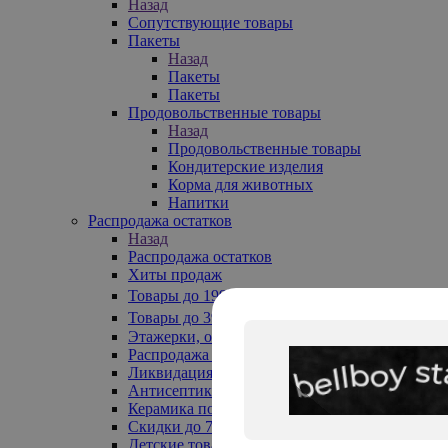
Назад
Сопутствующие товары
Пакеты
Назад
Пакеты
Пакеты
Продовольственные товары
Назад
Продовольственные товары
Кондитерские изделия
Корма для животных
Напитки
Распродажа остатков
Назад
Распродажа остатков
Хиты продаж
Товары до 199₽
Товары до 399₽
Этажерки, обувницы
Распродажа текстиля до -50%
Ликвидация до -70%
Антисептики
Керамика по 129 руб
Скидки до 70%
Детские товары