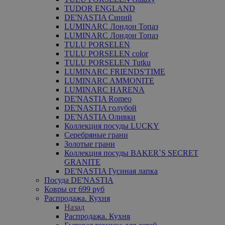
TUDOR ENGLAND
DE'NASTIA Синий
LUMINARC Лондон Топаз
LUMINARC Лондон Топаз
TULU PORSELEN
TULU PORSELEN color
TULU PORSELEN Tutku
LUMINARC FRIENDS'TIME
LUMINARC AMMONITE
LUMINARC HARENA
DE'NASTIA Romeo
DE'NASTIA голубой
DE'NASTIA Оливки
Коллекция посуды LUCKY
Серебряные грани
Золотые грани
Коллекция посуды BAKER`S SECRET
GRANITE
DE'NASTIA Гусиная лапка
Посуда DE'NASTIA
Ковры от 699 руб
Распродажа. Кухня
Назад
Распродажа. Кухня