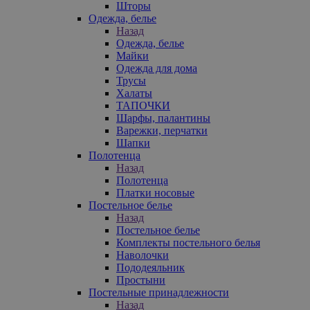
Шторы
Одежда, белье
Назад
Одежда, белье
Майки
Одежда для дома
Трусы
Халаты
ТАПОЧКИ
Шарфы, палантины
Варежки, перчатки
Шапки
Полотенца
Назад
Полотенца
Платки носовые
Постельное белье
Назад
Постельное белье
Комплекты постельного белья
Наволочки
Пододеяльник
Простыни
Постельные принадлежности
Назад