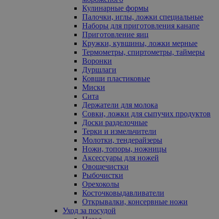
Кулинарные формы
Палочки, иглы, ложки специальные
Наборы для приготовления канапе
Приготовление яиц
Кружки, кувшины, ложки мерные
Термометры, спиртометры, таймеры
Воронки
Дуршлаги
Ковши пластиковые
Миски
Сита
Держатели для молока
Совки, ложки для сыпучих продуктов
Доски разделочные
Терки и измельчители
Молотки, тендерайзеры
Ножи, топоры, ножницы
Аксессуары для ножей
Овощечистки
Рыбочистки
Орехоколы
Косточковыдавливатели
Открывалки, консервные ножи
Уход за посудой