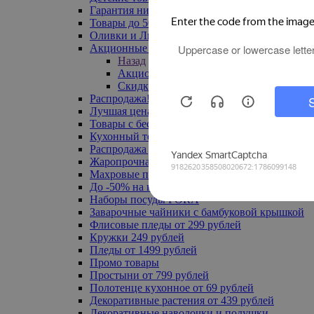
Гарантия низкой цены
Товары до 500 руб
Оливки и Лимоны
Акционные товары
Назад
Акционные товары
Скидка 20% по промокоду
Распродажа! Ульяновск до -70%
Лучшая цена
Товары с бесплатной доставкой
Кухонный текстиль
Распродажа до -50%
Жаропрочная посуда
Махровые полотенца
До -50% на ковры
Наборы посуды FORA
Заварочные чайники с бамбуковой крышкой
Флисовые пледы от 299 рублей
Кружки 249 рублей
Пледы от 1499 рублей
Промо товары
Простыни от 799 рублей
Полотенце кухонное от 69 рублей
Декоративные растения от 439 рублей
Декоративные наволочки и подушки