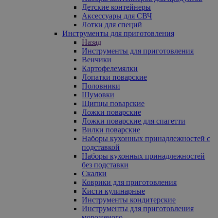
Детские контейнеры
Аксессуары для СВЧ
Лотки для специй
Инструменты для приготовления
Назад
Инструменты для приготовления
Венчики
Картофелемялки
Лопатки поварские
Половники
Шумовки
Щипцы поварские
Ложки поварские
Ложки поварские для спагетти
Вилки поварские
Наборы кухонных принадлежностей с
подставкой
Наборы кухонных принадлежностей
без подставки
Скалки
Коврики для приготовления
Кисти кулинарные
Инструменты кондитерские
Инструменты для приготовления
мороженого