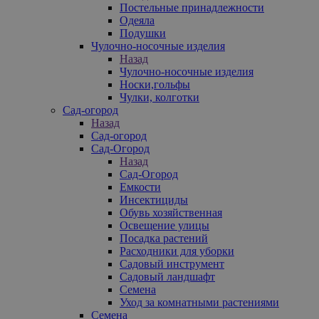
Постельные принадлежности
Одеяла
Подушки
Чулочно-носочные изделия
Назад
Чулочно-носочные изделия
Носки,гольфы
Чулки, колготки
Сад-огород
Назад
Сад-огород
Сад-Огород
Назад
Сад-Огород
Емкости
Инсектициды
Обувь хозяйственная
Освещение улицы
Посадка растений
Расходники для уборки
Садовый инструмент
Садовый ландшафт
Семена
Уход за комнатными растениями
Семена