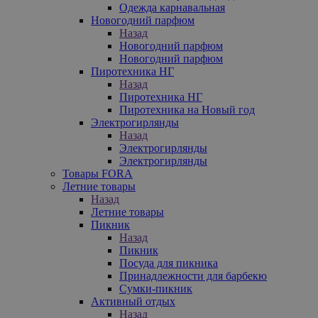
Одежда карнавальная
Новогодний парфюм
Назад
Новогодний парфюм
Новогодний парфюм
Пиротехника НГ
Назад
Пиротехника НГ
Пиротехника на Новый год
Электрогирлянды
Назад
Электрогирлянды
Электрогирлянды
Товары FORA
Летние товары
Назад
Летние товары
Пикник
Назад
Пикник
Посуда для пикника
Принадлежности для барбекю
Сумки-пикник
Активный отдых
Назад