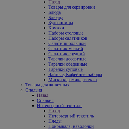
Назад
Товары для сервировки
Блюда
Блюдца
Бульонницы
Кружки
Наборы столовые
Наборы салатников
Салатник большой
Салатник мелкий
Салатник средний
Тарелки десертные
Тарелки обеденные
Тарелки суповые
Чайные, Кофейные наборы
Миски керамика, стекло
Товары для животных
Спальня
Назад
Спальня
Интерьерный текстиль
Назад
Интерьерный текстиль
Пледы
Покрывала, наволочки