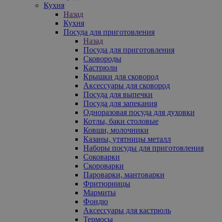
Кухня
Назад
Кухня
Посуда для приготовления
Назад
Посуда для приготовления
Сковороды
Кастрюли
Крышки для сковород
Аксессуары для сковород
Посуда для выпечки
Посуда для запекания
Одноразовая посуда для духовки
Котлы, баки столовые
Ковши, молочники
Казаны, утятницы металл
Наборы посуды для приготовления
Соковарки
Скороварки
Пароварки, мантоварки
Фритюрницы
Мармиты
Фондю
Аксессуары для кастрюль
Термосы