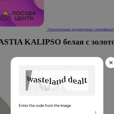
Электронные подарочные сертификат
NASTIA KALIPSO белая с золот