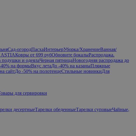
льня
Сад-огород
Пасха
Интерьер
Уборка/Хранение
Ванная/
NASTIA
Ковры от 699 руб
Обновите бокалы
Распродажа.
а подушки и одеяла
Черная пятница
Новогодняя распродажа до
-40% на формы
Вкус лета
До -40% на казаны
Пляжные
на сайт
До -50% на полотенце
Стильные новинки
Для
Товары для сервировки
релки десертные
Тарелки обеденные
Тарелки суповые
Чайные,