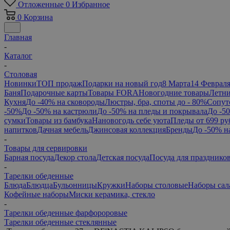
Отложенные
0
Избранное
0
Корзина
Главная
-
Каталог
-
Столовая
Новинки
ТОП продаж
Подарки на новый год
8 Марта
14 Феврал
Баня
Подарочные карты
Товары FORA
Новогодние товары
Летни
Кухня
До -40% на сковороды
Люстры, бра, споты до - 80%
Сопут
-50%
До -50% на кастрюли
До -50% на пледы и покрывала
До -5
сумки
Товары из бамбука
Нановогодь себе уюта
Пледы от 699 ру
напитков
Дачная мебель
Джинсовая коллекция
Бренды
До -50% н
-
Товары для сервировки
Барная посуда
Декор стола
Детская посуда
Посуда для празднико
-
Тарелки обеденные
Блюда
Блюдца
Бульонницы
Кружки
Наборы столовые
Наборы сал
Кофейные наборы
Миски керамика, стекло
-
Тарелки обеденные фарфороровые
Тарелки обеденные стеклянные