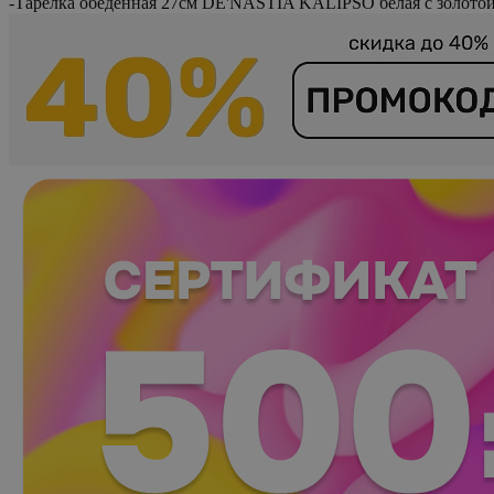
-
Тарелка обеденная 27см DE'NASTIA KALIPSO белая с золото