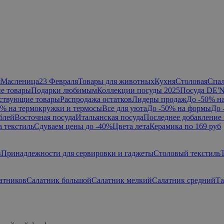
я
Масленица
23 Февраля
Товары для животных
Кухня
Столовая
Спа
е товары
Подарки любимым
Коллекции посуды 2025
Посуда DE'
ствующие товары
Распродажа остатков
Лидеры продаж
До -50% н
0% на термокружки и термосы
Все для уюта
До -50% на формы
До 
блей
Восточная посуда
Итальянская посуда
Последнее добавление 
а текстиль
Сдуваем цены до -40%
Цвета лета
Керамика по 169 руб
в
Принадлежности для сервировки и гаджеты
Столовый текстиль
атников
Салатник большой
Салатник мелкий
Салатник средний
Та