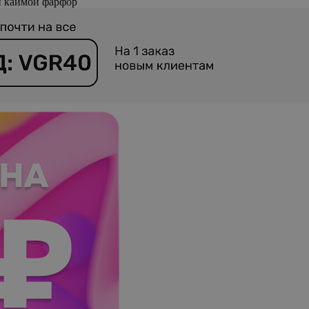
й каймой фарфор