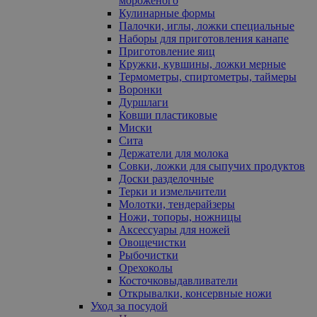
мороженого
Кулинарные формы
Палочки, иглы, ложки специальные
Наборы для приготовления канапе
Приготовление яиц
Кружки, кувшины, ложки мерные
Термометры, спиртометры, таймеры
Воронки
Дуршлаги
Ковши пластиковые
Миски
Сита
Держатели для молока
Совки, ложки для сыпучих продуктов
Доски разделочные
Терки и измельчители
Молотки, тендерайзеры
Ножи, топоры, ножницы
Аксессуары для ножей
Овощечистки
Рыбочистки
Орехоколы
Косточковыдавливатели
Открывалки, консервные ножи
Уход за посудой