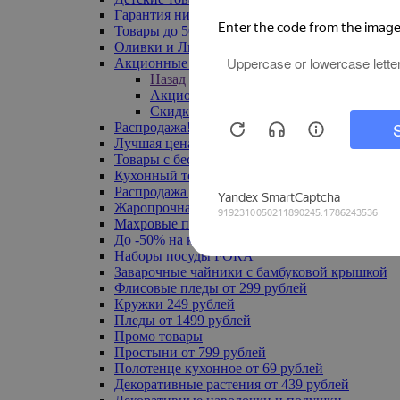
Гарантия низкой цены
Товары до 500 руб
Оливки и Лимоны
Акционные товары
Назад
Акционные товары
Скидка 20% по промокоду
Распродажа! Ульяновск до -70%
Лучшая цена
Товары с бесплатной доставкой
Кухонный текстиль
Распродажа до -50%
Жаропрочная посуда
Махровые полотенца
До -50% на ковры
Наборы посуды FORA
Заварочные чайники с бамбуковой крышкой
Флисовые пледы от 299 рублей
Кружки 249 рублей
Пледы от 1499 рублей
Промо товары
Простыни от 799 рублей
Полотенце кухонное от 69 рублей
Декоративные растения от 439 рублей