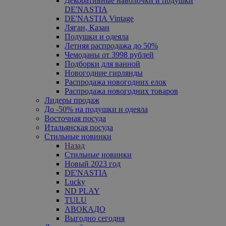
Декоративные наволочки и подушки
DE'NASTIA
DE'NASTIA Vintage
Ляган, Казан
Подушки и одеяла
Летняя распродажа до 50%
Чемоданы от 3998 рублей
Подборки для ванной
Новогодние гирлянды
Распродажа новогодних елок
Распродажа новогодних товаров
Лидеры продаж
До -50% на подушки и одеяла
Восточная посуда
Итальянская посуда
Стильные новинки
Назад
Стильные новинки
Новый 2023 год
DE'NASTIA
Lucky
ND PLAY
TULU
АВОКАДО
Выгодно сегодня