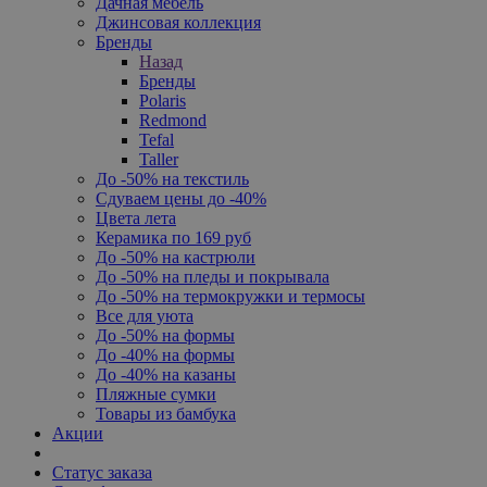
Дачная мебель
Джинсовая коллекция
Бренды
Назад
Бренды
Polaris
Redmond
Tefal
Taller
До -50% на текстиль
Сдуваем цены до -40%
Цвета лета
Керамика по 169 руб
До -50% на кастрюли
До -50% на пледы и покрывала
До -50% на термокружки и термосы
Все для уюта
До -50% на формы
До -40% на формы
До -40% на казаны
Пляжные сумки
Товары из бамбука
Акции
Статус заказа