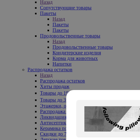
Назад
Сопутствующие товары
Пакеты
Назад
Пакеты
Пакеты
Продовольственные товары
Назад
Продовольственные товары
Кондитерские изделия
Корма для животных
Напитки
Распродажа остатков
Назад
Распродажа остатков
Хиты продаж
Товары до 199₽
Товары до 399₽
Этажерки, обувницы
Распродажа текстиля до -50%
Ликвидация до -70%
Антисептики
Керамика по 129 руб
Скидки до 70%
Детские товары