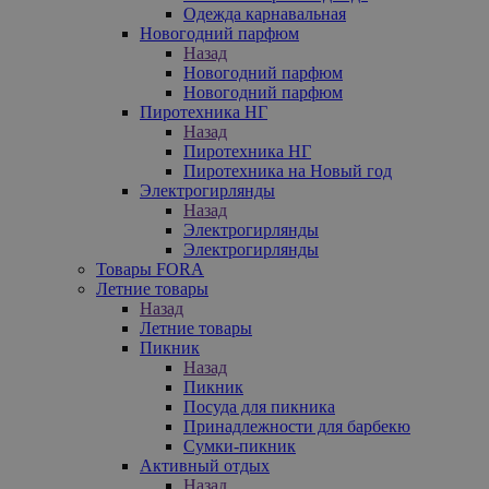
Одежда карнавальная
Новогодний парфюм
Назад
Новогодний парфюм
Новогодний парфюм
Пиротехника НГ
Назад
Пиротехника НГ
Пиротехника на Новый год
Электрогирлянды
Назад
Электрогирлянды
Электрогирлянды
Товары FORA
Летние товары
Назад
Летние товары
Пикник
Назад
Пикник
Посуда для пикника
Принадлежности для барбекю
Сумки-пикник
Активный отдых
Назад