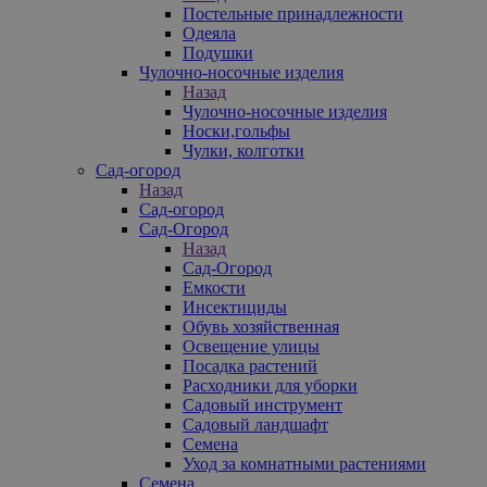
Постельные принадлежности
Одеяла
Подушки
Чулочно-носочные изделия
Назад
Чулочно-носочные изделия
Носки,гольфы
Чулки, колготки
Сад-огород
Назад
Сад-огород
Сад-Огород
Назад
Сад-Огород
Емкости
Инсектициды
Обувь хозяйственная
Освещение улицы
Посадка растений
Расходники для уборки
Садовый инструмент
Садовый ландшафт
Семена
Уход за комнатными растениями
Семена