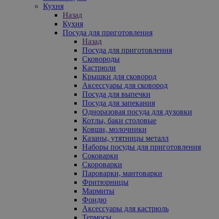
Кухня
Назад
Кухня
Посуда для приготовления
Назад
Посуда для приготовления
Сковороды
Кастрюли
Крышки для сковород
Аксессуары для сковород
Посуда для выпечки
Посуда для запекания
Одноразовая посуда для духовки
Котлы, баки столовые
Ковши, молочники
Казаны, утятницы металл
Наборы посуды для приготовления
Соковарки
Скороварки
Пароварки, мантоварки
Фритюрницы
Мармиты
Фондю
Аксессуары для кастрюль
Термосы