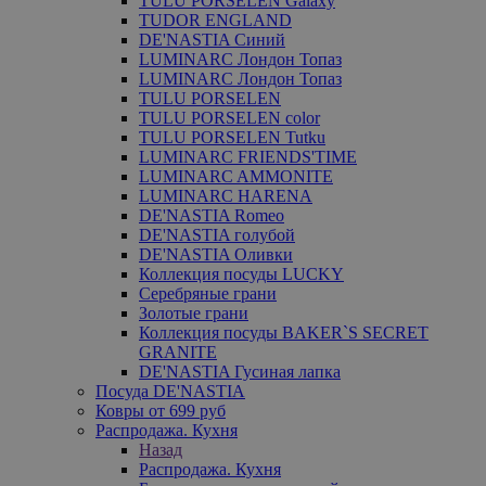
TULU PORSELEN Galaxy
TUDOR ENGLAND
DE'NASTIA Синий
LUMINARC Лондон Топаз
LUMINARC Лондон Топаз
TULU PORSELEN
TULU PORSELEN color
TULU PORSELEN Tutku
LUMINARC FRIENDS'TIME
LUMINARC AMMONITE
LUMINARC HARENA
DE'NASTIA Romeo
DE'NASTIA голубой
DE'NASTIA Оливки
Коллекция посуды LUCKY
Серебряные грани
Золотые грани
Коллекция посуды BAKER`S SECRET
GRANITE
DE'NASTIA Гусиная лапка
Посуда DE'NASTIA
Ковры от 699 руб
Распродажа. Кухня
Назад
Распродажа. Кухня