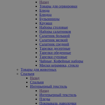
Назад
Товары для сервировки
Блюда
Блюдца
Бульонницы
Кружки
Наборы столовые
Наборы салатников
Салатник большой
Салатник мелкий
Салатник средний
Тарелки десертные
Тарелки обеденные
Тарелки суповые
Чайные, Кофейные наборы
Миски керамика, стекло
Товары для животных
Спальня
Назад
Спальня
Интерьерный текстиль
Назад
Интерьерный текстиль
Пледы
Покрывала, наволочки