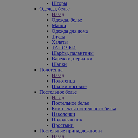
Шторы
Одежда, белье
Назад
Одежда, белье
Майки
Одежда для дома
Трусы
Халаты
ТАПОЧКИ
Шарфы, палантины
Варежки, перчатки
Шапки
Полотенца
Назад
Полотенца
Платки носовые
Постельное белье
Назад
Постельное белье
Комплекты постельного белья
Наволочки
Пододеяльник
Простыни
Постельные принадлежности
Назад