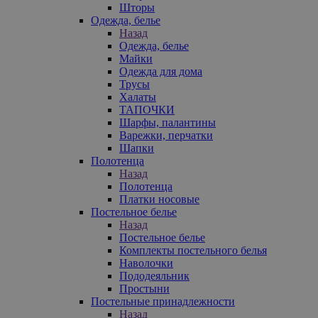
Шторы
Одежда, белье
Назад
Одежда, белье
Майки
Одежда для дома
Трусы
Халаты
ТАПОЧКИ
Шарфы, палантины
Варежки, перчатки
Шапки
Полотенца
Назад
Полотенца
Платки носовые
Постельное белье
Назад
Постельное белье
Комплекты постельного белья
Наволочки
Пододеяльник
Простыни
Постельные принадлежности
Назад