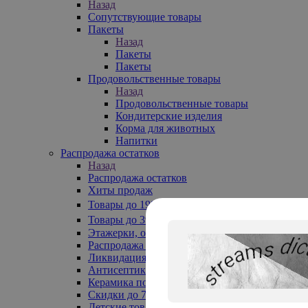
Назад
Сопутствующие товары
Пакеты
Назад
Пакеты
Пакеты
Продовольственные товары
Назад
Продовольственные товары
Кондитерские изделия
Корма для животных
Напитки
Распродажа остатков
Назад
Распродажа остатков
Хиты продаж
Товары до 199₽
Товары до 399₽
Этажерки, обувницы
Распродажа текстиля до -50%
Ликвидация до -70%
Антисептики
Керамика по 129 руб
Скидки до 70%
Детские товары