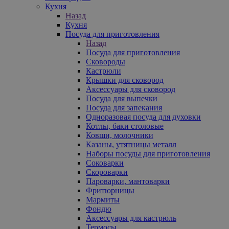
Кухня
Назад
Кухня
Посуда для приготовления
Назад
Посуда для приготовления
Сковороды
Кастрюли
Крышки для сковород
Аксессуары для сковород
Посуда для выпечки
Посуда для запекания
Одноразовая посуда для духовки
Котлы, баки столовые
Ковши, молочники
Казаны, утятницы металл
Наборы посуды для приготовления
Соковарки
Скороварки
Пароварки, мантоварки
Фритюрницы
Мармиты
Фондю
Аксессуары для кастрюль
Термосы