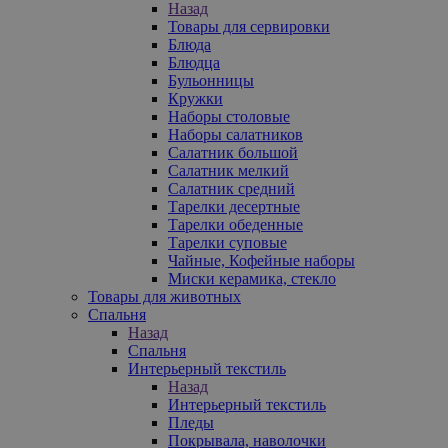
Назад
Товары для сервировки
Блюда
Блюдца
Бульонницы
Кружки
Наборы столовые
Наборы салатников
Салатник большой
Салатник мелкий
Салатник средний
Тарелки десертные
Тарелки обеденные
Тарелки суповые
Чайные, Кофейные наборы
Миски керамика, стекло
Товары для животных
Спальня
Назад
Спальня
Интерьерный текстиль
Назад
Интерьерный текстиль
Пледы
Покрывала, наволочки