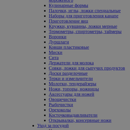
мороженого
Кулинарные формы
Палочки, иглы, ложки специальные
Наборы для приготовления канапе
Приготовление яиц
Кружки, кувшины, ложки мерные
Термометры, спиртометры, таймеры
Воронки
Дуршлаги
Ковши пластиковые
Миски
Сита
Держатели для молока
Совки, ложки для сыпучих продуктов
Доски разделочные
Терки и измельчители
Молотки, тендерайзеры
Ножи, топоры, ножницы
Аксессуары для ножей
Овощечистки
Рыбочистки
Орехоколы
Косточковыдавливатели
Открывалки, консервные ножи
Уход за посудой