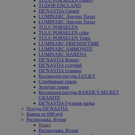
TULU PORSELEN Galaxy
TUDOR ENGLAND
DE'NASTIA Синий
LUMINARC Лондон Топаз
LUMINARC Лондон Топаз
TULU PORSELEN
TULU PORSELEN color
TULU PORSELEN Tutku
LUMINARC FRIENDS'TIME
LUMINARC AMMONITE
LUMINARC HARENA
DE'NASTIA Romeo
DE'NASTIA голубой
DE'NASTIA Оливки
Коллекция посуды LUCKY
Серебряные грани
Золотые грани
Коллекция посуды BAKER`S SECRET
GRANITE
DE'NASTIA Гусиная лапка
Посуда DE'NASTIA
Ковры от 699 руб
Распродажа. Кухня
Назад
Распродажа. Кухня