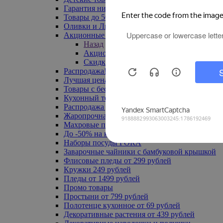
Гарантия низкой цены
Товары до 500 руб
Оливки и Лимоны
Акционные товары
Назад
Акционные товары
Скидка 20% по промокоду
Распродажа! Ульяновск до -70%
Лучшая цена
Товары с бесплатной доставкой
Кухонный текстиль
Распродажа до -50%
Жаропрочная посуда
Махровые полотенца
До -50% на ковры
Наборы посуды FORA
Заварочные чайники с бамбуковой крышкой
Флисовые пледы от 299 рублей
Кружки 249 рублей
Пледы от 1499 рублей
Промо товары
Простыни от 799 рублей
Полотенце кухонное от 69 рублей
Декоративные растения от 439 рублей