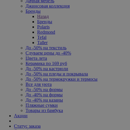
Дачная мебель
Джинсовая коллекция
Бренды
Назад
Бренды
Polaris
Redmond
Tefal
Taller
До -50% на текстиль
Сдуваем цены до -40%
Цвета лета
Керамика по 169 руб
До -50% на кастрюли
До -50% на пледы и покрывала
До -50% на термокружки и термосы
Все для уюта
До -50% на формы
До -40% на формы
До -40% на казаны
Пляжные сумки
Товары из бамбука
Акции
Статус заказа