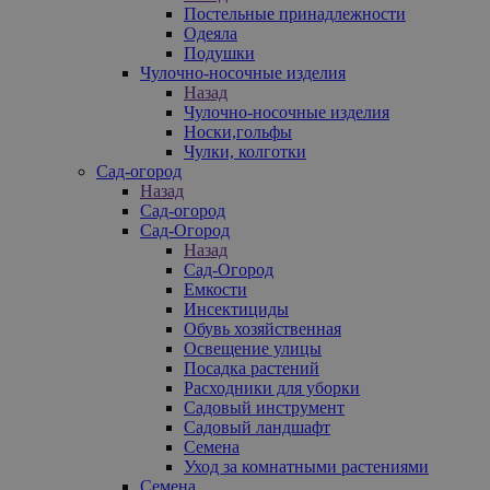
Постельные принадлежности
Одеяла
Подушки
Чулочно-носочные изделия
Назад
Чулочно-носочные изделия
Носки,гольфы
Чулки, колготки
Сад-огород
Назад
Сад-огород
Сад-Огород
Назад
Сад-Огород
Емкости
Инсектициды
Обувь хозяйственная
Освещение улицы
Посадка растений
Расходники для уборки
Садовый инструмент
Садовый ландшафт
Семена
Уход за комнатными растениями
Семена