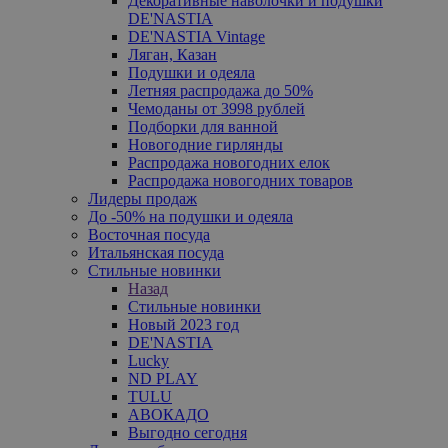
Декоративные наволочки и подушки
DE'NASTIA
DE'NASTIA Vintage
Ляган, Казан
Подушки и одеяла
Летняя распродажа до 50%
Чемоданы от 3998 рублей
Подборки для ванной
Новогодние гирлянды
Распродажа новогодних елок
Распродажа новогодних товаров
Лидеры продаж
До -50% на подушки и одеяла
Восточная посуда
Итальянская посуда
Стильные новинки
Назад
Стильные новинки
Новый 2023 год
DE'NASTIA
Lucky
ND PLAY
TULU
АВОКАДО
Выгодно сегодня