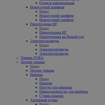
Одежда карнавальная
Новогодний парфюм
Назад
Новогодний парфюм
Новогодний парфюм
Пиротехника НГ
Назад
Пиротехника НГ
Пиротехника на Новый год
Электрогирлянды
Назад
Электрогирлянды
Электрогирлянды
Товары FORA
Летние товары
Назад
Летние товары
Пикник
Назад
Пикник
Посуда для пикника
Принадлежности для барбекю
Сумки-пикник
Активный отдых
Назад