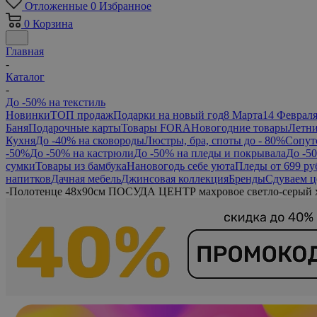
Отложенные
0
Избранное
0
Корзина
Главная
-
Каталог
-
До -50% на текстиль
Новинки
ТОП продаж
Подарки на новый год
8 Марта
14 Феврал
Баня
Подарочные карты
Товары FORA
Новогодние товары
Летни
Кухня
До -40% на сковороды
Люстры, бра, споты до - 80%
Сопут
-50%
До -50% на кастрюли
До -50% на пледы и покрывала
До -5
сумки
Товары из бамбука
Нановогодь себе уюта
Пледы от 699 ру
напитков
Дачная мебель
Джинсовая коллекция
Бренды
Сдуваем ц
-
Полотенце 48х90см ПОСУДА ЦЕНТР махровое светло-серый 