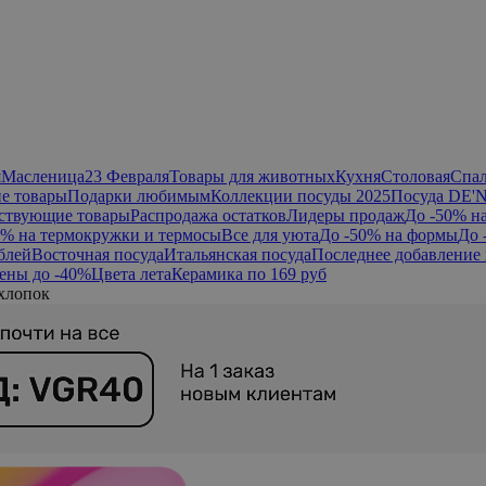
я
Масленица
23 Февраля
Товары для животных
Кухня
Столовая
Спа
е товары
Подарки любимым
Коллекции посуды 2025
Посуда DE'
ствующие товары
Распродажа остатков
Лидеры продаж
До -50% н
0% на термокружки и термосы
Все для уюта
До -50% на формы
До 
блей
Восточная посуда
Итальянская посуда
Последнее добавление 
ены до -40%
Цвета лета
Керамика по 169 руб
хлопок