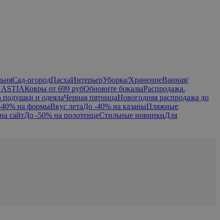
льня
Сад-огород
Пасха
Интерьер
Уборка/Хранение
Ванная/
NASTIA
Ковры от 699 руб
Обновите бокалы
Распродажа.
а подушки и одеяла
Черная пятница
Новогодняя распродажа до
-40% на формы
Вкус лета
До -40% на казаны
Пляжные
на сайт
До -50% на полотенце
Стильные новинки
Для