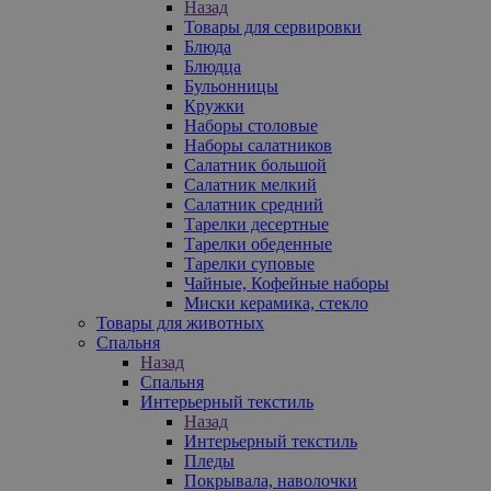
Назад
Товары для сервировки
Блюда
Блюдца
Бульонницы
Кружки
Наборы столовые
Наборы салатников
Салатник большой
Салатник мелкий
Салатник средний
Тарелки десертные
Тарелки обеденные
Тарелки суповые
Чайные, Кофейные наборы
Миски керамика, стекло
Товары для животных
Спальня
Назад
Спальня
Интерьерный текстиль
Назад
Интерьерный текстиль
Пледы
Покрывала, наволочки