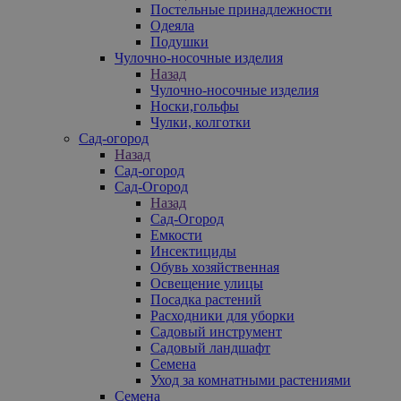
Постельные принадлежности
Одеяла
Подушки
Чулочно-носочные изделия
Назад
Чулочно-носочные изделия
Носки,гольфы
Чулки, колготки
Сад-огород
Назад
Сад-огород
Сад-Огород
Назад
Сад-Огород
Емкости
Инсектициды
Обувь хозяйственная
Освещение улицы
Посадка растений
Расходники для уборки
Садовый инструмент
Садовый ландшафт
Семена
Уход за комнатными растениями
Семена