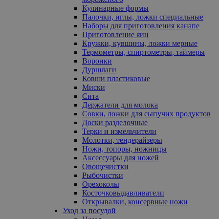
Кулинарные формы
Палочки, иглы, ложки специальные
Наборы для приготовления канапе
Приготовление яиц
Кружки, кувшины, ложки мерные
Термометры, спиртометры, таймеры
Воронки
Дуршлаги
Ковши пластиковые
Миски
Сита
Держатели для молока
Совки, ложки для сыпучих продуктов
Доски разделочные
Терки и измельчители
Молотки, тендерайзеры
Ножи, топоры, ножницы
Аксессуары для ножей
Овощечистки
Рыбочистки
Орехоколы
Косточковыдавливатели
Открывалки, консервные ножи
Уход за посудой