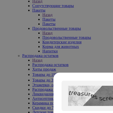
Назад
Сопутствующие товары
Пакеты
Назад
Пакеты
Пакеты
Продовольственные товары
Назад
Продовольственные товары
Кондитерские изделия
Корма для животных
Напитки
Распродажа остатков
Назад
Распродажа остатков
Хиты продаж
Товары до 199₽
Товары до 399₽
Этажерки, обувницы
Распродажа текстиля до -50%
Ликвидация до -70%
Антисептики
Керамика по 129 руб
Скидки до 70%
Детские товары