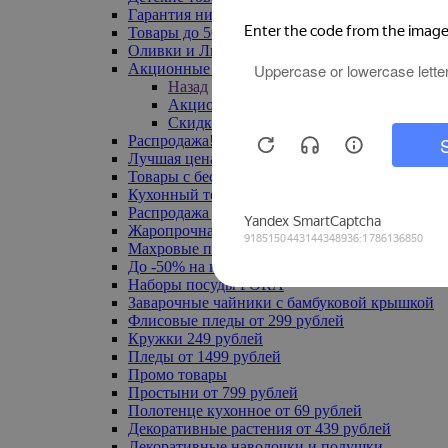
Гарантия низкой цены
Товары до 500 руб
Оливки и Лимоны
Акционные товары
Назад
Акционные товары
Скидка 20% по промокоду
Распродажа! Ульяновск до -70%
Лучшая цена
Товары с бесплатной доставкой
Кухонный текстиль
Распродажа до -50%
Жаропрочная посуда
Махровые полотенца
До -50% на ковры
Наборы посуды FORA
Заварочные чайники с бамбуковой крышкой
Флисовые пледы от 299 рублей
Кружки 249 рублей
Пледы от 1499 рублей
Промо товары
Простыни от 799 рублей
Полотенце кухонное от 69 рублей
Декоративные растения от 439 рублей
Декоративные наволочки и подушки