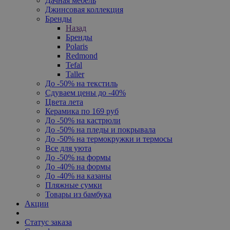
Дачная мебель
Джинсовая коллекция
Бренды
Назад
Бренды
Polaris
Redmond
Tefal
Taller
До -50% на текстиль
Сдуваем цены до -40%
Цвета лета
Керамика по 169 руб
До -50% на кастрюли
До -50% на пледы и покрывала
До -50% на термокружки и термосы
Все для уюта
До -50% на формы
До -40% на формы
До -40% на казаны
Пляжные сумки
Товары из бамбука
Акции
Статус заказа