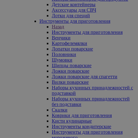
Детские контейнеры
Аксессуары для СВЧ
Лотки для специй
Инструменты для приготовления
Назад
Инструменты для приготовления
Венчики
Картофелемялки
Лопатки поварские
Половники
Шумовки
Щипцы поварские
Ложки поварские
Ложки поварские для спагетти
Вилки поварские
Наборы кухонных принадлежностей с
подставкой
Наборы кухонных принадлежностей
без подставки
Скалки
Коврики для приготовления
Кисти кулинарные
Инструменты кондитерские
Инструменты для приготовления
мороженого