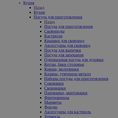
Кухня
Назад
Кухня
Посуда для приготовления
Назад
Посуда для приготовления
Сковороды
Кастрюли
Крышки для сковород
Аксессуары для сковород
Посуда для выпечки
Посуда для запекания
Одноразовая посуда для духовки
Котлы, баки столовые
Ковши, молочники
Казаны, утятницы металл
Наборы посуды для приготовления
Соковарки
Скороварки
Пароварки, мантоварки
Фритюрницы
Мармиты
Фондю
Аксессуары для кастрюль
Термосы