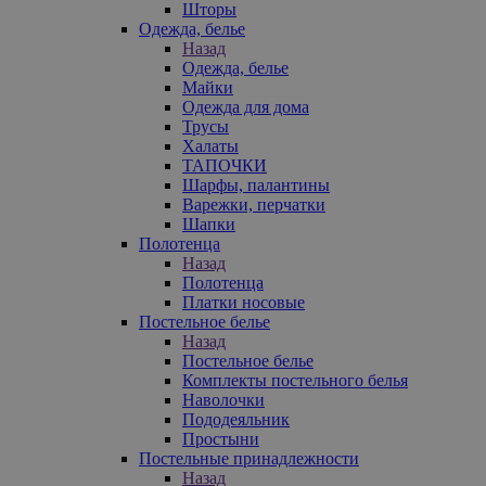
Шторы
Одежда, белье
Назад
Одежда, белье
Майки
Одежда для дома
Трусы
Халаты
ТАПОЧКИ
Шарфы, палантины
Варежки, перчатки
Шапки
Полотенца
Назад
Полотенца
Платки носовые
Постельное белье
Назад
Постельное белье
Комплекты постельного белья
Наволочки
Пододеяльник
Простыни
Постельные принадлежности
Назад