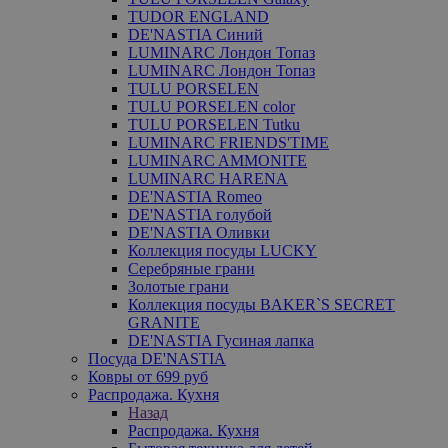
TUDOR ENGLAND
DE'NASTIA Синий
LUMINARC Лондон Топаз
LUMINARC Лондон Топаз
TULU PORSELEN
TULU PORSELEN color
TULU PORSELEN Tutku
LUMINARC FRIENDS'TIME
LUMINARC AMMONITE
LUMINARC HARENA
DE'NASTIA Romeo
DE'NASTIA голубой
DE'NASTIA Оливки
Коллекция посуды LUCKY
Серебряные грани
Золотые грани
Коллекция посуды BAKER`S SECRET
GRANITE
DE'NASTIA Гусиная лапка
Посуда DE'NASTIA
Ковры от 699 руб
Распродажа. Кухня
Назад
Распродажа. Кухня