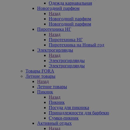
Одежда карнавальная
Новогодний парфюм
Назад
Новогодний парфюм
Новогодний парфюм
Пиротехника НГ
Назад
Пиротехника НГ
Пиротехника на Новый год
Электрогирлянды
Назад
Электрогирлянды
Электрогирлянды
Товары FORA
Летние товары
Назад
Летние товары
Пикник
Назад
Пикник
Посуда для пикника
Принадлежности для барбекю
Сумки-пикник
Активный отдых
Назад