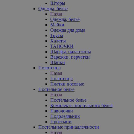
Шторы
Одежда, белье
Назад
Одежда, белье
Майки
Одежда для дома
Трусы
Халаты
ТАПОЧКИ
Шарфы, палантины
Варежки, перчатки
Шапки
Полотенца
Назад
Полотенца
Платки носовые
Постельное белье
Назад
Постельное белье
Комплекты постельного белья
Наволочки
Пододеяльник
Простыни
Постельные принадлежности
Назад