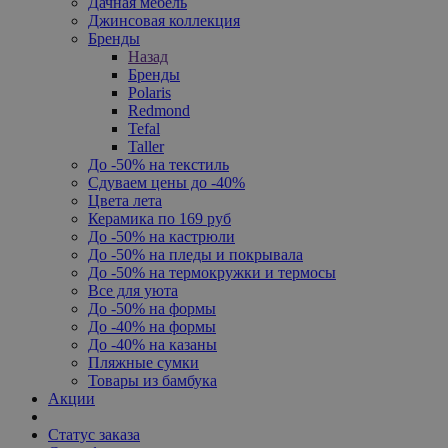
Дачная мебель
Джинсовая коллекция
Бренды
Назад
Бренды
Polaris
Redmond
Tefal
Taller
До -50% на текстиль
Сдуваем цены до -40%
Цвета лета
Керамика по 169 руб
До -50% на кастрюли
До -50% на пледы и покрывала
До -50% на термокружки и термосы
Все для уюта
До -50% на формы
До -40% на формы
До -40% на казаны
Пляжные сумки
Товары из бамбука
Акции
Статус заказа