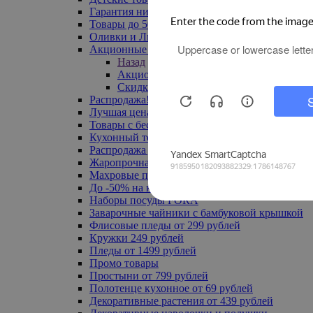
Гарантия низкой цены
Товары до 500 руб
Оливки и Лимоны
Акционные товары
Назад
Акционные товары
Скидка 20% по промокоду
Распродажа! Ульяновск до -70%
Лучшая цена
Товары с бесплатной доставкой
Кухонный текстиль
Распродажа до -50%
Жаропрочная посуда
Махровые полотенца
До -50% на ковры
Наборы посуды FORA
Заварочные чайники с бамбуковой крышкой
Флисовые пледы от 299 рублей
Кружки 249 рублей
Пледы от 1499 рублей
Промо товары
Простыни от 799 рублей
Полотенце кухонное от 69 рублей
Декоративные растения от 439 рублей