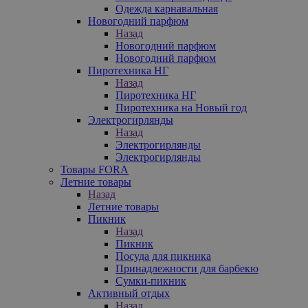
Одежда карнавальная
Новогодний парфюм
Назад
Новогодний парфюм
Новогодний парфюм
Пиротехника НГ
Назад
Пиротехника НГ
Пиротехника на Новый год
Электрогирлянды
Назад
Электрогирлянды
Электрогирлянды
Товары FORA
Летние товары
Назад
Летние товары
Пикник
Назад
Пикник
Посуда для пикника
Принадлежности для барбекю
Сумки-пикник
Активный отдых
Назад