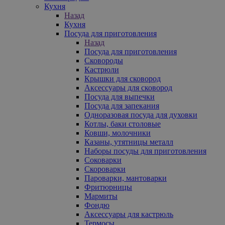
Кухня
Назад
Кухня
Посуда для приготовления
Назад
Посуда для приготовления
Сковороды
Кастрюли
Крышки для сковород
Аксессуары для сковород
Посуда для выпечки
Посуда для запекания
Одноразовая посуда для духовки
Котлы, баки столовые
Ковши, молочники
Казаны, утятницы металл
Наборы посуды для приготовления
Соковарки
Скороварки
Пароварки, мантоварки
Фритюрницы
Мармиты
Фондю
Аксессуары для кастрюль
Термосы