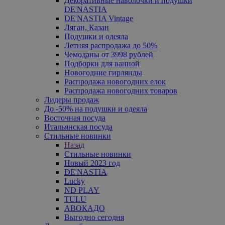
Декоративные наволочки и подушки
DE'NASTIA
DE'NASTIA Vintage
Ляган, Казан
Подушки и одеяла
Летняя распродажа до 50%
Чемоданы от 3998 рублей
Подборки для ванной
Новогодние гирлянды
Распродажа новогодних елок
Распродажа новогодних товаров
Лидеры продаж
До -50% на подушки и одеяла
Восточная посуда
Итальянская посуда
Стильные новинки
Назад
Стильные новинки
Новый 2023 год
DE'NASTIA
Lucky
ND PLAY
TULU
АВОКАДО
Выгодно сегодня