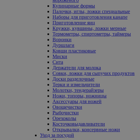
мороженого
Кулинарные формы
Палочки, иглы, ложки специальные
Наборы для приготовления канапе
Приготовление яиц
Кружки, кувшины, ложки мерные
Термометры, спиртометры, таймеры
Воронки
Дуршлаги
Ковши пластиковые
Миски
Сита
Держатели для молока
Совки, ложки для сыпучих продуктов
Доски разделочные
Терки и измельчители
Молотки, тендерайзеры
Ножи, топоры, ножницы
Аксессуары для ножей
Овощечистки
Рыбочистки
Орехоколы
Косточковыдавливатели
Открывалки, консервные ножи
Уход за посудой