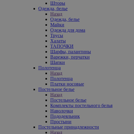
Шторы
Одежда, белье
Назад
Одежда, белье
Майки
Одежда для дома
Трусы
Халаты
ТАПОЧКИ
Шарфы, палантины
Варежки, перчатки
Шапки
Полотенца
Назад
Полотенца
Платки носовые
Постельное белье
Назад
Постельное белье
Комплекты постельного белья
Наволочки
Пододеяльник
Простыни
Постельные принадлежности
Назад