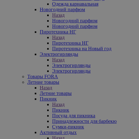
Одежда карнавальная
Новогодний парфюм
Назад
Новогодний парфюм
Новогодний парфюм
Пиротехника НГ
Назад
Пиротехника НГ
Пиротехника на Новый год
Электрогирлянды
Назад
Электрогирлянды
Электрогирлянды
Товары FORA
Летние товары
Назад
Летние товары
Пикник
Назад
Пикник
Посуда для пикника
Принадлежности для барбекю
Сумки-пикник
Активный отдых
Назад