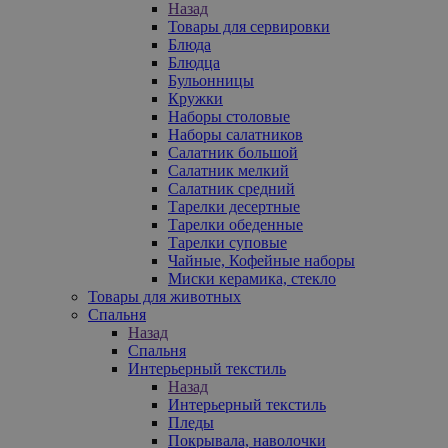
Назад
Товары для сервировки
Блюда
Блюдца
Бульонницы
Кружки
Наборы столовые
Наборы салатников
Салатник большой
Салатник мелкий
Салатник средний
Тарелки десертные
Тарелки обеденные
Тарелки суповые
Чайные, Кофейные наборы
Миски керамика, стекло
Товары для животных
Спальня
Назад
Спальня
Интерьерный текстиль
Назад
Интерьерный текстиль
Пледы
Покрывала, наволочки