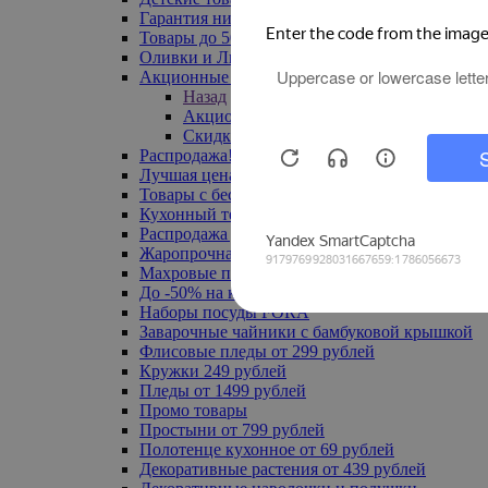
Гарантия низкой цены
Товары до 500 руб
Оливки и Лимоны
Акционные товары
Назад
Акционные товары
Скидка 20% по промокоду
Распродажа! Ульяновск до -70%
Лучшая цена
Товары с бесплатной доставкой
Кухонный текстиль
Распродажа до -50%
Жаропрочная посуда
Махровые полотенца
До -50% на ковры
Наборы посуды FORA
Заварочные чайники с бамбуковой крышкой
Флисовые пледы от 299 рублей
Кружки 249 рублей
Пледы от 1499 рублей
Промо товары
Простыни от 799 рублей
Полотенце кухонное от 69 рублей
Декоративные растения от 439 рублей