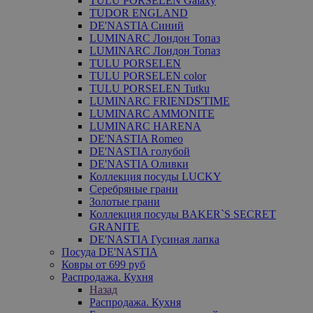
TULU PORSELEN Galaxy
TUDOR ENGLAND
DE'NASTIA Синий
LUMINARC Лондон Топаз
LUMINARC Лондон Топаз
TULU PORSELEN
TULU PORSELEN color
TULU PORSELEN Tutku
LUMINARC FRIENDS'TIME
LUMINARC AMMONITE
LUMINARC HARENA
DE'NASTIA Romeo
DE'NASTIA голубой
DE'NASTIA Оливки
Коллекция посуды LUCKY
Серебряные грани
Золотые грани
Коллекция посуды BAKER`S SECRET
GRANITE
DE'NASTIA Гусиная лапка
Посуда DE'NASTIA
Ковры от 699 руб
Распродажа. Кухня
Назад
Распродажа. Кухня