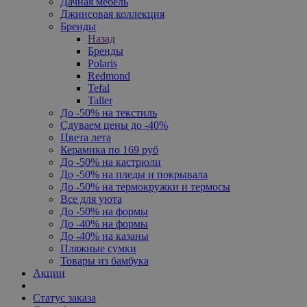
Дачная мебель
Джинсовая коллекция
Бренды
Назад
Бренды
Polaris
Redmond
Tefal
Taller
До -50% на текстиль
Сдуваем цены до -40%
Цвета лета
Керамика по 169 руб
До -50% на кастрюли
До -50% на пледы и покрывала
До -50% на термокружки и термосы
Все для уюта
До -50% на формы
До -40% на формы
До -40% на казаны
Пляжные сумки
Товары из бамбука
Акции
Статус заказа