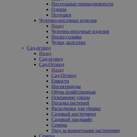
Постельные принадлежности
Одеяла
Подушки
Чулочно-носочные изделия
Назад
Чулочно-носочные изделия
Носки,гольфы
Чулки, колготки
Сад-огород
Назад
Сад-огород
Сад-Огород
Назад
Сад-Огород
Емкости
Инсектициды
Обувь хозяйственная
Освещение улицы
Посадка растений
Расходники для уборки
Садовый инструмент
Садовый ландшафт
Семена
Уход за комнатными растениями
Семена