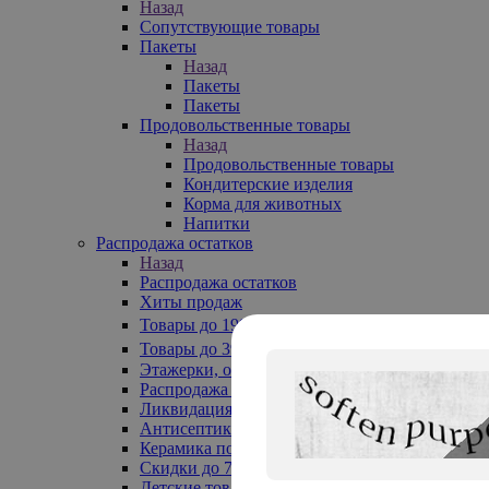
Назад
Сопутствующие товары
Пакеты
Назад
Пакеты
Пакеты
Продовольственные товары
Назад
Продовольственные товары
Кондитерские изделия
Корма для животных
Напитки
Распродажа остатков
Назад
Распродажа остатков
Хиты продаж
Товары до 199₽
Товары до 399₽
Этажерки, обувницы
Распродажа текстиля до -50%
Ликвидация до -70%
Антисептики
Керамика по 129 руб
Скидки до 70%
Детские товары