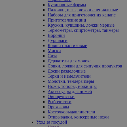
Кулинарные формы
Палочки, иглы, ложки специальные
Наборы для приготовления канапе
Приготовление яиц
Кружки, кувшины, ложки мерные
Термометры, спиртометры, таймеры
Воронки
Дуршлаги
Ковши пластиковые
Миски
Сита
Держатели для молока
Совки, ложки для сыпучих продуктов
Доски разделочные
Терки и измельчители
Молотки, тендерайзеры
Ножи, топоры, ножницы
Аксессуары для ножей
Овощечистки
Рыбочистки
Орехоколы
Косточковыдавливатели
Открывалки, консервные ножи
Уход за посудой