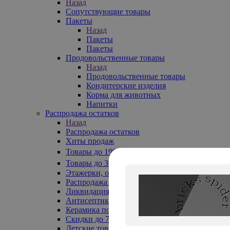
Назад
Сопутствующие товары
Пакеты
Назад
Пакеты
Пакеты
Продовольственные товары
Назад
Продовольственные товары
Кондитерские изделия
Корма для животных
Напитки
Распродажа остатков
Назад
Распродажа остатков
Хиты продаж
Товары до 199₽
Товары до 399₽
Этажерки, обувницы
Распродажа текстиля до -50%
Ликвидация до -70%
Антисептики
Керамика по 129 руб
Скидки до 70%
Детские товары