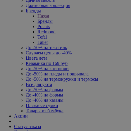
Дачная мебель
Джинсовая коллекция
Бренды
Назад
Бренды
Polaris
Redmond
Tefal
Taller
До -50% на текстиль
Сдуваем цены до -40%
Цвета лета
Керамика по 169 руб
До -50% на кастрюли
До -50% на пледы и покрывала
До -50% на термокружки и термосы
Все для уюта
До -50% на формы
До -40% на формы
До -40% на казаны
Пляжные сумки
Товары из бамбука
Акции
Статус заказа