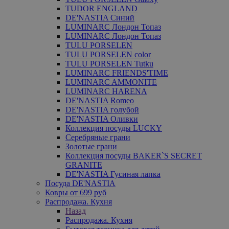
TUDOR ENGLAND
DE'NASTIA Синий
LUMINARC Лондон Топаз
LUMINARC Лондон Топаз
TULU PORSELEN
TULU PORSELEN color
TULU PORSELEN Tutku
LUMINARC FRIENDS'TIME
LUMINARC AMMONITE
LUMINARC HARENA
DE'NASTIA Romeo
DE'NASTIA голубой
DE'NASTIA Оливки
Коллекция посуды LUCKY
Серебряные грани
Золотые грани
Коллекция посуды BAKER`S SECRET
GRANITE
DE'NASTIA Гусиная лапка
Посуда DE'NASTIA
Ковры от 699 руб
Распродажа. Кухня
Назад
Распродажа. Кухня