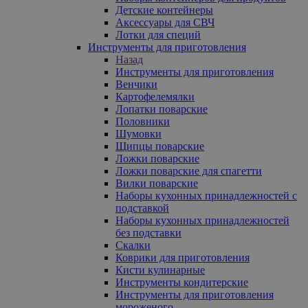
Детские контейнеры
Аксессуары для СВЧ
Лотки для специй
Инструменты для приготовления
Назад
Инструменты для приготовления
Венчики
Картофелемялки
Лопатки поварские
Половники
Шумовки
Щипцы поварские
Ложки поварские
Ложки поварские для спагетти
Вилки поварские
Наборы кухонных принадлежностей с
подставкой
Наборы кухонных принадлежностей
без подставки
Скалки
Коврики для приготовления
Кисти кулинарные
Инструменты кондитерские
Инструменты для приготовления
мороженого