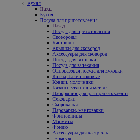
Кухня
Назад
Кухня
Посуда для приготовления
Назад
Посуда для приготовления
Сковороды
Кастрюли
Крышки для сковород
Аксессуары для сковород
Посуда для выпечки
Посуда для запекания
Одноразовая посуда для духовки
Котлы, баки столовые
Ковши, молочники
Казаны, утятницы металл
Наборы посуды для приготовления
Соковарки
Скороварки
Пароварки, мантоварки
Фритюрницы
Мармиты
Фондю
Аксессуары для кастрюль
Термосы