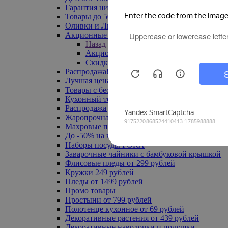
Гарантия низкой цены
Товары до 500 руб
Оливки и Лимоны
Акционные товары
Назад
Акционные товары
Скидка 20% по промокоду
Распродажа! Ульяновск до -70%
Лучшая цена
Товары с бесплатной доставкой
Кухонный текстиль
Распродажа до -50%
Жаропрочная посуда
Махровые полотенца
До -50% на ковры
Наборы посуды FORA
Заварочные чайники с бамбуковой крышкой
Флисовые пледы от 299 рублей
Кружки 249 рублей
Пледы от 1499 рублей
Промо товары
Простыни от 799 рублей
Полотенце кухонное от 69 рублей
Декоративные растения от 439 рублей
Декоративные наволочки и подушки