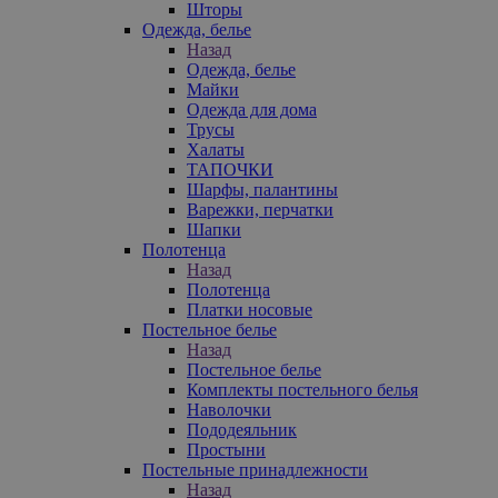
Шторы
Одежда, белье
Назад
Одежда, белье
Майки
Одежда для дома
Трусы
Халаты
ТАПОЧКИ
Шарфы, палантины
Варежки, перчатки
Шапки
Полотенца
Назад
Полотенца
Платки носовые
Постельное белье
Назад
Постельное белье
Комплекты постельного белья
Наволочки
Пододеяльник
Простыни
Постельные принадлежности
Назад