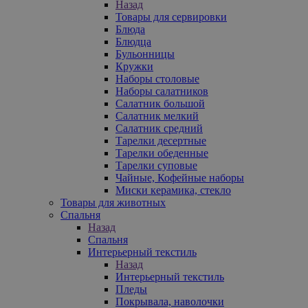
Назад
Товары для сервировки
Блюда
Блюдца
Бульонницы
Кружки
Наборы столовые
Наборы салатников
Салатник большой
Салатник мелкий
Салатник средний
Тарелки десертные
Тарелки обеденные
Тарелки суповые
Чайные, Кофейные наборы
Миски керамика, стекло
Товары для животных
Спальня
Назад
Спальня
Интерьерный текстиль
Назад
Интерьерный текстиль
Пледы
Покрывала, наволочки