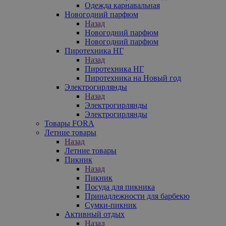
Одежда карнавальная
Новогодний парфюм
Назад
Новогодний парфюм
Новогодний парфюм
Пиротехника НГ
Назад
Пиротехника НГ
Пиротехника на Новый год
Электрогирлянды
Назад
Электрогирлянды
Электрогирлянды
Товары FORA
Летние товары
Назад
Летние товары
Пикник
Назад
Пикник
Посуда для пикника
Принадлежности для барбекю
Сумки-пикник
Активный отдых
Назад