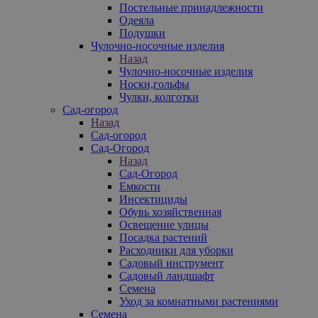
Постельные принадлежности
Одеяла
Подушки
Чулочно-носочные изделия
Назад
Чулочно-носочные изделия
Носки,гольфы
Чулки, колготки
Сад-огород
Назад
Сад-огород
Сад-Огород
Назад
Сад-Огород
Емкости
Инсектициды
Обувь хозяйственная
Освещение улицы
Посадка растений
Расходники для уборки
Садовый инструмент
Садовый ландшафт
Семена
Уход за комнатными растениями
Семена