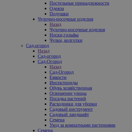
Постельные принадлежности
Одеяла
Подушки
Чулочно-носочные изделия
Назад
Чулочно-носочные изделия
Носки,гольфы
Чулки, колготки
Сад-огород
Назад
Сад-огород
Сад-Огород
Назад
Сад-Огород
Емкости
Инсектициды
Обувь хозяйственная
Освещение улицы
Посадка растений
Расходники для уборки
Садовый инструмент
Садовый ландшафт
Семена
Уход за комнатными растениями
Семена