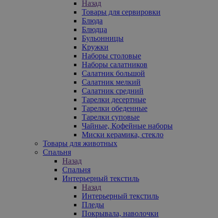
Назад
Товары для сервировки
Блюда
Блюдца
Бульонницы
Кружки
Наборы столовые
Наборы салатников
Салатник большой
Салатник мелкий
Салатник средний
Тарелки десертные
Тарелки обеденные
Тарелки суповые
Чайные, Кофейные наборы
Миски керамика, стекло
Товары для животных
Спальня
Назад
Спальня
Интерьерный текстиль
Назад
Интерьерный текстиль
Пледы
Покрывала, наволочки