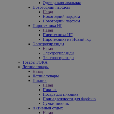
Одежда карнавальная
Новогодний парфюм
Назад
Новогодний парфюм
Новогодний парфюм
Пиротехника НГ
Назад
Пиротехника НГ
Пиротехника на Новый год
Электрогирлянды
Назад
Электрогирлянды
Электрогирлянды
Товары FORA
Летние товары
Назад
Летние товары
Пикник
Назад
Пикник
Посуда для пикника
Принадлежности для барбекю
Сумки-пикник
Активный отдых
Назад