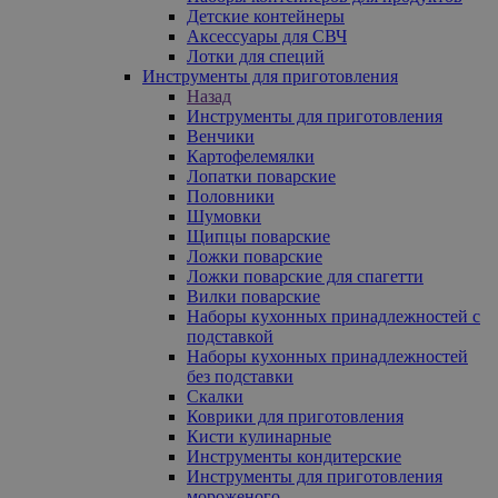
Детские контейнеры
Аксессуары для СВЧ
Лотки для специй
Инструменты для приготовления
Назад
Инструменты для приготовления
Венчики
Картофелемялки
Лопатки поварские
Половники
Шумовки
Щипцы поварские
Ложки поварские
Ложки поварские для спагетти
Вилки поварские
Наборы кухонных принадлежностей с
подставкой
Наборы кухонных принадлежностей
без подставки
Скалки
Коврики для приготовления
Кисти кулинарные
Инструменты кондитерские
Инструменты для приготовления
мороженого