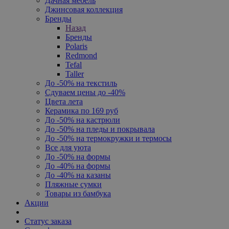
Дачная мебель
Джинсовая коллекция
Бренды
Назад
Бренды
Polaris
Redmond
Tefal
Taller
До -50% на текстиль
Сдуваем цены до -40%
Цвета лета
Керамика по 169 руб
До -50% на кастрюли
До -50% на пледы и покрывала
До -50% на термокружки и термосы
Все для уюта
До -50% на формы
До -40% на формы
До -40% на казаны
Пляжные сумки
Товары из бамбука
Акции
Статус заказа