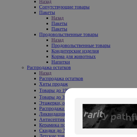
Назад
Сопутствующие товары
Пакеты
Назад
Пакеты
Пакеты
Продовольственные товары
Назад
Продовольственные товары
Кондитерские изделия
Корма для животных
Напитки
Распродажа остатков
Назад
Распродажа остатков
Хиты продаж
Товары до 199₽
Товары до 399₽
Этажерки, обувницы
Распродажа текстиля до -50%
Ликвидация до -70%
Антисептики
Керамика по 129 руб
Скидки до 70%
Детские товары