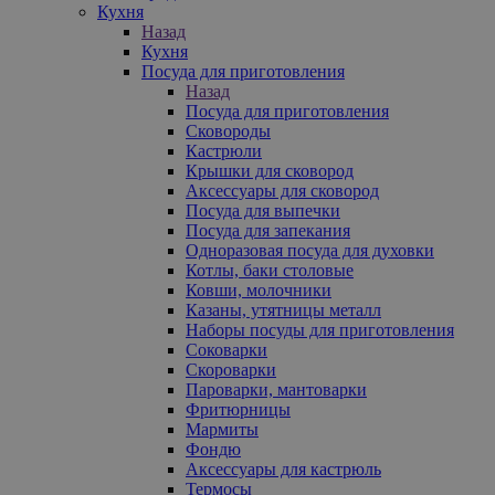
Кухня
Назад
Кухня
Посуда для приготовления
Назад
Посуда для приготовления
Сковороды
Кастрюли
Крышки для сковород
Аксессуары для сковород
Посуда для выпечки
Посуда для запекания
Одноразовая посуда для духовки
Котлы, баки столовые
Ковши, молочники
Казаны, утятницы металл
Наборы посуды для приготовления
Соковарки
Скороварки
Пароварки, мантоварки
Фритюрницы
Мармиты
Фондю
Аксессуары для кастрюль
Термосы