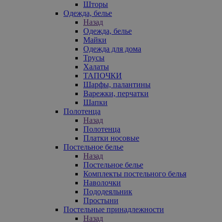
Шторы
Одежда, белье
Назад
Одежда, белье
Майки
Одежда для дома
Трусы
Халаты
ТАПОЧКИ
Шарфы, палантины
Варежки, перчатки
Шапки
Полотенца
Назад
Полотенца
Платки носовые
Постельное белье
Назад
Постельное белье
Комплекты постельного белья
Наволочки
Пододеяльник
Простыни
Постельные принадлежности
Назад