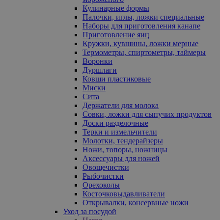
Кулинарные формы
Палочки, иглы, ложки специальные
Наборы для приготовления канапе
Приготовление яиц
Кружки, кувшины, ложки мерные
Термометры, спиртометры, таймеры
Воронки
Дуршлаги
Ковши пластиковые
Миски
Сита
Держатели для молока
Совки, ложки для сыпучих продуктов
Доски разделочные
Терки и измельчители
Молотки, тендерайзеры
Ножи, топоры, ножницы
Аксессуары для ножей
Овощечистки
Рыбочистки
Орехоколы
Косточковыдавливатели
Открывалки, консервные ножи
Уход за посудой