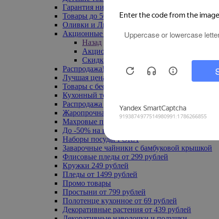
Гарантия низкой цены
Товары до 500 руб
Оливки и Лимоны
Акционные товары
Назад
Акционные товары
Скидка 20% по промокоду
Распродажа! Ульяновск до -70%
Лучшая цена
Товары с бесплатной доставкой
Кухонный текстиль
Распродажа до -50%
Жаропрочная посуда
Махровые полотенца
До -50% на ковры
Наборы посуды FORA
Заварочные чайники с бамбуковой крышкой
Флисовые пледы от 299 рублей
Кружки 249 рублей
Пледы от 1499 рублей
Промо товары
Простыни от 799 рублей
Полотенце кухонное от 69 рублей
Декоративные растения от 439 рублей
Декоративные наволочки и подушки