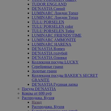
TUDOR ENGLAND
DE'NASTIA Синий
LUMINARC Лондон Топаз
LUMINARC Лондон Топаз
TULU PORSELEN
TULU PORSELEN color
TULU PORSELEN Tutku
LUMINARC FRIENDS'TIME
LUMINARC AMMONITE
LUMINARC HARENA
DE'NASTIA Romeo
DE'NASTIA голубой
DE'NASTIA Оливки
Коллекция посуды LUCKY
Серебряные грани
Золотые грани
Коллекция посуды BAKER`S SECRET
GRANITE
DE'NASTIA Гусиная лапка
Посуда DE'NASTIA
Ковры от 699 руб
Распродажа. Кухня
Назад
Распродажа. Кухня