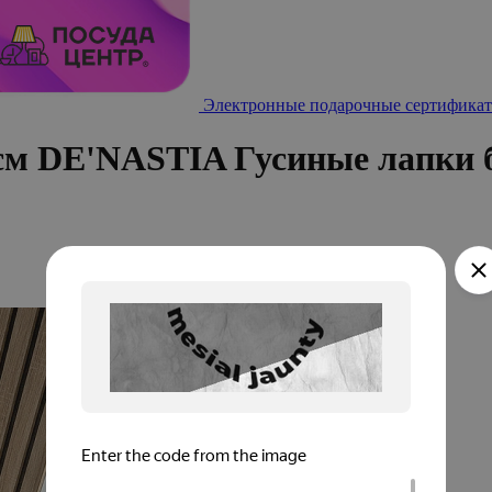
Электронные подарочные сертификат
см DE'NASTIA Гусиные лапки 