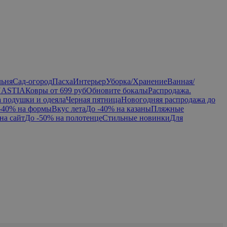
льня
Сад-огород
Пасха
Интерьер
Уборка/Хранение
Ванная/
NASTIA
Ковры от 699 руб
Обновите бокалы
Распродажа.
а подушки и одеяла
Черная пятница
Новогодняя распродажа до
-40% на формы
Вкус лета
До -40% на казаны
Пляжные
на сайт
До -50% на полотенце
Стильные новинки
Для