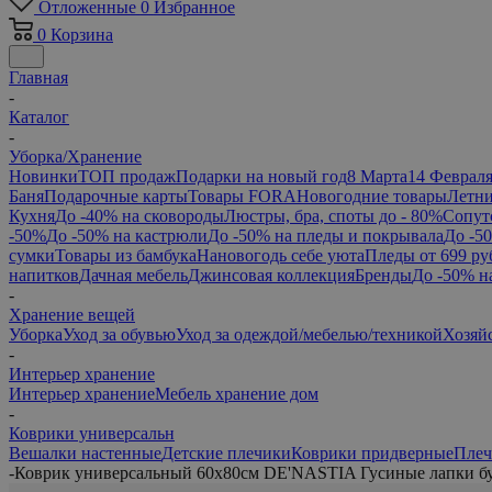
Отложенные
0
Избранное
0
Корзина
Главная
-
Каталог
-
Уборка/Хранение
Новинки
ТОП продаж
Подарки на новый год
8 Марта
14 Феврал
Баня
Подарочные карты
Товары FORA
Новогодние товары
Летни
Кухня
До -40% на сковороды
Люстры, бра, споты до - 80%
Сопут
-50%
До -50% на кастрюли
До -50% на пледы и покрывала
До -5
сумки
Товары из бамбука
Нановогодь себе уюта
Пледы от 699 ру
напитков
Дачная мебель
Джинсовая коллекция
Бренды
До -50% н
-
Хранение вещей
Уборка
Уход за обувью
Уход за одеждой/мебелью/техникой
Хозяй
-
Интерьер хранение
Интерьер хранение
Мебель хранение дом
-
Коврики универсальн
Вешалки настенные
Детские плечики
Коврики придверные
Плеч
-
Коврик универсальный 60x80см DE'NASTIA Гусиные лапки б