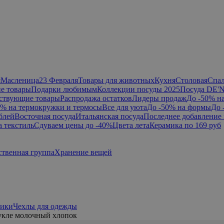
я
Масленица
23 Февраля
Товары для животных
Кухня
Столовая
Спа
е товары
Подарки любимым
Коллекции посуды 2025
Посуда DE'
ствующие товары
Распродажа остатков
Лидеры продаж
До -50% н
0% на термокружки и термосы
Все для уюта
До -50% на формы
До 
блей
Восточная посуда
Итальянская посуда
Последнее добавление 
а текстиль
Сдуваем цены до -40%
Цвета лета
Керамика по 169 руб
ственная группа
Хранение вещей
ики
Чехлы для одежды
укле молочный хлопок