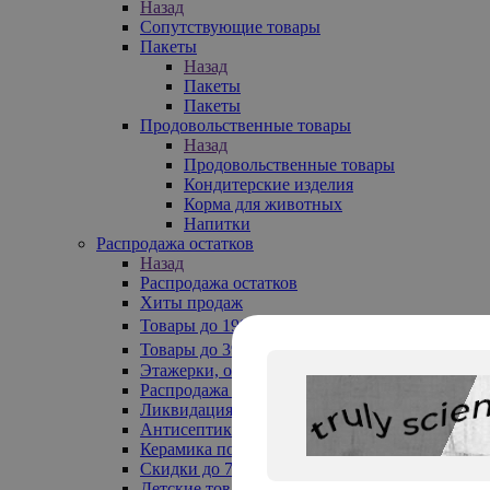
Назад
Сопутствующие товары
Пакеты
Назад
Пакеты
Пакеты
Продовольственные товары
Назад
Продовольственные товары
Кондитерские изделия
Корма для животных
Напитки
Распродажа остатков
Назад
Распродажа остатков
Хиты продаж
Товары до 199₽
Товары до 399₽
Этажерки, обувницы
Распродажа текстиля до -50%
Ликвидация до -70%
Антисептики
Керамика по 129 руб
Скидки до 70%
Детские товары