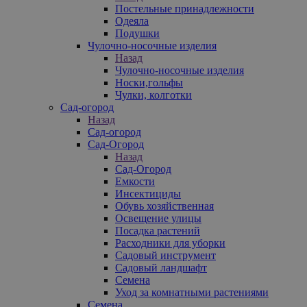
Постельные принадлежности
Одеяла
Подушки
Чулочно-носочные изделия
Назад
Чулочно-носочные изделия
Носки,гольфы
Чулки, колготки
Сад-огород
Назад
Сад-огород
Сад-Огород
Назад
Сад-Огород
Емкости
Инсектициды
Обувь хозяйственная
Освещение улицы
Посадка растений
Расходники для уборки
Садовый инструмент
Садовый ландшафт
Семена
Уход за комнатными растениями
Семена