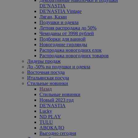
Декоративные наволочки и подушки
DE'NASTIA
DE'NASTIA Vintage
Ляган, Казан
Подушки и одеяла
Летняя распродажа до 50%
Чемоданы от 3998 рублей
Подборки для ванной
Новогодние гирлянды
Распродажа новогодних елок
Распродажа новогодних товаров
Лидеры продаж
До -50% на подушки и одеяла
Восточная посуда
Итальянская посуда
Стильные новинки
Назад
Стильные новинки
Новый 2023 год
DE'NASTIA
Lucky
ND PLAY
TULU
АВОКАДО
Выгодно сегодня