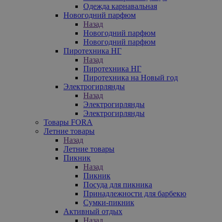
Одежда карнавальная
Новогодний парфюм
Назад
Новогодний парфюм
Новогодний парфюм
Пиротехника НГ
Назад
Пиротехника НГ
Пиротехника на Новый год
Электрогирлянды
Назад
Электрогирлянды
Электрогирлянды
Товары FORA
Летние товары
Назад
Летние товары
Пикник
Назад
Пикник
Посуда для пикника
Принадлежности для барбекю
Сумки-пикник
Активный отдых
Назад