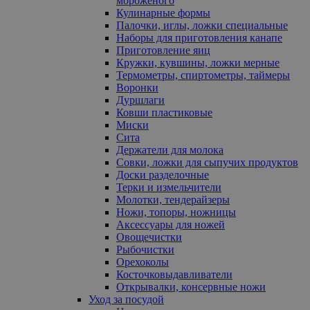
мороженого
Кулинарные формы
Палочки, иглы, ложки специальные
Наборы для приготовления канапе
Приготовление яиц
Кружки, кувшины, ложки мерные
Термометры, спиртометры, таймеры
Воронки
Дуршлаги
Ковши пластиковые
Миски
Сита
Держатели для молока
Совки, ложки для сыпучих продуктов
Доски разделочные
Терки и измельчители
Молотки, тендерайзеры
Ножи, топоры, ножницы
Аксессуары для ножей
Овощечистки
Рыбочистки
Орехоколы
Косточковыдавливатели
Открывалки, консервные ножи
Уход за посудой