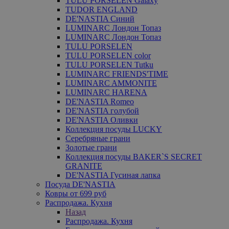
TULU PORSELEN Galaxy
TUDOR ENGLAND
DE'NASTIA Синий
LUMINARC Лондон Топаз
LUMINARC Лондон Топаз
TULU PORSELEN
TULU PORSELEN color
TULU PORSELEN Tutku
LUMINARC FRIENDS'TIME
LUMINARC AMMONITE
LUMINARC HARENA
DE'NASTIA Romeo
DE'NASTIA голубой
DE'NASTIA Оливки
Коллекция посуды LUCKY
Серебряные грани
Золотые грани
Коллекция посуды BAKER`S SECRET
GRANITE
DE'NASTIA Гусиная лапка
Посуда DE'NASTIA
Ковры от 699 руб
Распродажа. Кухня
Назад
Распродажа. Кухня