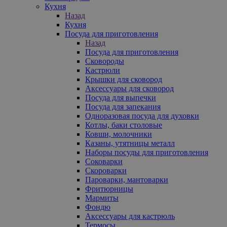
Кухня
Назад
Кухня
Посуда для приготовления
Назад
Посуда для приготовления
Сковороды
Кастрюли
Крышки для сковород
Аксессуары для сковород
Посуда для выпечки
Посуда для запекания
Одноразовая посуда для духовки
Котлы, баки столовые
Ковши, молочники
Казаны, утятницы металл
Наборы посуды для приготовления
Соковарки
Скороварки
Пароварки, мантоварки
Фритюрницы
Мармиты
Фондю
Аксессуары для кастрюль
Термосы