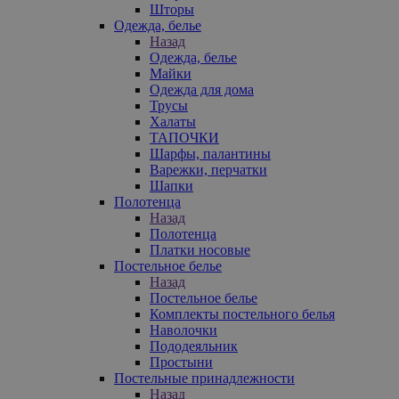
Шторы
Одежда, белье
Назад
Одежда, белье
Майки
Одежда для дома
Трусы
Халаты
ТАПОЧКИ
Шарфы, палантины
Варежки, перчатки
Шапки
Полотенца
Назад
Полотенца
Платки носовые
Постельное белье
Назад
Постельное белье
Комплекты постельного белья
Наволочки
Пододеяльник
Простыни
Постельные принадлежности
Назад