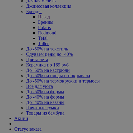
Дачная мебель
Джинсовая коллекция
Бренды
Назад
Бренды
Polaris
Redmond
Tefal
Taller
До -50% на текстиль
Сдуваем цены до -40%
Цвета лета
Керамика по 169 руб
До -50% на кастрюли
До -50% на пледы и покрывала
До -50% на термокружки и термосы
Все для уюта
До -50% на формы
До -40% на формы
До -40% на казаны
Пляжные сумки
Товары из бамбука
Акции
Статус заказа