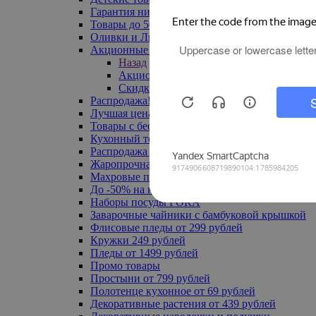
Гарантия низкой цены
Товары до 500 руб
Оливки и Лимоны
Акционные товары
Назад
Акционные товары
Скидка 20% по промокоду
Распродажа! Ульяновск до -70%
Лучшая цена
Товары с бесплатной доставкой
Кухонный текстиль
Распродажа до -50%
Жаропрочная посуда
Махровые полотенца
До -50% на ковры
Наборы посуды FORA
Заварочные чайники с бамбуковой крышкой
Флисовые пледы от 299 рублей
Кружки 249 рублей
Пледы от 1499 рублей
Промо товары
Простыни от 799 рублей
Полотенце кухонное от 69 рублей
Декоративные растения от 439 рублей