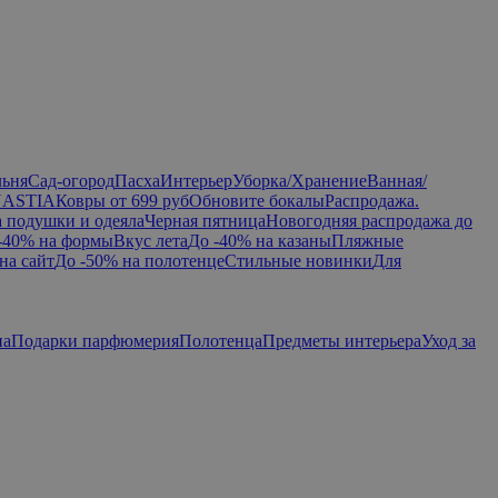
льня
Сад-огород
Пасха
Интерьер
Уборка/Хранение
Ванная/
NASTIA
Ковры от 699 руб
Обновите бокалы
Распродажа.
а подушки и одеяла
Черная пятница
Новогодняя распродажа до
-40% на формы
Вкус лета
До -40% на казаны
Пляжные
на сайт
До -50% на полотенце
Стильные новинки
Для
па
Подарки парфюмерия
Полотенца
Предметы интерьера
Уход за