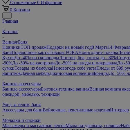
Отложенные
0
Избранное
0
Корзина
Главная
-
Каталог
-
Ванная/Баня
Новинки
ТОП продаж
Подарки на новый год
8 Марта
14 Феврал
Баня
Подарочные карты
Товары FORA
Новогодние товары
Летни
Кухня
До -40% на сковороды
Люстры, бра, споты до - 80%
Сопут
-50%
До -50% на кастрюли
До -50% на пледы и покрывала
До -5
сумки
Товары из бамбука
Нановогодь себе уюта
Пледы от 699 ру
напитков
Дачная мебель
Джинсовая коллекция
Бренды
До -50% н
-
Банные аксессуары
Банные аксессуары
Бытовая техника ванная
Ванная комната акс
одеждой, мебелью, техникой
-
Уход за телом, баня
Аксесуары для бани
Войлочные, текстильные изделия
Интерьер 
-
Мочалки и спонжи
Массажеры и массажные ленты
Мыла натуральны, соляные
Набо