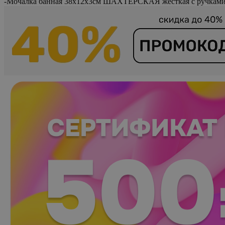
-
Мочалка банная 38х12х3см ШАХТЕРСКАЯ жесткая с ручками