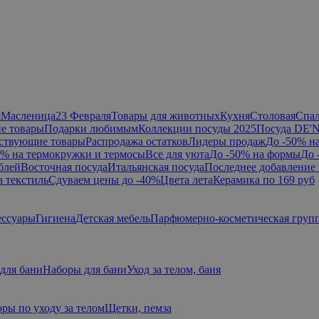
я
Масленица
23 Февраля
Товары для животных
Кухня
Столовая
Спа
е товары
Подарки любимым
Коллекции посуды 2025
Посуда DE'
ствующие товары
Распродажа остатков
Лидеры продаж
До -50% н
0% на термокружки и термосы
Все для уюта
До -50% на формы
До 
блей
Восточная посуда
Итальянская посуда
Последнее добавление 
а текстиль
Сдуваем цены до -40%
Цвета лета
Керамика по 169 руб
ессуары
Гигиена
Детская мебель
Парфюмерно-косметическая груп
для бани
Наборы для бани
Уход за телом, баня
ры по уходу за телом
Щетки, пемза