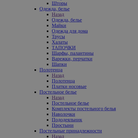
Шторы
Одежда, белье
Назад
Одежда, белье
Майки
Одежда для дома
Трусы
Халаты
ТАПОЧКИ
Шарфы, палантины
Варежки, перчатки
Шапки
Полотенца
Назад
Полотенца
Платки носовые
Постельное белье
Назад
Постельное белье
Комплекты постельного белья
Наволочки
Пододеяльник
Простыни
Постельные принадлежности
Назад