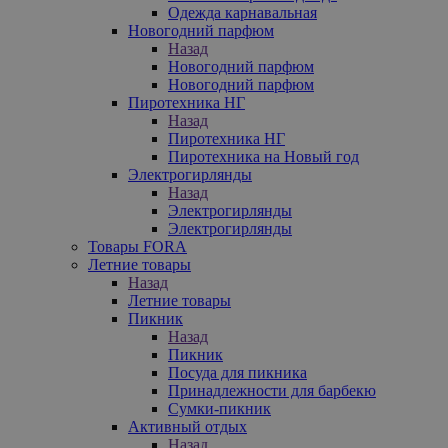
Одежда карнавальная
Новогодний парфюм
Назад
Новогодний парфюм
Новогодний парфюм
Пиротехника НГ
Назад
Пиротехника НГ
Пиротехника на Новый год
Электрогирлянды
Назад
Электрогирлянды
Электрогирлянды
Товары FORA
Летние товары
Назад
Летние товары
Пикник
Назад
Пикник
Посуда для пикника
Принадлежности для барбекю
Сумки-пикник
Активный отдых
Назад