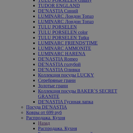
TULU PORSELEN Galaxy
TUDOR ENGLAND
DE'NASTIA Синий
LUMINARC Лондон Топаз
LUMINARC Лондон Топаз
TULU PORSELEN
TULU PORSELEN color
TULU PORSELEN Tutku
LUMINARC FRIENDS'TIME
LUMINARC AMMONITE
LUMINARC HARENA
DE'NASTIA Romeo
DE'NASTIA голубой
DE'NASTIA Оливки
Коллекция посуды LUCKY
Серебряные грани
Золотые грани
Коллекция посуды BAKER`S SECRET
GRANITE
DE'NASTIA Гусиная лапка
Посуда DE'NASTIA
Ковры от 699 руб
Распродажа. Кухня
Назад
Распродажа. Кухня