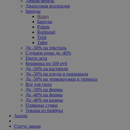
Дачная мебель
Джинсовая коллекция
Бренды
Назад
Бренды
Polaris
Redmond
Tefal
Taller
До -50% на текстиль
Сдуваем цены до -40%
Цвета лета
Керамика по 169 руб
До -50% на кастрюли
До -50% на пледы и покрывала
До -50% на термокружки и термосы
Все для уюта
До -50% на формы
До -40% на формы
До -40% на казаны
Пляжные сумки
Товары из бамбука
Акции
Статус заказа