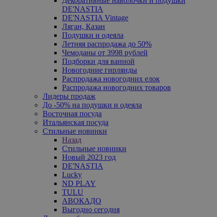
Декоративные наволочки и подушки
DE'NASTIA
DE'NASTIA Vintage
Ляган, Казан
Подушки и одеяла
Летняя распродажа до 50%
Чемоданы от 3998 рублей
Подборки для ванной
Новогодние гирлянды
Распродажа новогодних елок
Распродажа новогодних товаров
Лидеры продаж
До -50% на подушки и одеяла
Восточная посуда
Итальянская посуда
Стильные новинки
Назад
Стильные новинки
Новый 2023 год
DE'NASTIA
Lucky
ND PLAY
TULU
АВОКАДО
Выгодно сегодня