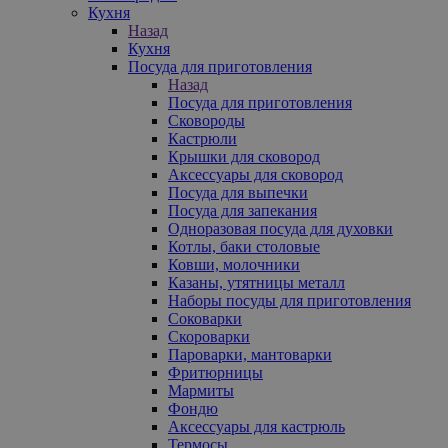
Кухня
Назад
Кухня
Посуда для приготовления
Назад
Посуда для приготовления
Сковороды
Кастрюли
Крышки для сковород
Аксессуары для сковород
Посуда для выпечки
Посуда для запекания
Одноразовая посуда для духовки
Котлы, баки столовые
Ковши, молочники
Казаны, утятницы металл
Наборы посуды для приготовления
Соковарки
Скороварки
Пароварки, мантоварки
Фритюрницы
Мармиты
Фондю
Аксессуары для кастрюль
Термосы