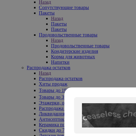
Назад
Сопутствующие товары
Пакеты
Назад
Пакеты
Пакеты
Продовольственные товары
Назад
Продовольственные товары
Кондитерские изделия
Корма для животных
Напитки
Распродажа остатков
Назад
Распродажа остатков
Хиты продаж
Товары до 199₽
Товары до 399₽
Этажерки, обувницы
Распродажа текстиля до -50%
Ликвидация до -70%
Антисептики
Керамика по 129 руб
Скидки до 70%
Детские товары