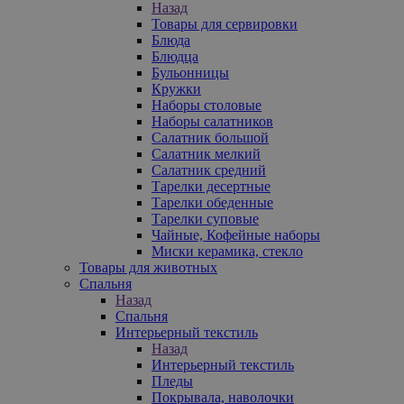
Назад
Товары для сервировки
Блюда
Блюдца
Бульонницы
Кружки
Наборы столовые
Наборы салатников
Салатник большой
Салатник мелкий
Салатник средний
Тарелки десертные
Тарелки обеденные
Тарелки суповые
Чайные, Кофейные наборы
Миски керамика, стекло
Товары для животных
Спальня
Назад
Спальня
Интерьерный текстиль
Назад
Интерьерный текстиль
Пледы
Покрывала, наволочки