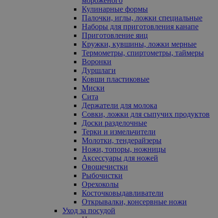
мороженого
Кулинарные формы
Палочки, иглы, ложки специальные
Наборы для приготовления канапе
Приготовление яиц
Кружки, кувшины, ложки мерные
Термометры, спиртометры, таймеры
Воронки
Дуршлаги
Ковши пластиковые
Миски
Сита
Держатели для молока
Совки, ложки для сыпучих продуктов
Доски разделочные
Терки и измельчители
Молотки, тендерайзеры
Ножи, топоры, ножницы
Аксессуары для ножей
Овощечистки
Рыбочистки
Орехоколы
Косточковыдавливатели
Открывалки, консервные ножи
Уход за посудой