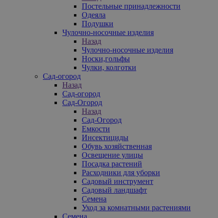
Постельные принадлежности
Одеяла
Подушки
Чулочно-носочные изделия
Назад
Чулочно-носочные изделия
Носки,гольфы
Чулки, колготки
Сад-огород
Назад
Сад-огород
Сад-Огород
Назад
Сад-Огород
Емкости
Инсектициды
Обувь хозяйственная
Освещение улицы
Посадка растений
Расходники для уборки
Садовый инструмент
Садовый ландшафт
Семена
Уход за комнатными растениями
Семена