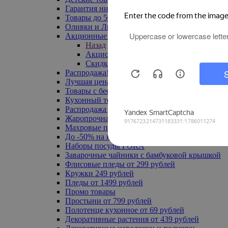
Гарантия низкой цены
Товары до 500 руб
Оливки и Лимоны
Акционные товары
Назад
Акционные товары
Скидка 20% по промокоду
Распродажа! Ульяновск до -70%
Лучшая цена
Товары с бесплатной доставкой
Кухонный текстиль
Распродажа до -50%
Жаропрочная посуда
Махровые полотенца
До -50% на ковры
Наборы посуды FORA
Заварочные чайники с бамбуковой крышкой
Флисовые пледы от 299 рублей
Кружки 249 рублей
Пледы от 1499 рублей
Промо товары
Простыни от 799 рублей
Полотенце кухонное от 69 рублей
Декоративные растения от 439 рублей