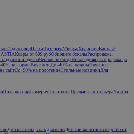
льня
Сад-огород
Пасха
Интерьер
Уборка/Хранение
Ванная/
NASTIA
Ковры от 699 руб
Обновите бокалы
Распродажа.
а подушки и одеяла
Черная пятница
Новогодняя распродажа до
-40% на формы
Вкус лета
До -40% на казаны
Пляжные
на сайт
До -50% на полотенце
Стильные новинки
Для
па
Подарки парфюмерия
Полотенца
Предметы интерьера
Уход за
мыло
Детская пена, соль для ванн
Детское защитное средство от