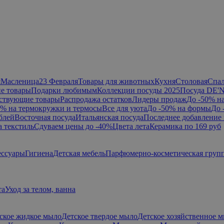
я
Масленица
23 Февраля
Товары для животных
Кухня
Столовая
Спа
е товары
Подарки любимым
Коллекции посуды 2025
Посуда DE'
ствующие товары
Распродажа остатков
Лидеры продаж
До -50% н
0% на термокружки и термосы
Все для уюта
До -50% на формы
До 
блей
Восточная посуда
Итальянская посуда
Последнее добавление 
а текстиль
Сдуваем цены до -40%
Цвета лета
Керамика по 169 руб
ессуары
Гигиена
Детская мебель
Парфюмерно-косметическая груп
та
Уход за телом, ванна
ское жидкое мыло
Детское твердое мыло
Детское хозяйственное 