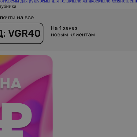
ног
Кремы для рук
Кремы для тела
Мыло жидкое
Мыло хозяйственн
лубника