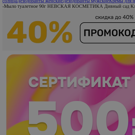
солнца
Дезодоранты женские
Дезодоранты мужские
Кремы для 
-
Мыло туалетное 90г НЕВСКАЯ КОСМЕТИКА Дивный сад К