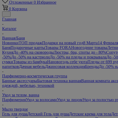
Отложенные
0
Избранное
0
Корзина
Главная
-
Каталог
-
Ванная/Баня
Новинки
ТОП продаж
Подарки на новый год
8 Марта
14 Феврал
Баня
Подарочные карты
Товары FORA
Новогодние товары
Летни
Кухня
До -40% на сковороды
Люстры, бра, споты до - 80%
Сопут
-50%
До -50% на кастрюли
До -50% на пледы и покрывала
До -5
сумки
Товары из бамбука
Нановогодь себе уюта
Пледы от 699 ру
напитков
Дачная мебель
Джинсовая коллекция
Бренды
До -50% н
-
Парфюмерно-косметическая группа
Банные аксессуары
Бытовая техника ванная
Ванная комната акс
одеждой, мебелью, техникой
-
Уход за телом, ванна
Парфюмерия
Уход за волосами
Уход за лицом
Уход за полостью р
-
Мыло твердое
Гель для душа
Детский Гель для душа
Детские крема для тела
Дет