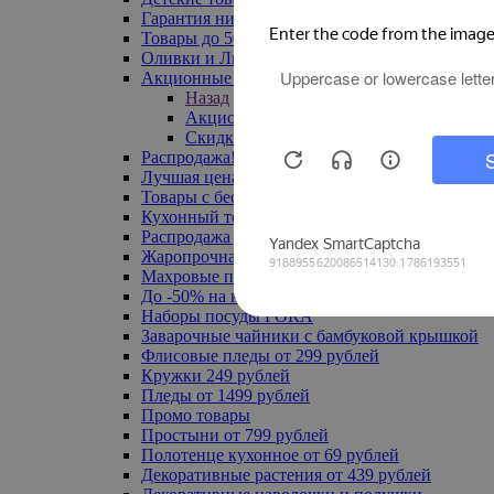
Гарантия низкой цены
Товары до 500 руб
Оливки и Лимоны
Акционные товары
Назад
Акционные товары
Скидка 20% по промокоду
Распродажа! Ульяновск до -70%
Лучшая цена
Товары с бесплатной доставкой
Кухонный текстиль
Распродажа до -50%
Жаропрочная посуда
Махровые полотенца
До -50% на ковры
Наборы посуды FORA
Заварочные чайники с бамбуковой крышкой
Флисовые пледы от 299 рублей
Кружки 249 рублей
Пледы от 1499 рублей
Промо товары
Простыни от 799 рублей
Полотенце кухонное от 69 рублей
Декоративные растения от 439 рублей