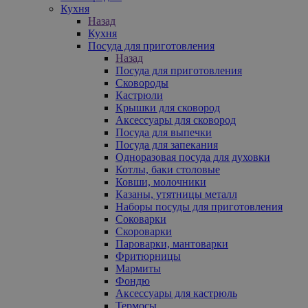
Кухня
Назад
Кухня
Посуда для приготовления
Назад
Посуда для приготовления
Сковороды
Кастрюли
Крышки для сковород
Аксессуары для сковород
Посуда для выпечки
Посуда для запекания
Одноразовая посуда для духовки
Котлы, баки столовые
Ковши, молочники
Казаны, утятницы металл
Наборы посуды для приготовления
Соковарки
Скороварки
Пароварки, мантоварки
Фритюрницы
Мармиты
Фондю
Аксессуары для кастрюль
Термосы