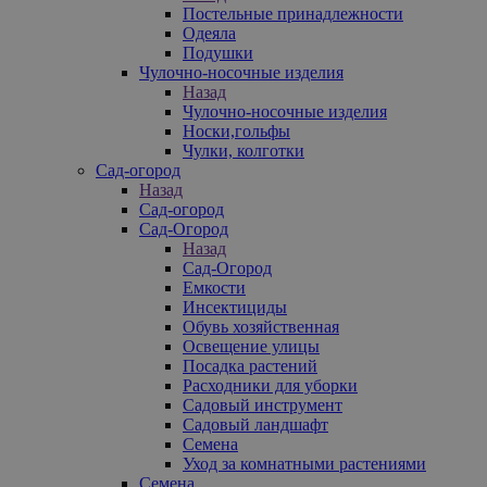
Постельные принадлежности
Одеяла
Подушки
Чулочно-носочные изделия
Назад
Чулочно-носочные изделия
Носки,гольфы
Чулки, колготки
Сад-огород
Назад
Сад-огород
Сад-Огород
Назад
Сад-Огород
Емкости
Инсектициды
Обувь хозяйственная
Освещение улицы
Посадка растений
Расходники для уборки
Садовый инструмент
Садовый ландшафт
Семена
Уход за комнатными растениями
Семена