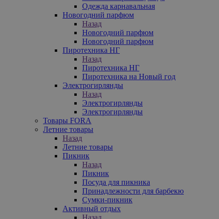
Одежда карнавальная
Новогодний парфюм
Назад
Новогодний парфюм
Новогодний парфюм
Пиротехника НГ
Назад
Пиротехника НГ
Пиротехника на Новый год
Электрогирлянды
Назад
Электрогирлянды
Электрогирлянды
Товары FORA
Летние товары
Назад
Летние товары
Пикник
Назад
Пикник
Посуда для пикника
Принадлежности для барбекю
Сумки-пикник
Активный отдых
Назад