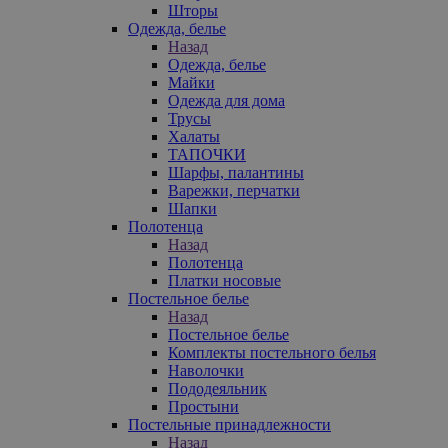
Шторы
Одежда, белье
Назад
Одежда, белье
Майки
Одежда для дома
Трусы
Халаты
ТАПОЧКИ
Шарфы, палантины
Варежки, перчатки
Шапки
Полотенца
Назад
Полотенца
Платки носовые
Постельное белье
Назад
Постельное белье
Комплекты постельного белья
Наволочки
Пододеяльник
Простыни
Постельные принадлежности
Назад