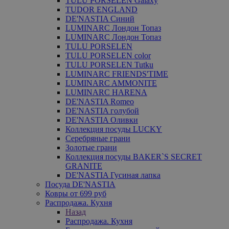
TULU PORSELEN Galaxy
TUDOR ENGLAND
DE'NASTIA Синий
LUMINARC Лондон Топаз
LUMINARC Лондон Топаз
TULU PORSELEN
TULU PORSELEN color
TULU PORSELEN Tutku
LUMINARC FRIENDS'TIME
LUMINARC AMMONITE
LUMINARC HARENA
DE'NASTIA Romeo
DE'NASTIA голубой
DE'NASTIA Оливки
Коллекция посуды LUCKY
Серебряные грани
Золотые грани
Коллекция посуды BAKER`S SECRET
GRANITE
DE'NASTIA Гусиная лапка
Посуда DE'NASTIA
Ковры от 699 руб
Распродажа. Кухня
Назад
Распродажа. Кухня