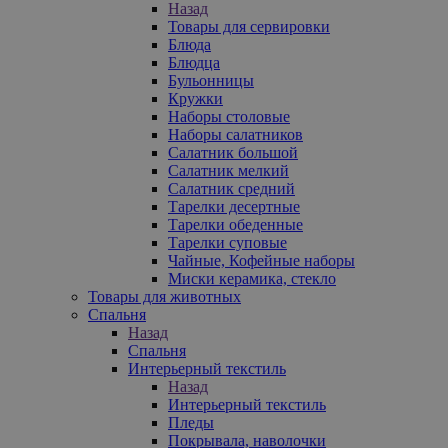
Назад
Товары для сервировки
Блюда
Блюдца
Бульонницы
Кружки
Наборы столовые
Наборы салатников
Салатник большой
Салатник мелкий
Салатник средний
Тарелки десертные
Тарелки обеденные
Тарелки суповые
Чайные, Кофейные наборы
Миски керамика, стекло
Товары для животных
Спальня
Назад
Спальня
Интерьерный текстиль
Назад
Интерьерный текстиль
Пледы
Покрывала, наволочки