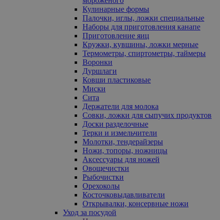
мороженого
Кулинарные формы
Палочки, иглы, ложки специальные
Наборы для приготовления канапе
Приготовление яиц
Кружки, кувшины, ложки мерные
Термометры, спиртометры, таймеры
Воронки
Дуршлаги
Ковши пластиковые
Миски
Сита
Держатели для молока
Совки, ложки для сыпучих продуктов
Доски разделочные
Терки и измельчители
Молотки, тендерайзеры
Ножи, топоры, ножницы
Аксессуары для ножей
Овощечистки
Рыбочистки
Орехоколы
Косточковыдавливатели
Открывалки, консервные ножи
Уход за посудой