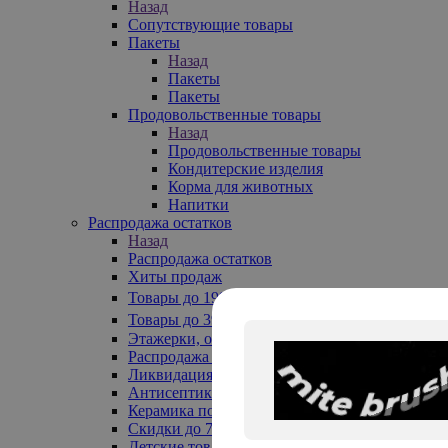
Назад
Сопутствующие товары
Пакеты
Назад
Пакеты
Пакеты
Продовольственные товары
Назад
Продовольственные товары
Кондитерские изделия
Корма для животных
Напитки
Распродажа остатков
Назад
Распродажа остатков
Хиты продаж
Товары до 199₽
Товары до 399₽
Этажерки, обувницы
Распродажа текстиля до -50%
Ликвидация до -70%
Антисептики
Керамика по 129 руб
Скидки до 70%
Детские товары