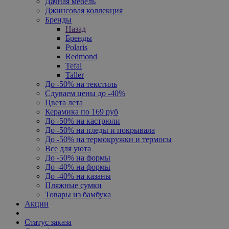
Дачная мебель
Джинсовая коллекция
Бренды
Назад
Бренды
Polaris
Redmond
Tefal
Taller
До -50% на текстиль
Сдуваем цены до -40%
Цвета лета
Керамика по 169 руб
До -50% на кастрюли
До -50% на пледы и покрывала
До -50% на термокружки и термосы
Все для уюта
До -50% на формы
До -40% на формы
До -40% на казаны
Пляжные сумки
Товары из бамбука
Акции
Статус заказа