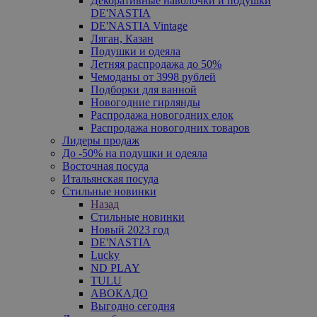
Декоративные наволочки и подушки
DE'NASTIA
DE'NASTIA Vintage
Ляган, Казан
Подушки и одеяла
Летняя распродажа до 50%
Чемоданы от 3998 рублей
Подборки для ванной
Новогодние гирлянды
Распродажа новогодних елок
Распродажа новогодних товаров
Лидеры продаж
До -50% на подушки и одеяла
Восточная посуда
Итальянская посуда
Стильные новинки
Назад
Стильные новинки
Новый 2023 год
DE'NASTIA
Lucky
ND PLAY
TULU
АВОКАДО
Выгодно сегодня