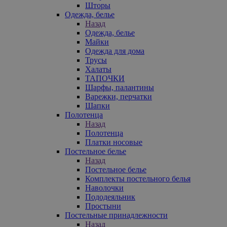
Шторы
Одежда, белье
Назад
Одежда, белье
Майки
Одежда для дома
Трусы
Халаты
ТАПОЧКИ
Шарфы, палантины
Варежки, перчатки
Шапки
Полотенца
Назад
Полотенца
Платки носовые
Постельное белье
Назад
Постельное белье
Комплекты постельного белья
Наволочки
Пододеяльник
Простыни
Постельные принадлежности
Назад