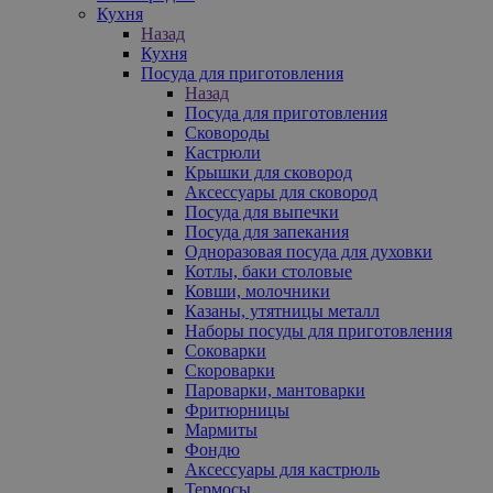
Кухня
Назад
Кухня
Посуда для приготовления
Назад
Посуда для приготовления
Сковороды
Кастрюли
Крышки для сковород
Аксессуары для сковород
Посуда для выпечки
Посуда для запекания
Одноразовая посуда для духовки
Котлы, баки столовые
Ковши, молочники
Казаны, утятницы металл
Наборы посуды для приготовления
Соковарки
Скороварки
Пароварки, мантоварки
Фритюрницы
Мармиты
Фондю
Аксессуары для кастрюль
Термосы