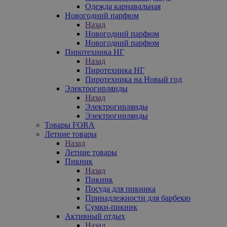
Одежда карнавальная
Новогодний парфюм
Назад
Новогодний парфюм
Новогодний парфюм
Пиротехника НГ
Назад
Пиротехника НГ
Пиротехника на Новый год
Электрогирлянды
Назад
Электрогирлянды
Электрогирлянды
Товары FORA
Летние товары
Назад
Летние товары
Пикник
Назад
Пикник
Посуда для пикника
Принадлежности для барбекю
Сумки-пикник
Активный отдых
Назад