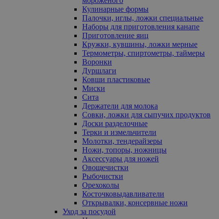
мороженого
Кулинарные формы
Палочки, иглы, ложки специальные
Наборы для приготовления канапе
Приготовление яиц
Кружки, кувшины, ложки мерные
Термометры, спиртометры, таймеры
Воронки
Дуршлаги
Ковши пластиковые
Миски
Сита
Держатели для молока
Совки, ложки для сыпучих продуктов
Доски разделочные
Терки и измельчители
Молотки, тендерайзеры
Ножи, топоры, ножницы
Аксессуары для ножей
Овощечистки
Рыбочистки
Орехоколы
Косточковыдавливатели
Открывалки, консервные ножи
Уход за посудой