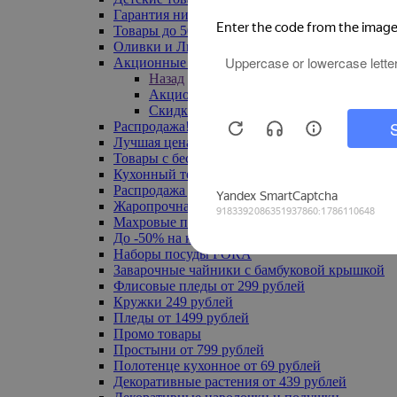
Гарантия низкой цены
Товары до 500 руб
Оливки и Лимоны
Акционные товары
Назад
Акционные товары
Скидка 20% по промокоду
Распродажа! Ульяновск до -70%
Лучшая цена
Товары с бесплатной доставкой
Кухонный текстиль
Распродажа до -50%
Жаропрочная посуда
Махровые полотенца
До -50% на ковры
Наборы посуды FORA
Заварочные чайники с бамбуковой крышкой
Флисовые пледы от 299 рублей
Кружки 249 рублей
Пледы от 1499 рублей
Промо товары
Простыни от 799 рублей
Полотенце кухонное от 69 рублей
Декоративные растения от 439 рублей