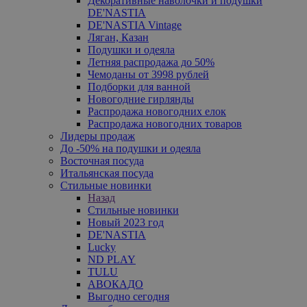
Декоративные наволочки и подушки
DE'NASTIA
DE'NASTIA Vintage
Ляган, Казан
Подушки и одеяла
Летняя распродажа до 50%
Чемоданы от 3998 рублей
Подборки для ванной
Новогодние гирлянды
Распродажа новогодних елок
Распродажа новогодних товаров
Лидеры продаж
До -50% на подушки и одеяла
Восточная посуда
Итальянская посуда
Стильные новинки
Назад
Стильные новинки
Новый 2023 год
DE'NASTIA
Lucky
ND PLAY
TULU
АВОКАДО
Выгодно сегодня