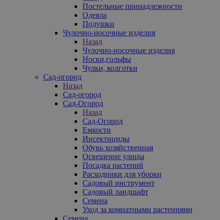
Постельные принадлежности
Одеяла
Подушки
Чулочно-носочные изделия
Назад
Чулочно-носочные изделия
Носки,гольфы
Чулки, колготки
Сад-огород
Назад
Сад-огород
Сад-Огород
Назад
Сад-Огород
Емкости
Инсектициды
Обувь хозяйственная
Освещение улицы
Посадка растений
Расходники для уборки
Садовый инструмент
Садовый ландшафт
Семена
Уход за комнатными растениями
Семена