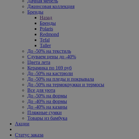
Дачная мебель
Джинсовая коллекция
Бренды
Назад
Бренды
Polaris
Redmond
Tefal
Taller
До -50% на текстиль
Сдуваем цены до -40%
Цвета лета
Керамика по 169 руб
До -50% на кастрюли
До -50% на пледы и покрывала
До -50% на термокружки и термосы
Все для уюта
До -50% на формы
До -40% на формы
До -40% на казаны
Пляжные сумки
Товары из бамбука
Акции
Статус заказа