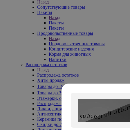
Назад
Сопутствующие товары
Пакеты
Назад
Пакеты
Пакеты
Продовольственные товары
Назад
Продовольственные товары
Кондитерские изделия
Корма для животных
Напитки
Распродажа остатков
Назад
Распродажа остатков
Хиты продаж
Товары до 199₽
Товары до 399₽
Этажерки, обувницы
Распродажа текстиля до -50%
Ликвидация до -70%
Антисептики
Керамика по 129 руб
Скидки до 70%
Детские товары