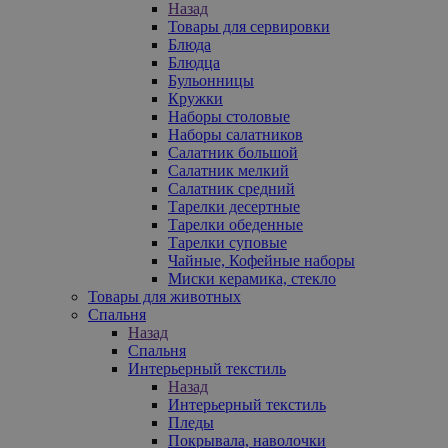
Назад
Товары для сервировки
Блюда
Блюдца
Бульонницы
Кружки
Наборы столовые
Наборы салатников
Салатник большой
Салатник мелкий
Салатник средний
Тарелки десертные
Тарелки обеденные
Тарелки суповые
Чайные, Кофейные наборы
Миски керамика, стекло
Товары для животных
Спальня
Назад
Спальня
Интерьерный текстиль
Назад
Интерьерный текстиль
Пледы
Покрывала, наволочки