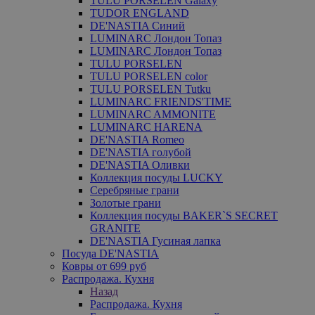
TULU PORSELEN Galaxy
TUDOR ENGLAND
DE'NASTIA Синий
LUMINARC Лондон Топаз
LUMINARC Лондон Топаз
TULU PORSELEN
TULU PORSELEN color
TULU PORSELEN Tutku
LUMINARC FRIENDS'TIME
LUMINARC AMMONITE
LUMINARC HARENA
DE'NASTIA Romeo
DE'NASTIA голубой
DE'NASTIA Оливки
Коллекция посуды LUCKY
Серебряные грани
Золотые грани
Коллекция посуды BAKER`S SECRET
GRANITE
DE'NASTIA Гусиная лапка
Посуда DE'NASTIA
Ковры от 699 руб
Распродажа. Кухня
Назад
Распродажа. Кухня