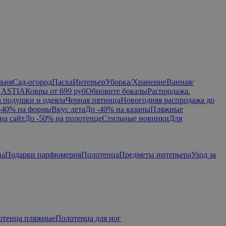
льня
Сад-огород
Пасха
Интерьер
Уборка/Хранение
Ванная/
NASTIA
Ковры от 699 руб
Обновите бокалы
Распродажа.
а подушки и одеяла
Черная пятница
Новогодняя распродажа до
-40% на формы
Вкус лета
До -40% на казаны
Пляжные
на сайт
До -50% на полотенце
Стильные новинки
Для
па
Подарки парфюмерия
Полотенца
Предметы интерьера
Уход за
отенца пляжные
Полотенца для ног