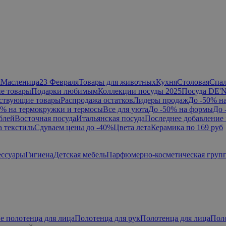
я
Масленица
23 Февраля
Товары для животных
Кухня
Столовая
Спа
е товары
Подарки любимым
Коллекции посуды 2025
Посуда DE'
ствующие товары
Распродажа остатков
Лидеры продаж
До -50% н
0% на термокружки и термосы
Все для уюта
До -50% на формы
До 
блей
Восточная посуда
Итальянская посуда
Последнее добавление 
а текстиль
Сдуваем цены до -40%
Цвета лета
Керамика по 169 руб
ессуары
Гигиена
Детская мебель
Парфюмерно-косметическая груп
е полотенца для лица
Полотенца для рук
Полотенца для лица
Пол