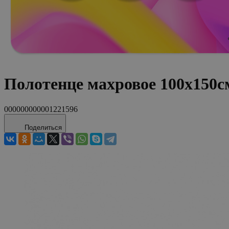
Полотенце махровое 100x150с
000000000001221596
Поделиться