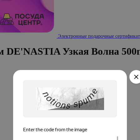
Электронные подарочные сертификат
м DE'NASTIA Узкая Волна 500