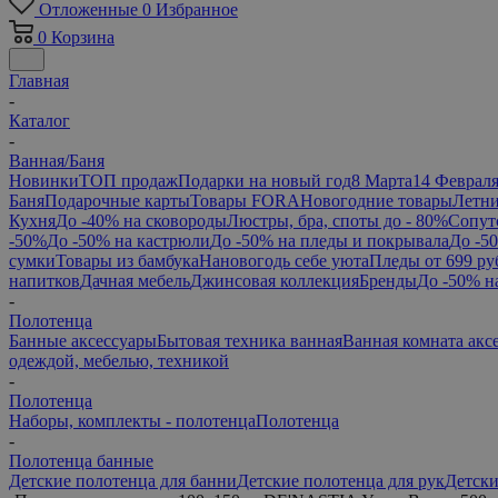
Отложенные
0
Избранное
0
Корзина
Главная
-
Каталог
-
Ванная/Баня
Новинки
ТОП продаж
Подарки на новый год
8 Марта
14 Феврал
Баня
Подарочные карты
Товары FORA
Новогодние товары
Летни
Кухня
До -40% на сковороды
Люстры, бра, споты до - 80%
Сопут
-50%
До -50% на кастрюли
До -50% на пледы и покрывала
До -5
сумки
Товары из бамбука
Нановогодь себе уюта
Пледы от 699 ру
напитков
Дачная мебель
Джинсовая коллекция
Бренды
До -50% н
-
Полотенца
Банные аксессуары
Бытовая техника ванная
Ванная комната акс
одеждой, мебелью, техникой
-
Полотенца
Наборы, комплекты - полотенца
Полотенца
-
Полотенца банные
Детские полотенца для банни
Детские полотенца для рук
Детски