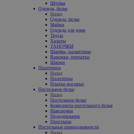
Шторы
Одежда, белье
Назад
Одежда, белье
Майки
Одежда для дома
Трусы
Халаты
ТАПОЧКИ
Шарфы, палантины
Варежки, перчатки
Шапки
Полотенца
Назад
Полотенца
Платки носовые
Постельное белье
Назад
Постельное белье
Комплекты постельного белья
Наволочки
Пододеяльник
Простыни
Постельные принадлежности
Назад