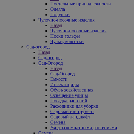
Постельные принадлежности
Одеяла
Подушки
Чулочно-носочные изделия
Назад
Чулочно-носочные изделия
Носки,гольфы
Чулки, колготки
Сад-огород
Назад
Сад-огород
Сад-Огород
Назад
Сад-Огород
Емкости
Инсектициды
Обувь хозяйственная
Освещение улицы
Посадка растений
Расходники для уборки
Садовый инструмент
Садовый ландшафт
Семена
Уход за комнатными растениями
Семена