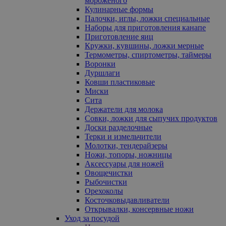
мороженого
Кулинарные формы
Палочки, иглы, ложки специальные
Наборы для приготовления канапе
Приготовление яиц
Кружки, кувшины, ложки мерные
Термометры, спиртометры, таймеры
Воронки
Дуршлаги
Ковши пластиковые
Миски
Сита
Держатели для молока
Совки, ложки для сыпучих продуктов
Доски разделочные
Терки и измельчители
Молотки, тендерайзеры
Ножи, топоры, ножницы
Аксессуары для ножей
Овощечистки
Рыбочистки
Орехоколы
Косточковыдавливатели
Открывалки, консервные ножи
Уход за посудой