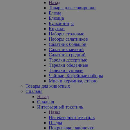
Назад
Товары для сервировки
Блюда
Блюдца
Бульонницы
Кружки
Наборы столовые
Наборы салатников
Салатник большой
Салатник мелкий
Салатник средний
Тарелки десертные
Тарелки обеденные
Тарелки суповые
Чайные, Кофейные наборы
Миски керамика, стекло
Товары для животных
Спальня
Назад
Спальня
Интерьерный текстиль
Назад
Интерьерный текстиль
Пледы
Покрывала, наволочки