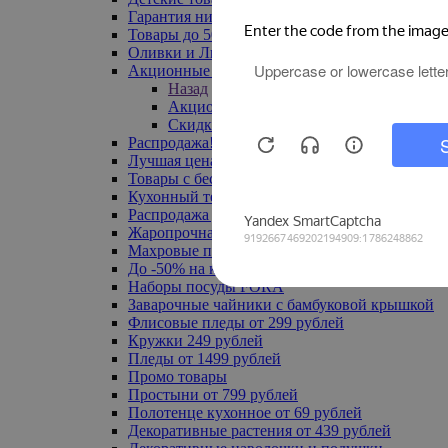
Гарантия низкой цены
Товары до 500 руб
Оливки и Лимоны
Акционные товары
Назад
Акционные товары
Скидка 20% по промокоду
Распродажа! Ульяновск до -70%
Лучшая цена
Товары с бесплатной доставкой
Кухонный текстиль
Распродажа до -50%
Жаропрочная посуда
Махровые полотенца
До -50% на ковры
Наборы посуды FORA
Заварочные чайники с бамбуковой крышкой
Флисовые пледы от 299 рублей
Кружки 249 рублей
Пледы от 1499 рублей
Промо товары
Простыни от 799 рублей
Полотенце кухонное от 69 рублей
Декоративные растения от 439 рублей