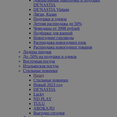
Декоративные наволочки и подушки
DE'NASTIA
DE'NASTIA Vintage
Ляган, Казан
Подушки и одеяла
Летняя распродажа до 50%
Чемоданы от 3998 рублей
Подборки для ванной
Новогодние гирлянды
Распродажа новогодних елок
Распродажа новогодних товаров
Лидеры продаж
До -50% на подушки и одеяла
Восточная посуда
Итальянская посуда
Стильные новинки
Назад
Стильные новинки
Новый 2023 год
DE'NASTIA
Lucky
ND PLAY
TULU
АВОКАДО
Выгодно сегодня