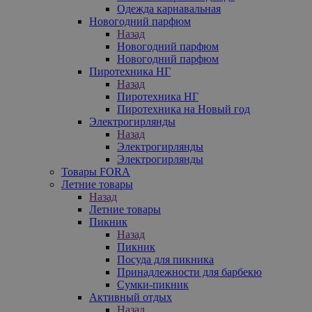
Одежда карнавальная
Новогодний парфюм
Назад
Новогодний парфюм
Новогодний парфюм
Пиротехника НГ
Назад
Пиротехника НГ
Пиротехника на Новый год
Электрогирлянды
Назад
Электрогирлянды
Электрогирлянды
Товары FORA
Летние товары
Назад
Летние товары
Пикник
Назад
Пикник
Посуда для пикника
Принадлежности для барбекю
Сумки-пикник
Активный отдых
Назад