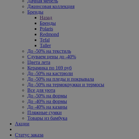
Дачная мебель
Джинсовая коллекция
Бренды
Назад
Бренды
Polaris
Redmond
Tefal
Taller
До -50% на текстиль
Сдуваем цены до -40%
Цвета лета
Керамика по 169 руб
До -50% на кастрюли
До -50% на пледы и покрывала
До -50% на термокружки и термосы
Все для уюта
До -50% на формы
До -40% на формы
До -40% на казаны
Пляжные сумки
Товары из бамбука
Акции
Статус заказа