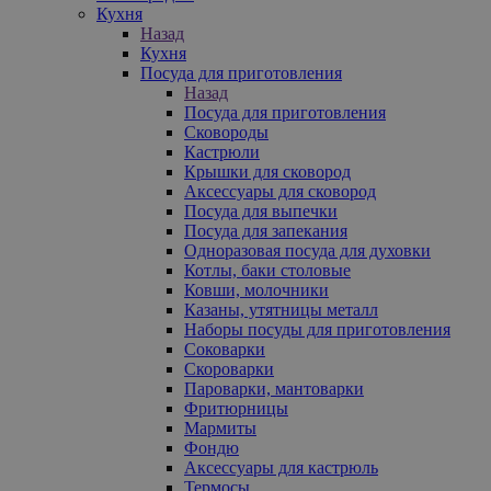
Кухня
Назад
Кухня
Посуда для приготовления
Назад
Посуда для приготовления
Сковороды
Кастрюли
Крышки для сковород
Аксессуары для сковород
Посуда для выпечки
Посуда для запекания
Одноразовая посуда для духовки
Котлы, баки столовые
Ковши, молочники
Казаны, утятницы металл
Наборы посуды для приготовления
Соковарки
Скороварки
Пароварки, мантоварки
Фритюрницы
Мармиты
Фондю
Аксессуары для кастрюль
Термосы