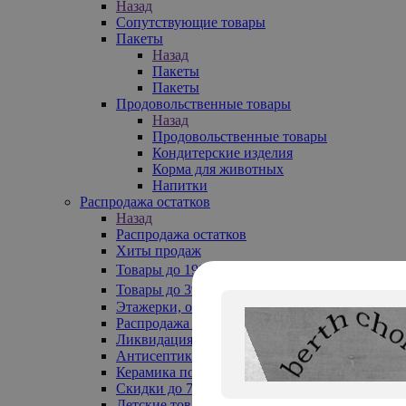
Назад
Сопутствующие товары
Пакеты
Назад
Пакеты
Пакеты
Продовольственные товары
Назад
Продовольственные товары
Кондитерские изделия
Корма для животных
Напитки
Распродажа остатков
Назад
Распродажа остатков
Хиты продаж
Товары до 199₽
Товары до 399₽
Этажерки, обувницы
Распродажа текстиля до -50%
Ликвидация до -70%
Антисептики
Керамика по 129 руб
Скидки до 70%
Детские товары