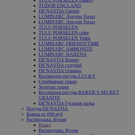
TULU PORSELEN Galaxy
TUDOR ENGLAND
DE'NASTIA Синий
LUMINARC Лондон Топаз
LUMINARC Лондон Топаз
TULU PORSELEN
TULU PORSELEN color
TULU PORSELEN Tutku
LUMINARC FRIENDS'TIME
LUMINARC AMMONITE
LUMINARC HARENA
DE'NASTIA Romeo
DE'NASTIA голубой
DE'NASTIA Оливки
Коллекция посуды LUCKY
Серебряные грани
Золотые грани
Коллекция посуды BAKER`S SECRET
GRANITE
DE'NASTIA Гусиная лапка
Посуда DE'NASTIA
Ковры от 699 руб
Распродажа. Кухня
Назад
Распродажа. Кухня