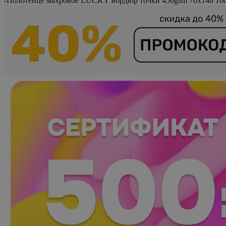
-
Полотенце махровое LUCKY Бордюр точки 450gsm 70x140 10