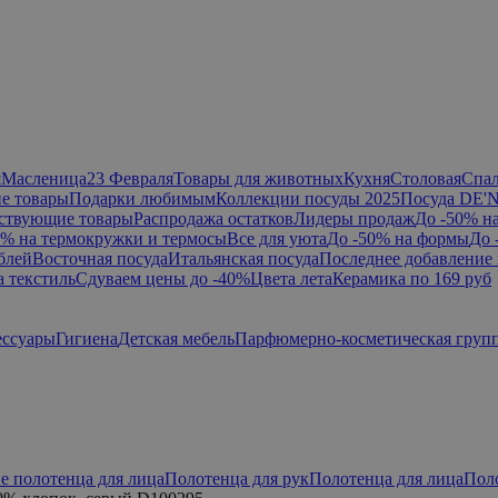
я
Масленица
23 Февраля
Товары для животных
Кухня
Столовая
Спа
е товары
Подарки любимым
Коллекции посуды 2025
Посуда DE'
ствующие товары
Распродажа остатков
Лидеры продаж
До -50% н
0% на термокружки и термосы
Все для уюта
До -50% на формы
До 
блей
Восточная посуда
Итальянская посуда
Последнее добавление 
а текстиль
Сдуваем цены до -40%
Цвета лета
Керамика по 169 руб
ессуары
Гигиена
Детская мебель
Парфюмерно-косметическая груп
е полотенца для лица
Полотенца для рук
Полотенца для лица
Пол