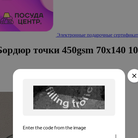
Электронные подарочные сертификат
ордюр точки 450gsm 70x140 10