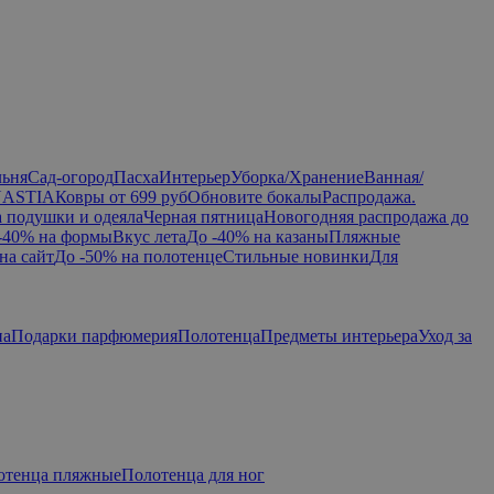
льня
Сад-огород
Пасха
Интерьер
Уборка/Хранение
Ванная/
NASTIA
Ковры от 699 руб
Обновите бокалы
Распродажа.
а подушки и одеяла
Черная пятница
Новогодняя распродажа до
-40% на формы
Вкус лета
До -40% на казаны
Пляжные
на сайт
До -50% на полотенце
Стильные новинки
Для
па
Подарки парфюмерия
Полотенца
Предметы интерьера
Уход за
отенца пляжные
Полотенца для ног