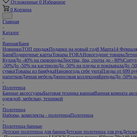
Отложенные
0
Избранное
0
Корзина
Главная
-
Каталог
-
Ванная/Баня
Новинки
ТОП продаж
Подарки на новый год
8 Марта
14 Феврал
Баня
Подарочные карты
Товары FORA
Новогодние товары
Летни
Кухня
До -40% на сковороды
Люстры, бра, споты до - 80%
Сопут
-50%
До -50% на кастрюли
До -50% на пледы и покрывала
До -5
сумки
Товары из бамбука
Нановогодь себе уюта
Пледы от 699 ру
напитков
Дачная мебель
Джинсовая коллекция
Бренды
До -50% н
-
Полотенца
Банные аксессуары
Бытовая техника ванная
Ванная комната акс
одеждой, мебелью, техникой
-
Полотенца
Наборы, комплекты - полотенца
Полотенца
-
Полотенца банные
Детские полотенца для банни
Детские полотенца для рук
Детски