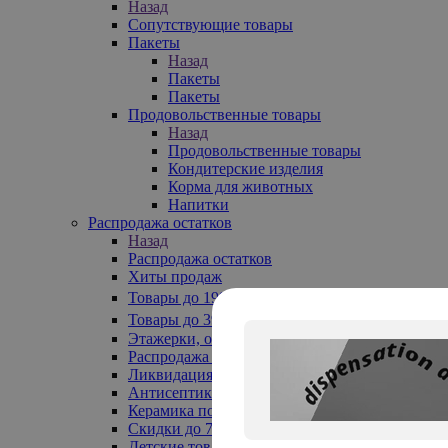
Назад
Сопутствующие товары
Пакеты
Назад
Пакеты
Пакеты
Продовольственные товары
Назад
Продовольственные товары
Кондитерские изделия
Корма для животных
Напитки
Распродажа остатков
Назад
Распродажа остатков
Хиты продаж
Товары до 199₽
Товары до 399₽
Этажерки, обувницы
Распродажа текстиля до -50%
Ликвидация до -70%
Антисептики
Керамика по 129 руб
Скидки до 70%
Детские товары