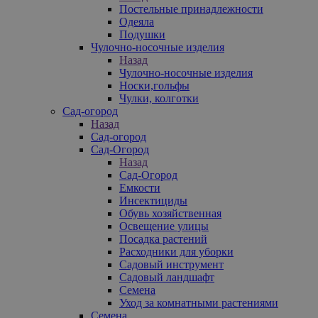
Постельные принадлежности
Одеяла
Подушки
Чулочно-носочные изделия
Назад
Чулочно-носочные изделия
Носки,гольфы
Чулки, колготки
Сад-огород
Назад
Сад-огород
Сад-Огород
Назад
Сад-Огород
Емкости
Инсектициды
Обувь хозяйственная
Освещение улицы
Посадка растений
Расходники для уборки
Садовый инструмент
Садовый ландшафт
Семена
Уход за комнатными растениями
Семена