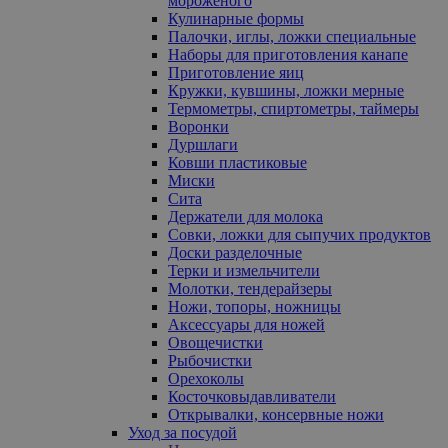
мороженого
Кулинарные формы
Палочки, иглы, ложки специальные
Наборы для приготовления канапе
Приготовление яиц
Кружки, кувшины, ложки мерные
Термометры, спиртометры, таймеры
Воронки
Дуршлаги
Ковши пластиковые
Миски
Сита
Держатели для молока
Совки, ложки для сыпучих продуктов
Доски разделочные
Терки и измельчители
Молотки, тендерайзеры
Ножи, топоры, ножницы
Аксессуары для ножей
Овощечистки
Рыбочистки
Орехоколы
Косточковыдавливатели
Открывалки, консервные ножи
Уход за посудой