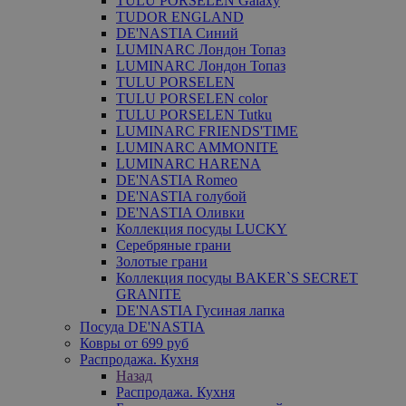
TULU PORSELEN Galaxy
TUDOR ENGLAND
DE'NASTIA Синий
LUMINARC Лондон Топаз
LUMINARC Лондон Топаз
TULU PORSELEN
TULU PORSELEN color
TULU PORSELEN Tutku
LUMINARC FRIENDS'TIME
LUMINARC AMMONITE
LUMINARC HARENA
DE'NASTIA Romeo
DE'NASTIA голубой
DE'NASTIA Оливки
Коллекция посуды LUCKY
Серебряные грани
Золотые грани
Коллекция посуды BAKER`S SECRET
GRANITE
DE'NASTIA Гусиная лапка
Посуда DE'NASTIA
Ковры от 699 руб
Распродажа. Кухня
Назад
Распродажа. Кухня