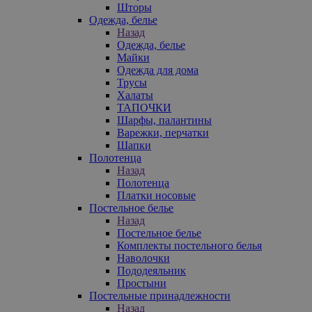
Шторы
Одежда, белье
Назад
Одежда, белье
Майки
Одежда для дома
Трусы
Халаты
ТАПОЧКИ
Шарфы, палантины
Варежки, перчатки
Шапки
Полотенца
Назад
Полотенца
Платки носовые
Постельное белье
Назад
Постельное белье
Комплекты постельного белья
Наволочки
Пододеяльник
Простыни
Постельные принадлежности
Назад