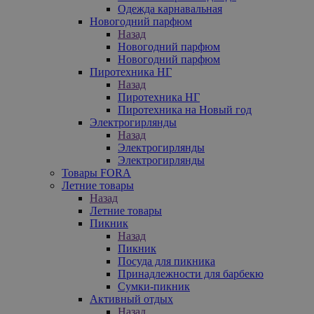
Одежда карнавальная
Новогодний парфюм
Назад
Новогодний парфюм
Новогодний парфюм
Пиротехника НГ
Назад
Пиротехника НГ
Пиротехника на Новый год
Электрогирлянды
Назад
Электрогирлянды
Электрогирлянды
Товары FORA
Летние товары
Назад
Летние товары
Пикник
Назад
Пикник
Посуда для пикника
Принадлежности для барбекю
Сумки-пикник
Активный отдых
Назад