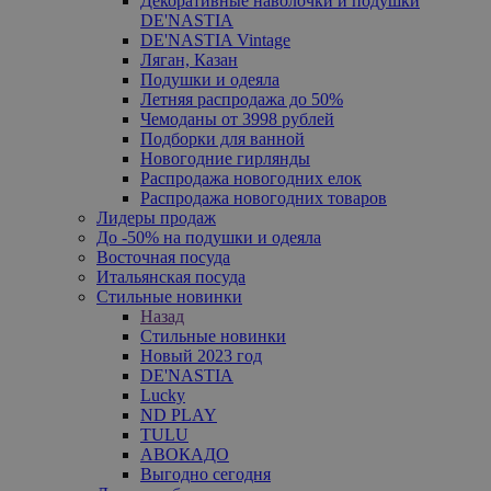
Декоративные наволочки и подушки
DE'NASTIA
DE'NASTIA Vintage
Ляган, Казан
Подушки и одеяла
Летняя распродажа до 50%
Чемоданы от 3998 рублей
Подборки для ванной
Новогодние гирлянды
Распродажа новогодних елок
Распродажа новогодних товаров
Лидеры продаж
До -50% на подушки и одеяла
Восточная посуда
Итальянская посуда
Стильные новинки
Назад
Стильные новинки
Новый 2023 год
DE'NASTIA
Lucky
ND PLAY
TULU
АВОКАДО
Выгодно сегодня