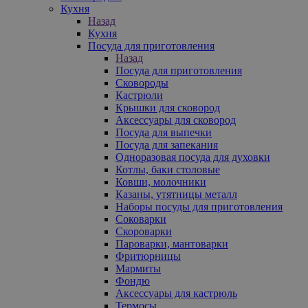
Кухня
Назад
Кухня
Посуда для приготовления
Назад
Посуда для приготовления
Сковороды
Кастрюли
Крышки для сковород
Аксессуары для сковород
Посуда для выпечки
Посуда для запекания
Одноразовая посуда для духовки
Котлы, баки столовые
Ковши, молочники
Казаны, утятницы металл
Наборы посуды для приготовления
Соковарки
Скороварки
Пароварки, мантоварки
Фритюрницы
Мармиты
Фондю
Аксессуары для кастрюль
Термосы