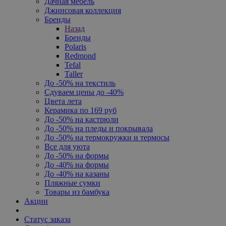
Дачная мебель
Джинсовая коллекция
Бренды
Назад
Бренды
Polaris
Redmond
Tefal
Taller
До -50% на текстиль
Сдуваем цены до -40%
Цвета лета
Керамика по 169 руб
До -50% на кастрюли
До -50% на пледы и покрывала
До -50% на термокружки и термосы
Все для уюта
До -50% на формы
До -40% на формы
До -40% на казаны
Пляжные сумки
Товары из бамбука
Акции
Статус заказа