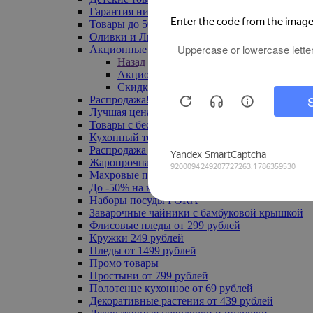
Гарантия низкой цены
Товары до 500 руб
Оливки и Лимоны
Акционные товары
Назад
Акционные товары
Скидка 20% по промокоду
Распродажа! Ульяновск до -70%
Лучшая цена
Товары с бесплатной доставкой
Кухонный текстиль
Распродажа до -50%
Жаропрочная посуда
Махровые полотенца
До -50% на ковры
Наборы посуды FORA
Заварочные чайники с бамбуковой крышкой
Флисовые пледы от 299 рублей
Кружки 249 рублей
Пледы от 1499 рублей
Промо товары
Простыни от 799 рублей
Полотенце кухонное от 69 рублей
Декоративные растения от 439 рублей