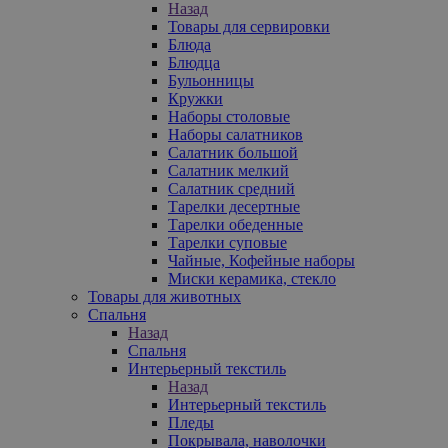
Назад
Товары для сервировки
Блюда
Блюдца
Бульонницы
Кружки
Наборы столовые
Наборы салатников
Салатник большой
Салатник мелкий
Салатник средний
Тарелки десертные
Тарелки обеденные
Тарелки суповые
Чайные, Кофейные наборы
Миски керамика, стекло
Товары для животных
Спальня
Назад
Спальня
Интерьерный текстиль
Назад
Интерьерный текстиль
Пледы
Покрывала, наволочки