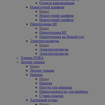
Одежда карнавальная
Новогодний парфюм
Назад
Новогодний парфюм
Новогодний парфюм
Пиротехника НГ
Назад
Пиротехника НГ
Пиротехника на Новый год
Электрогирлянды
Назад
Электрогирлянды
Электрогирлянды
Товары FORA
Летние товары
Назад
Летние товары
Пикник
Назад
Пикник
Посуда для пикника
Принадлежности для барбекю
Сумки-пикник
Активный отдых
Назад