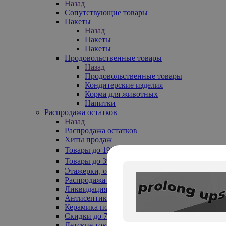
Назад
Сопутствующие товары
Пакеты
Назад
Пакеты
Пакеты
Продовольственные товары
Назад
Продовольственные товары
Кондитерские изделия
Корма для животных
Напитки
Распродажа остатков
Назад
Распродажа остатков
Хиты продаж
Товары до 199₽
Товары до 399₽
Этажерки, обувницы
Распродажа текстиля до -50%
Ликвидация до -70%
Антисептики
Керамика по 129 руб
Скидки до 70%
Детские товары