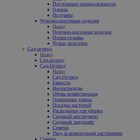
Постельные принадлежности
Одеяла
Подушки
Чулочно-носочные изделия
Назад
Чулочно-носочные изделия
Носки,гольфы
Чулки, колготки
Сад-огород
Назад
Сад-огород
Сад-Огород
Назад
Сад-Огород
Емкости
Инсектициды
Обувь хозяйственная
Освещение улицы
Посадка растений
Расходники для уборки
Садовый инструмент
Садовый ландшафт
Семена
Уход за комнатными растениями
Семена