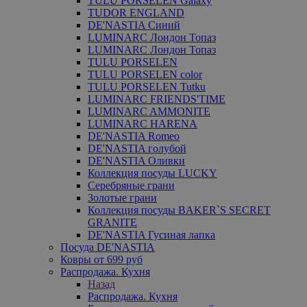
TULU PORSELEN Galaxy
TUDOR ENGLAND
DE'NASTIA Синий
LUMINARC Лондон Топаз
LUMINARC Лондон Топаз
TULU PORSELEN
TULU PORSELEN color
TULU PORSELEN Tutku
LUMINARC FRIENDS'TIME
LUMINARC AMMONITE
LUMINARC HARENA
DE'NASTIA Romeo
DE'NASTIA голубой
DE'NASTIA Оливки
Коллекция посуды LUCKY
Серебряные грани
Золотые грани
Коллекция посуды BAKER`S SECRET
GRANITE
DE'NASTIA Гусиная лапка
Посуда DE'NASTIA
Ковры от 699 руб
Распродажа. Кухня
Назад
Распродажа. Кухня