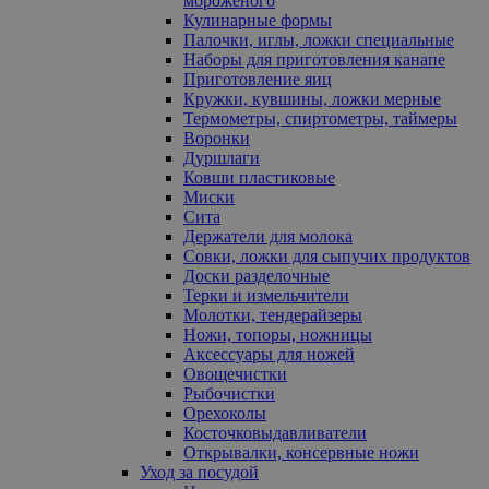
мороженого
Кулинарные формы
Палочки, иглы, ложки специальные
Наборы для приготовления канапе
Приготовление яиц
Кружки, кувшины, ложки мерные
Термометры, спиртометры, таймеры
Воронки
Дуршлаги
Ковши пластиковые
Миски
Сита
Держатели для молока
Совки, ложки для сыпучих продуктов
Доски разделочные
Терки и измельчители
Молотки, тендерайзеры
Ножи, топоры, ножницы
Аксессуары для ножей
Овощечистки
Рыбочистки
Орехоколы
Косточковыдавливатели
Открывалки, консервные ножи
Уход за посудой