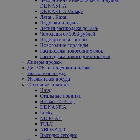
Декоративные наволочки и подушки
DE'NASTIA
DE'NASTIA Vintage
Ляган, Казан
Подушки и одеяла
Летняя распродажа до 50%
Чемоданы от 3998 рублей
Подборки для ванной
Новогодние гирлянды
Распродажа новогодних елок
Распродажа новогодних товаров
Лидеры продаж
До -50% на подушки и одеяла
Восточная посуда
Итальянская посуда
Стильные новинки
Назад
Стильные новинки
Новый 2023 год
DE'NASTIA
Lucky
ND PLAY
TULU
АВОКАДО
Выгодно сегодня