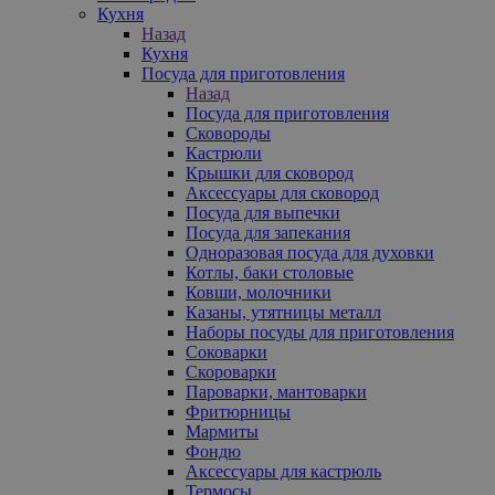
Кухня
Назад
Кухня
Посуда для приготовления
Назад
Посуда для приготовления
Сковороды
Кастрюли
Крышки для сковород
Аксессуары для сковород
Посуда для выпечки
Посуда для запекания
Одноразовая посуда для духовки
Котлы, баки столовые
Ковши, молочники
Казаны, утятницы металл
Наборы посуды для приготовления
Соковарки
Скороварки
Пароварки, мантоварки
Фритюрницы
Мармиты
Фондю
Аксессуары для кастрюль
Термосы