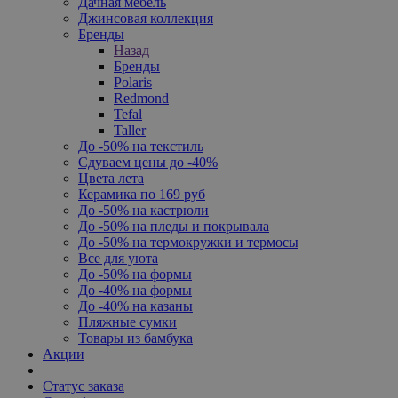
Дачная мебель
Джинсовая коллекция
Бренды
Назад
Бренды
Polaris
Redmond
Tefal
Taller
До -50% на текстиль
Сдуваем цены до -40%
Цвета лета
Керамика по 169 руб
До -50% на кастрюли
До -50% на пледы и покрывала
До -50% на термокружки и термосы
Все для уюта
До -50% на формы
До -40% на формы
До -40% на казаны
Пляжные сумки
Товары из бамбука
Акции
Статус заказа