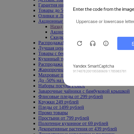
Гарантия низкой цены
Товары до 500 руб
Оливки и Лимоны
Акционные товары
Назад
Акционные товары
Скидка 20% по промокоду
Распродажа! Ульяновск до -70%
Лучшая цена
Товары с бесплатной доставкой
Кухонный текстиль
Распродажа до -50%
Жаропрочная посуда
Махровые полотенца
До -50% на ковры
Наборы посуды FORA
Заварочные чайники с бамбуковой крышкой
Флисовые пледы от 299 рублей
Кружки 249 рублей
Пледы от 1499 рублей
Промо товары
Простыни от 799 рублей
Полотенце кухонное от 69 рублей
Декоративные растения от 439 рублей