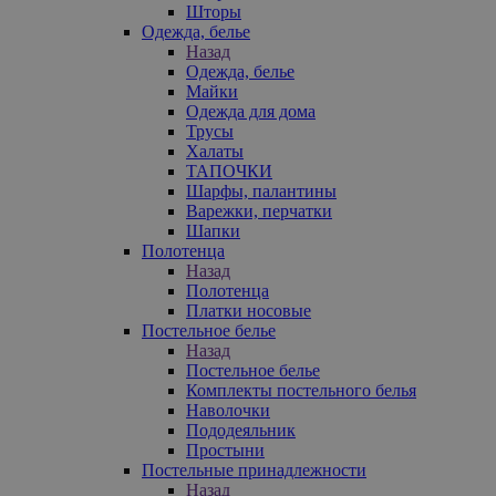
Шторы
Одежда, белье
Назад
Одежда, белье
Майки
Одежда для дома
Трусы
Халаты
ТАПОЧКИ
Шарфы, палантины
Варежки, перчатки
Шапки
Полотенца
Назад
Полотенца
Платки носовые
Постельное белье
Назад
Постельное белье
Комплекты постельного белья
Наволочки
Пододеяльник
Простыни
Постельные принадлежности
Назад