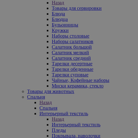
Назад
Товары для сервировки
Блюда
Блюдца
Бульонницы
Кружки
Наборы столовые
Наборы салатников
Салатник большой
Салатник мелкий
Салатник средний
Тарелки десертные
Тарелки обеденные
Тарелки суповые
Чайные, Кофейные наборы
Миски керамика, стекло
Товары для животных
Спальня
Назад
Спальня
Интерьерный текстиль
Назад
Интерьерный текстиль
Пледы
Покрывала, наволочки