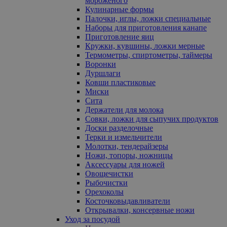
мороженого
Кулинарные формы
Палочки, иглы, ложки специальные
Наборы для приготовления канапе
Приготовление яиц
Кружки, кувшины, ложки мерные
Термометры, спиртометры, таймеры
Воронки
Дуршлаги
Ковши пластиковые
Миски
Сита
Держатели для молока
Совки, ложки для сыпучих продуктов
Доски разделочные
Терки и измельчители
Молотки, тендерайзеры
Ножи, топоры, ножницы
Аксессуары для ножей
Овощечистки
Рыбочистки
Орехоколы
Косточковыдавливатели
Открывалки, консервные ножи
Уход за посудой