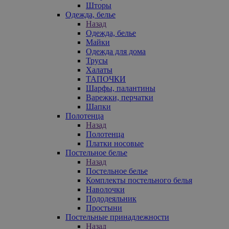
Шторы
Одежда, белье
Назад
Одежда, белье
Майки
Одежда для дома
Трусы
Халаты
ТАПОЧКИ
Шарфы, палантины
Варежки, перчатки
Шапки
Полотенца
Назад
Полотенца
Платки носовые
Постельное белье
Назад
Постельное белье
Комплекты постельного белья
Наволочки
Пододеяльник
Простыни
Постельные принадлежности
Назад