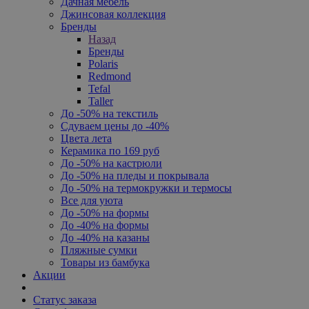
Дачная мебель
Джинсовая коллекция
Бренды
Назад
Бренды
Polaris
Redmond
Tefal
Taller
До -50% на текстиль
Сдуваем цены до -40%
Цвета лета
Керамика по 169 руб
До -50% на кастрюли
До -50% на пледы и покрывала
До -50% на термокружки и термосы
Все для уюта
До -50% на формы
До -40% на формы
До -40% на казаны
Пляжные сумки
Товары из бамбука
Акции
Статус заказа