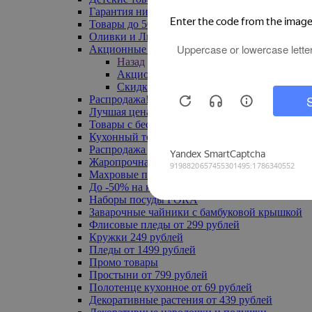
Гарантия низкой цены
Товары до 500 руб
Оливки и Лимоны
Акционные товары
Назад
Акционные товары
Скидка 20% по промокоду
Распродажа! Ульяновск до -70%
Лучшая цена
Товары с бесплатной доставкой
Кухонный текстиль
Распродажа до -50%
Жаропрочная посуда
Махровые полотенца
До -50% на ковры
Наборы посуды FORA
Заварочные чайники с бамбуковой крышкой
Флисовые пледы от 299 рублей
Кружки 249 рублей
Пледы от 1499 рублей
Промо товары
Простыни от 799 рублей
Полотенце кухонное от 69 рублей
Декоративные растения от 439 рублей