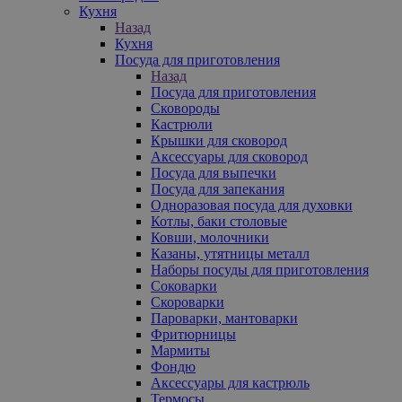
Кухня
Назад
Кухня
Посуда для приготовления
Назад
Посуда для приготовления
Сковороды
Кастрюли
Крышки для сковород
Аксессуары для сковород
Посуда для выпечки
Посуда для запекания
Одноразовая посуда для духовки
Котлы, баки столовые
Ковши, молочники
Казаны, утятницы металл
Наборы посуды для приготовления
Соковарки
Скороварки
Пароварки, мантоварки
Фритюрницы
Мармиты
Фондю
Аксессуары для кастрюль
Термосы