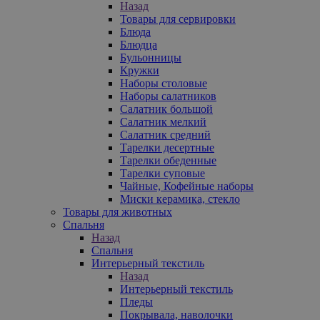
Назад
Товары для сервировки
Блюда
Блюдца
Бульонницы
Кружки
Наборы столовые
Наборы салатников
Салатник большой
Салатник мелкий
Салатник средний
Тарелки десертные
Тарелки обеденные
Тарелки суповые
Чайные, Кофейные наборы
Миски керамика, стекло
Товары для животных
Спальня
Назад
Спальня
Интерьерный текстиль
Назад
Интерьерный текстиль
Пледы
Покрывала, наволочки