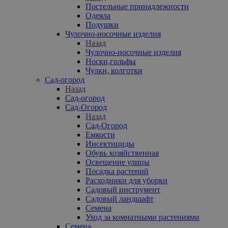
Постельные принадлежности
Одеяла
Подушки
Чулочно-носочные изделия
Назад
Чулочно-носочные изделия
Носки,гольфы
Чулки, колготки
Сад-огород
Назад
Сад-огород
Сад-Огород
Назад
Сад-Огород
Емкости
Инсектициды
Обувь хозяйственная
Освещение улицы
Посадка растений
Расходники для уборки
Садовый инструмент
Садовый ландшафт
Семена
Уход за комнатными растениями
Семена