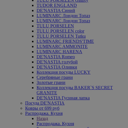
TULU PORSELEN Galaxy
TUDOR ENGLAND
DE'NASTIA Синий
LUMINARC Лондон Топаз
LUMINARC Лондон Топаз
TULU PORSELEN
TULU PORSELEN color
TULU PORSELEN Tutku
LUMINARC FRIENDS'TIME
LUMINARC AMMONITE
LUMINARC HARENA
DE'NASTIA Romeo
DE'NASTIA голубой
DE'NASTIA Оливки
Коллекция посуды LUCKY
Серебряные грани
Золотые грани
Коллекция посуды BAKER`S SECRET
GRANITE
DE'NASTIA Гусиная лапка
Посуда DE'NASTIA
Ковры от 699 руб
Распродажа. Кухня
Назад
Распродажа. Кухня