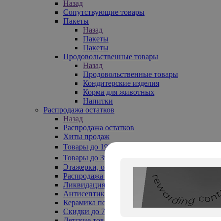
Назад
Сопутствующие товары
Пакеты
Назад
Пакеты
Пакеты
Продовольственные товары
Назад
Продовольственные товары
Кондитерские изделия
Корма для животных
Напитки
Распродажа остатков
Назад
Распродажа остатков
Хиты продаж
Товары до 199₽
Товары до 399₽
Этажерки, обувницы
Распродажа текстиля до -50%
Ликвидация до -70%
Антисептики
Керамика по 129 руб
Скидки до 70%
Детские товары