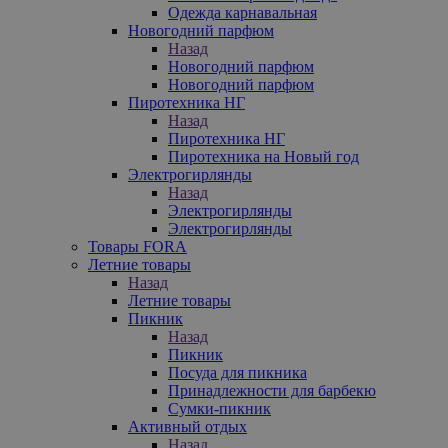
Одежда карнавальная
Новогодний парфюм
Назад
Новогодний парфюм
Новогодний парфюм
Пиротехника НГ
Назад
Пиротехника НГ
Пиротехника на Новый год
Электрогирлянды
Назад
Электрогирлянды
Электрогирлянды
Товары FORA
Летние товары
Назад
Летние товары
Пикник
Назад
Пикник
Посуда для пикника
Принадлежности для барбекю
Сумки-пикник
Активный отдых
Назад