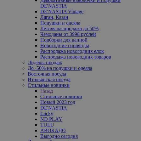
Декоративные наволочки и подушки
DE'NASTIA
DE'NASTIA Vintage
Ляган, Казан
Подушки и одеяла
Летняя распродажа до 50%
Чемоданы от 3998 рублей
Подборки для ванной
Новогодние гирлянды
Распродажа новогодних елок
Распродажа новогодних товаров
Лидеры продаж
До -50% на подушки и одеяла
Восточная посуда
Итальянская посуда
Стильные новинки
Назад
Стильные новинки
Новый 2023 год
DE'NASTIA
Lucky
ND PLAY
TULU
АВОКАДО
Выгодно сегодня