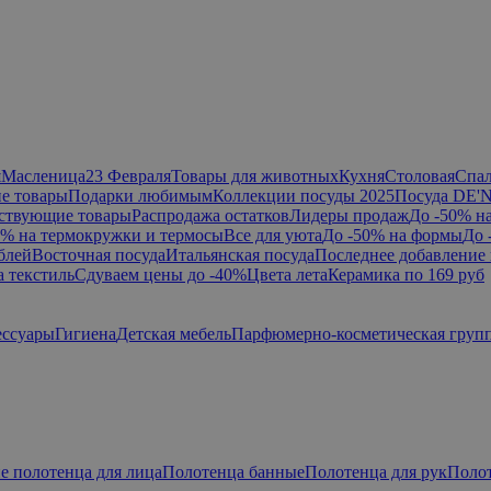
я
Масленица
23 Февраля
Товары для животных
Кухня
Столовая
Спа
е товары
Подарки любимым
Коллекции посуды 2025
Посуда DE'
ствующие товары
Распродажа остатков
Лидеры продаж
До -50% н
0% на термокружки и термосы
Все для уюта
До -50% на формы
До 
блей
Восточная посуда
Итальянская посуда
Последнее добавление 
а текстиль
Сдуваем цены до -40%
Цвета лета
Керамика по 169 руб
ессуары
Гигиена
Детская мебель
Парфюмерно-косметическая груп
е полотенца для лица
Полотенца банные
Полотенца для рук
Поло