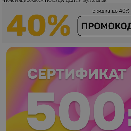
-
Полотенце 50х90см ПОСУДА ЦЕНТР тауп хлопок