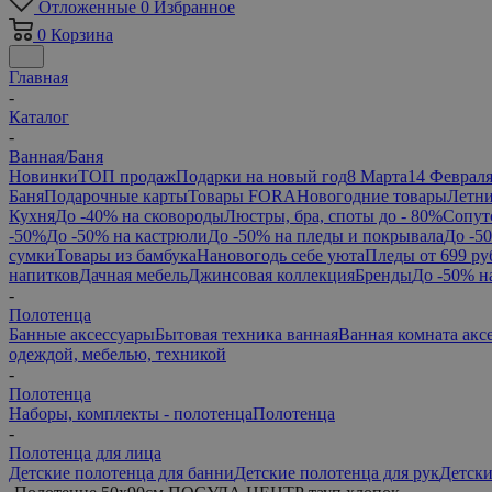
Отложенные
0
Избранное
0
Корзина
Главная
-
Каталог
-
Ванная/Баня
Новинки
ТОП продаж
Подарки на новый год
8 Марта
14 Феврал
Баня
Подарочные карты
Товары FORA
Новогодние товары
Летни
Кухня
До -40% на сковороды
Люстры, бра, споты до - 80%
Сопут
-50%
До -50% на кастрюли
До -50% на пледы и покрывала
До -5
сумки
Товары из бамбука
Нановогодь себе уюта
Пледы от 699 ру
напитков
Дачная мебель
Джинсовая коллекция
Бренды
До -50% н
-
Полотенца
Банные аксессуары
Бытовая техника ванная
Ванная комната акс
одеждой, мебелью, техникой
-
Полотенца
Наборы, комплекты - полотенца
Полотенца
-
Полотенца для лица
Детские полотенца для банни
Детские полотенца для рук
Детски