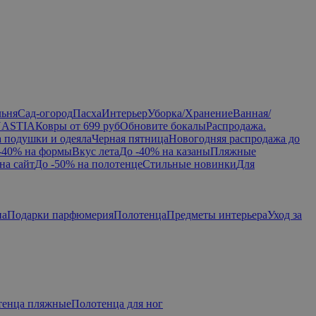
льня
Сад-огород
Пасха
Интерьер
Уборка/Хранение
Ванная/
NASTIA
Ковры от 699 руб
Обновите бокалы
Распродажа.
а подушки и одеяла
Черная пятница
Новогодняя распродажа до
-40% на формы
Вкус лета
До -40% на казаны
Пляжные
на сайт
До -50% на полотенце
Стильные новинки
Для
па
Подарки парфюмерия
Полотенца
Предметы интерьера
Уход за
тенца пляжные
Полотенца для ног