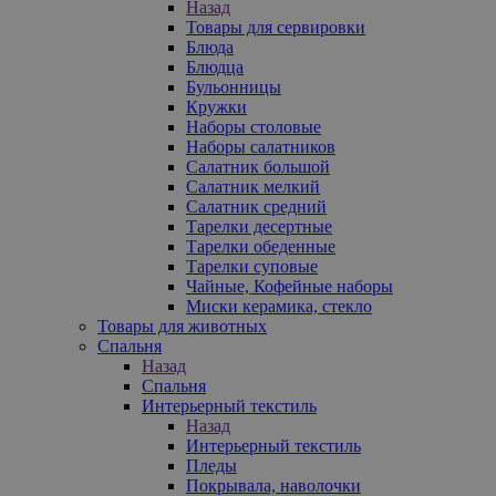
Назад
Товары для сервировки
Блюда
Блюдца
Бульонницы
Кружки
Наборы столовые
Наборы салатников
Салатник большой
Салатник мелкий
Салатник средний
Тарелки десертные
Тарелки обеденные
Тарелки суповые
Чайные, Кофейные наборы
Миски керамика, стекло
Товары для животных
Спальня
Назад
Спальня
Интерьерный текстиль
Назад
Интерьерный текстиль
Пледы
Покрывала, наволочки