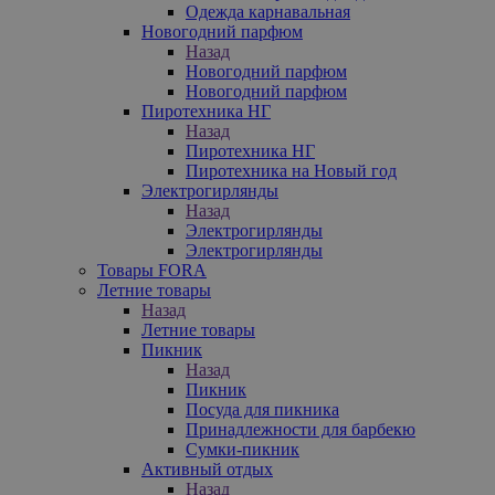
Одежда карнавальная
Новогодний парфюм
Назад
Новогодний парфюм
Новогодний парфюм
Пиротехника НГ
Назад
Пиротехника НГ
Пиротехника на Новый год
Электрогирлянды
Назад
Электрогирлянды
Электрогирлянды
Товары FORA
Летние товары
Назад
Летние товары
Пикник
Назад
Пикник
Посуда для пикника
Принадлежности для барбекю
Сумки-пикник
Активный отдых
Назад