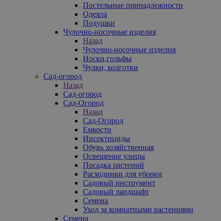
Постельные принадлежности
Одеяла
Подушки
Чулочно-носочные изделия
Назад
Чулочно-носочные изделия
Носки,гольфы
Чулки, колготки
Сад-огород
Назад
Сад-огород
Сад-Огород
Назад
Сад-Огород
Емкости
Инсектициды
Обувь хозяйственная
Освещение улицы
Посадка растений
Расходники для уборки
Садовый инструмент
Садовый ландшафт
Семена
Уход за комнатными растениями
Семена