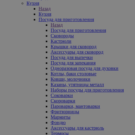
Кухня
Назад
Кухня
Посуда для приготовления
Назад
Посуда для приготовления
Сковороды
Кастрюли
Крышки для сковород
Аксессуары для сковород
Посуда для выпечки
Посуда для запекания
Одноразовая посуда для духовки
Котлы, баки столовые
Ковши, молочники
Казаны, утятницы металл
Наборы посуды для приготовления
Соковарки
Скороварки
Пароварки, мантоварки
Фритюрницы
Мармиты
Фондю
Аксессуары для кастрюль
Термосы