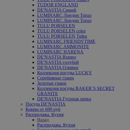
TUDOR ENGLAND
DE'NASTIA Синий
LUMINARC Лондон Топаз
LUMINARC Лондон Топаз
TULU PORSELEN
TULU PORSELEN color
TULU PORSELEN Tutku
LUMINARC FRIENDS'TIME
LUMINARC AMMONITE
LUMINARC HARENA
DE'NASTIA Romeo
DE'NASTIA голубой
DE'NASTIA Оливки
Коллекция посуды LUCKY
Серебряные грани
Золотые грани
Коллекция посуды BAKER`S SECRET
GRANITE
DE'NASTIA Гусиная лапка
Посуда DE'NASTIA
Ковры от 699 руб
Распродажа. Кухня
Назад
Распродажа. Кухня