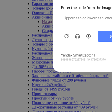
Гарантия низкой цены
Товары до 500 руб
Оливки и Лимоны
Акционные товары
Назад
Акционные товары
Скидка 20% по промокоду
Распродажа! Ульяновск до -70%
Лучшая цена
Товары с бесплатной доставкой
Кухонный текстиль
Распродажа до -50%
Жаропрочная посуда
Махровые полотенца
До -50% на ковры
Наборы посуды FORA
Заварочные чайники с бамбуковой крышкой
Флисовые пледы от 299 рублей
Кружки 249 рублей
Пледы от 1499 рублей
Промо товары
Простыни от 799 рублей
Полотенце кухонное от 69 рублей
Декоративные растения от 439 рублей
Декоративные наволочки и подушки