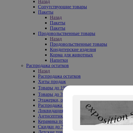
Назад
Сопутствующие товары
Пакеты
Назад
Пакеты
Пакеты
Продовольственные товары
Назад
Продовольственные товары
Кондитерские изделия
Корма для животных
Напитки
Распродажа остатков
Назад
Распродажа остатков
Хиты продаж
Товары до 199₽
Товары до 399₽
Этажерки, обувницы
Распродажа текстиля до -50%
Ликвидация до -70%
Антисептики
Керамика по 129 руб
Скидки до 70%
Детские товары