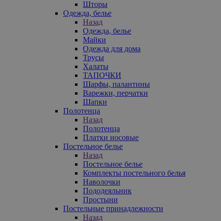
Шторы
Одежда, белье
Назад
Одежда, белье
Майки
Одежда для дома
Трусы
Халаты
ТАПОЧКИ
Шарфы, палантины
Варежки, перчатки
Шапки
Полотенца
Назад
Полотенца
Платки носовые
Постельное белье
Назад
Постельное белье
Комплекты постельного белья
Наволочки
Пододеяльник
Простыни
Постельные принадлежности
Назад