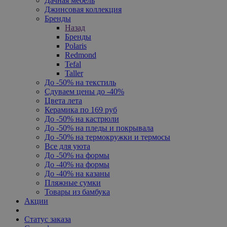
Дачная мебель
Джинсовая коллекция
Бренды
Назад
Бренды
Polaris
Redmond
Tefal
Taller
До -50% на текстиль
Сдуваем цены до -40%
Цвета лета
Керамика по 169 руб
До -50% на кастрюли
До -50% на пледы и покрывала
До -50% на термокружки и термосы
Все для уюта
До -50% на формы
До -40% на формы
До -40% на казаны
Пляжные сумки
Товары из бамбука
Акции
Статус заказа