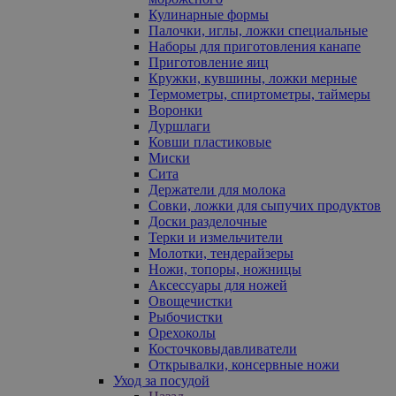
Кулинарные формы
Палочки, иглы, ложки специальные
Наборы для приготовления канапе
Приготовление яиц
Кружки, кувшины, ложки мерные
Термометры, спиртометры, таймеры
Воронки
Дуршлаги
Ковши пластиковые
Миски
Сита
Держатели для молока
Совки, ложки для сыпучих продуктов
Доски разделочные
Терки и измельчители
Молотки, тендерайзеры
Ножи, топоры, ножницы
Аксессуары для ножей
Овощечистки
Рыбочистки
Орехоколы
Косточковыдавливатели
Открывалки, консервные ножи
Уход за посудой