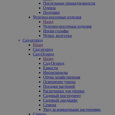
Постельные принадлежности
Одеяла
Подушки
Чулочно-носочные изделия
Назад
Чулочно-носочные изделия
Носки,гольфы
Чулки, колготки
Сад-огород
Назад
Сад-огород
Сад-Огород
Назад
Сад-Огород
Емкости
Инсектициды
Обувь хозяйственная
Освещение улицы
Посадка растений
Расходники для уборки
Садовый инструмент
Садовый ландшафт
Семена
Уход за комнатными растениями
Семена