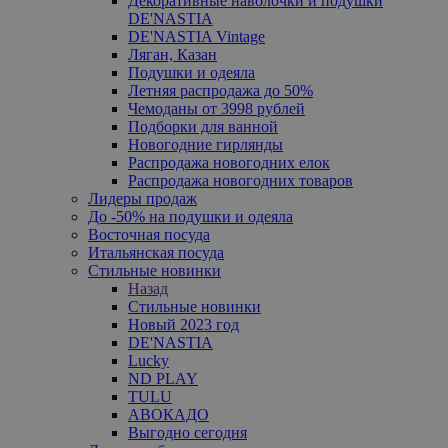
Декоративные наволочки и подушки
DE'NASTIA
DE'NASTIA Vintage
Ляган, Казан
Подушки и одеяла
Летняя распродажа до 50%
Чемоданы от 3998 рублей
Подборки для ванной
Новогодние гирлянды
Распродажа новогодних елок
Распродажа новогодних товаров
Лидеры продаж
До -50% на подушки и одеяла
Восточная посуда
Итальянская посуда
Стильные новинки
Назад
Стильные новинки
Новый 2023 год
DE'NASTIA
Lucky
ND PLAY
TULU
АВОКАДО
Выгодно сегодня