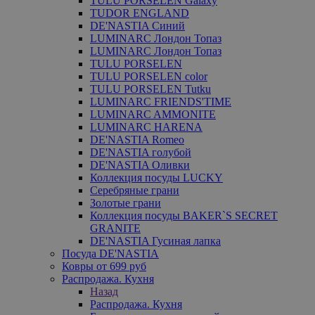
TULU PORSELEN Galaxy
TUDOR ENGLAND
DE'NASTIA Синий
LUMINARC Лондон Топаз
LUMINARC Лондон Топаз
TULU PORSELEN
TULU PORSELEN color
TULU PORSELEN Tutku
LUMINARC FRIENDS'TIME
LUMINARC AMMONITE
LUMINARC HARENA
DE'NASTIA Romeo
DE'NASTIA голубой
DE'NASTIA Оливки
Коллекция посуды LUCKY
Серебряные грани
Золотые грани
Коллекция посуды BAKER`S SECRET
GRANITE
DE'NASTIA Гусиная лапка
Посуда DE'NASTIA
Ковры от 699 руб
Распродажа. Кухня
Назад
Распродажа. Кухня