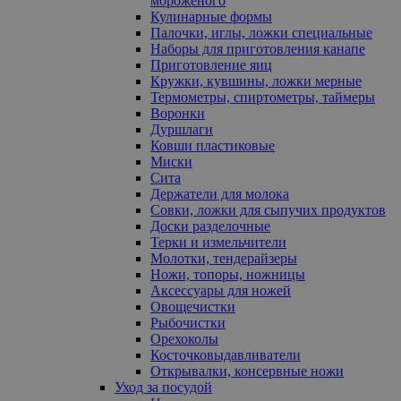
мороженого
Кулинарные формы
Палочки, иглы, ложки специальные
Наборы для приготовления канапе
Приготовление яиц
Кружки, кувшины, ложки мерные
Термометры, спиртометры, таймеры
Воронки
Дуршлаги
Ковши пластиковые
Миски
Сита
Держатели для молока
Совки, ложки для сыпучих продуктов
Доски разделочные
Терки и измельчители
Молотки, тендерайзеры
Ножи, топоры, ножницы
Аксессуары для ножей
Овощечистки
Рыбочистки
Орехоколы
Косточковыдавливатели
Открывалки, консервные ножи
Уход за посудой