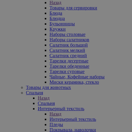
Назад
Товары для сервировки
Блюда
Блюдца
Бульонницы
Кружки
Наборы столовые
Наборы салатников
Салатник большой
Салатник мелкий
Салатник средний
Тарелки десертные
Тарелки обеденные
Тарелки суповые
Чайные, Кофейные наборы
Миски керамика, стекло
Товары для животных
Спальня
Назад
Спальня
Интерьерный текстиль
Назад
Интерьерный текстиль
Пледы
Покрывала, наволочки