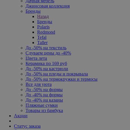
Дачная мебель
Джинсовая коллекция
Бренды
Назад
Бренды
Polaris
Redmond
Tefal
Taller
До -50% на текстиль
Сдуваем цены до -40%
Цвета лета
Керамика по 169 руб
До -50% на кастрюли
До -50% на пледы и покрывала
До -50% на термокружки и термосы
Все для уюта
До -50% на формы
До -40% на формы
До -40% на казаны
Пляжные сумки
Товары из бамбука
Акции
Статус заказа