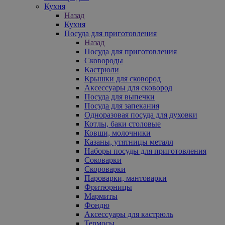
Кухня
Назад
Кухня
Посуда для приготовления
Назад
Посуда для приготовления
Сковороды
Кастрюли
Крышки для сковород
Аксессуары для сковород
Посуда для выпечки
Посуда для запекания
Одноразовая посуда для духовки
Котлы, баки столовые
Ковши, молочники
Казаны, утятницы металл
Наборы посуды для приготовления
Соковарки
Скороварки
Пароварки, мантоварки
Фритюрницы
Мармиты
Фондю
Аксессуары для кастрюль
Термосы