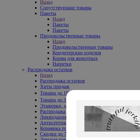
Назад
Сопутствующие товары
Пакеты
Назад
Пакеты
Пакеты
Продовольственные товары
Назад
Продовольственные товары
Кондитерские изделия
Корма для животных
Напитки
Распродажа остатков
Назад
Распродажа остатков
Хиты продаж
Товары до 199₽
Товары до 399₽
Этажерки, обувницы
Распродажа текстиля до -50%
Ликвидация до -70%
Антисептики
Керамика по 129 руб
Скидки до 70%
Детские товары