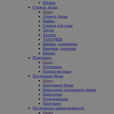
Шторы
Одежда, белье
Назад
Одежда, белье
Майки
Одежда для дома
Трусы
Халаты
ТАПОЧКИ
Шарфы, палантины
Варежки, перчатки
Шапки
Полотенца
Назад
Полотенца
Платки носовые
Постельное белье
Назад
Постельное белье
Комплекты постельного белья
Наволочки
Пододеяльник
Простыни
Постельные принадлежности
Назад