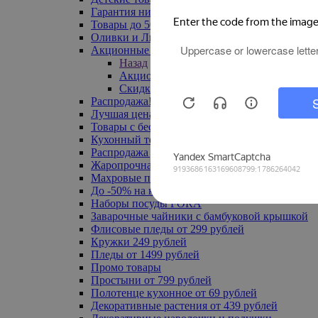
Гарантия низкой цены
Товары до 500 руб
Оливки и Лимоны
Акционные товары
Назад
Акционные товары
Скидка 20% по промокоду
Распродажа! Ульяновск до -70%
Лучшая цена
Товары с бесплатной доставкой
Кухонный текстиль
Распродажа до -50%
Жаропрочная посуда
Махровые полотенца
До -50% на ковры
Наборы посуды FORA
Заварочные чайники с бамбуковой крышкой
Флисовые пледы от 299 рублей
Кружки 249 рублей
Пледы от 1499 рублей
Промо товары
Простыни от 799 рублей
Полотенце кухонное от 69 рублей
Декоративные растения от 439 рублей