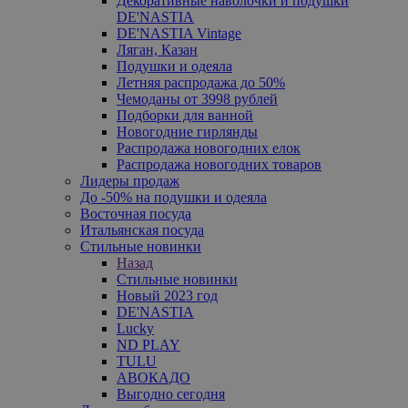
Декоративные наволочки и подушки
DE'NASTIA
DE'NASTIA Vintage
Ляган, Казан
Подушки и одеяла
Летняя распродажа до 50%
Чемоданы от 3998 рублей
Подборки для ванной
Новогодние гирлянды
Распродажа новогодних елок
Распродажа новогодних товаров
Лидеры продаж
До -50% на подушки и одеяла
Восточная посуда
Итальянская посуда
Стильные новинки
Назад
Стильные новинки
Новый 2023 год
DE'NASTIA
Lucky
ND PLAY
TULU
АВОКАДО
Выгодно сегодня