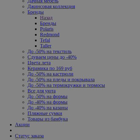
Дачная мебель
Джинсовая коллекция
Бренды
Назад
Бренды
Polaris
Redmond
Tefal
Taller
До -50% на текстиль
Сдуваем цены до -40%
Цвета лета
Керамика по 169 руб
До -50% на кастрюли
До -50% на пледы и покрывала
До -50% на термокружки и термосы
Все для уюта
До -50% на формы
До -40% на формы
До -40% на казаны
Пляжные сумки
Товары из бамбука
Акции
Статус заказа