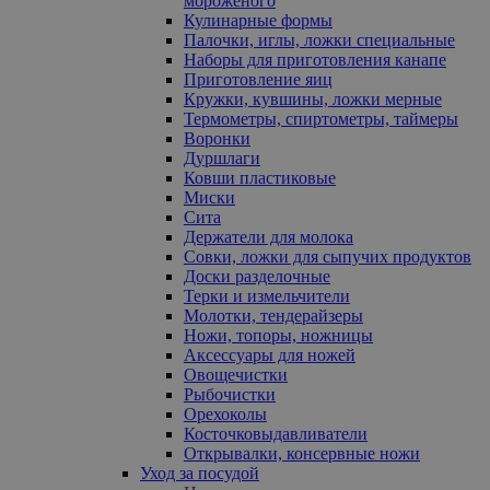
мороженого
Кулинарные формы
Палочки, иглы, ложки специальные
Наборы для приготовления канапе
Приготовление яиц
Кружки, кувшины, ложки мерные
Термометры, спиртометры, таймеры
Воронки
Дуршлаги
Ковши пластиковые
Миски
Сита
Держатели для молока
Совки, ложки для сыпучих продуктов
Доски разделочные
Терки и измельчители
Молотки, тендерайзеры
Ножи, топоры, ножницы
Аксессуары для ножей
Овощечистки
Рыбочистки
Орехоколы
Косточковыдавливатели
Открывалки, консервные ножи
Уход за посудой