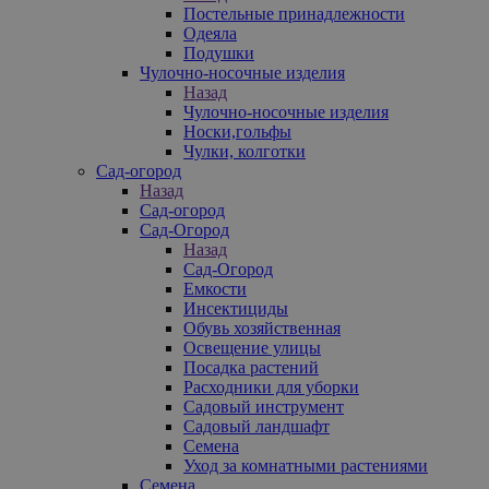
Постельные принадлежности
Одеяла
Подушки
Чулочно-носочные изделия
Назад
Чулочно-носочные изделия
Носки,гольфы
Чулки, колготки
Сад-огород
Назад
Сад-огород
Сад-Огород
Назад
Сад-Огород
Емкости
Инсектициды
Обувь хозяйственная
Освещение улицы
Посадка растений
Расходники для уборки
Садовый инструмент
Садовый ландшафт
Семена
Уход за комнатными растениями
Семена