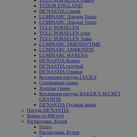
TULU PORSELEN Galaxy
TUDOR ENGLAND
DE'NASTIA Синий
LUMINARC Лондон Топаз
LUMINARC Лондон Топаз
TULU PORSELEN
TULU PORSELEN color
TULU PORSELEN Tutku
LUMINARC FRIENDS'TIME
LUMINARC AMMONITE
LUMINARC HARENA
DE'NASTIA Romeo
DE'NASTIA голубой
DE'NASTIA Оливки
Коллекция посуды LUCKY
Серебряные грани
Золотые грани
Коллекция посуды BAKER`S SECRET
GRANITE
DE'NASTIA Гусиная лапка
Посуда DE'NASTIA
Ковры от 699 руб
Распродажа. Кухня
Назад
Распродажа. Кухня