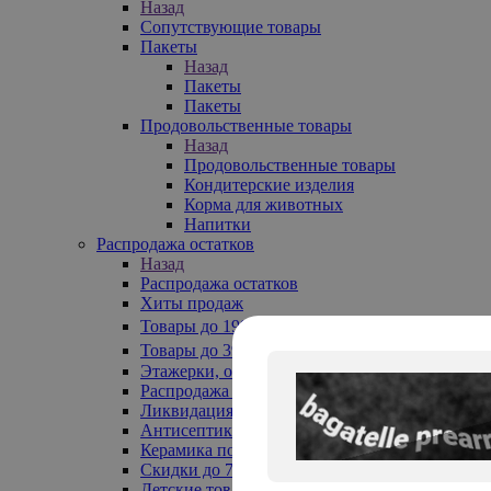
Назад
Сопутствующие товары
Пакеты
Назад
Пакеты
Пакеты
Продовольственные товары
Назад
Продовольственные товары
Кондитерские изделия
Корма для животных
Напитки
Распродажа остатков
Назад
Распродажа остатков
Хиты продаж
Товары до 199₽
Товары до 399₽
Этажерки, обувницы
Распродажа текстиля до -50%
Ликвидация до -70%
Антисептики
Керамика по 129 руб
Скидки до 70%
Детские товары