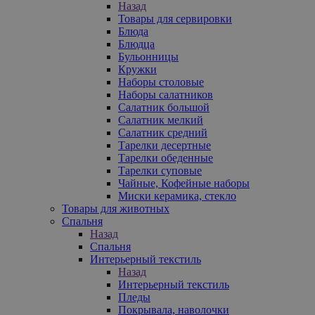
Назад
Товары для сервировки
Блюда
Блюдца
Бульонницы
Кружки
Наборы столовые
Наборы салатников
Салатник большой
Салатник мелкий
Салатник средний
Тарелки десертные
Тарелки обеденные
Тарелки суповые
Чайные, Кофейные наборы
Миски керамика, стекло
Товары для животных
Спальня
Назад
Спальня
Интерьерный текстиль
Назад
Интерьерный текстиль
Пледы
Покрывала, наволочки