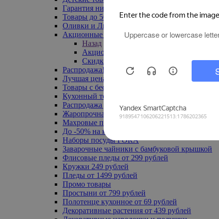
Гарантия низкой цены
Товары до 500 руб
Оливки и Лимоны
Акционные товары
Назад
Акционные товары
Скидка 20% по промокоду
Распродажа! Ульяновск до -70%
Лучшая цена
Товары с бесплатной доставкой
Кухонный текстиль
Распродажа до -50%
Жаропрочная посуда
Махровые полотенца
До -50% на ковры
Наборы посуды FORA
Заварочные чайники с бамбуковой крышкой
Флисовые пледы от 299 рублей
Кружки 249 рублей
Пледы от 1499 рублей
Промо товары
Простыни от 799 рублей
Полотенце кухонное от 69 рублей
Декоративные растения от 439 рублей