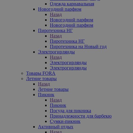
Одежда карнавальная
Новогодний парфюм
Назад
Новогодний парфюм
Новогодний парфюм
Пиротехника НГ
Назад
Пиротехника НГ
Пиротехника на Новый год
Электрогирлянды
Назад
Электрогирлянды
Электрогирлянды
Товары FORA
Летние товары
Назад
Летние товары
Пикник
Назад
Пикник
Посуда для пикника
Принадлежности для барбекю
Сумки-пикник
Активный отдых
Назад