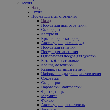
Кухня
Назад
Кухня
Посуда для приготовления
Назад
Посуда для приготовления
Сковороды
Кастрюли
Крышки для сковород
Аксессуары для сковород
Посуда для выпечки
Посуда для запекания
Одноразовая посуда для духовки
Котлы, баки столовые
Ковши, молочники
Казаны, утятницы металл
Наборы посуды для приготовления
Соковарки
Скороварки
Пароварки, мантоварки
Фритюрницы
Мармиты
Фондю
Аксессуары для кастрюль
Термосы