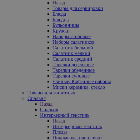
Назад
Товары для сервировки
Блюда
Блюдца
Бульонницы
Кружки
Наборы столовые
Наборы салатников
Салатник большой
Салатник мелкий
Салатник средний
Тарелки десертные
Тарелки обеденные
Тарелки суповые
Чайные, Кофейные наборы
Миски керамика, стекло
Товары для животных
Спальня
Назад
Спальня
Интерьерный текстиль
Назад
Интерьерный текстиль
Пледы
Покрывала, наволочки