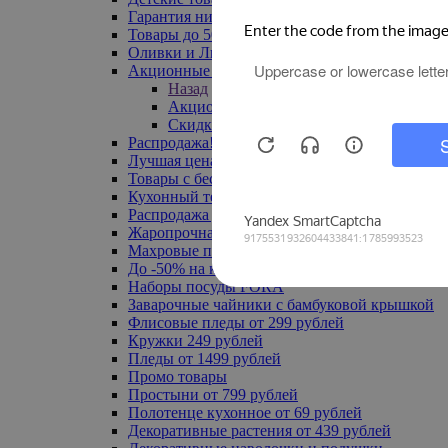
Гарантия низкой цены
Товары до 500 руб
Оливки и Лимоны
Акционные товары
Назад
Акционные товары
Скидка 20% по промокоду
Распродажа! Ульяновск до -70%
Лучшая цена
Товары с бесплатной доставкой
Кухонный текстиль
Распродажа до -50%
Жаропрочная посуда
Махровые полотенца
До -50% на ковры
Наборы посуды FORA
Заварочные чайники с бамбуковой крышкой
Флисовые пледы от 299 рублей
Кружки 249 рублей
Пледы от 1499 рублей
Промо товары
Простыни от 799 рублей
Полотенце кухонное от 69 рублей
Декоративные растения от 439 рублей