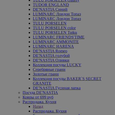
TULU PORSELEN Galaxy
TUDOR ENGLAND
DE'NASTIA Синий
LUMINARC Лондон Топаз
LUMINARC Лондон Топаз
TULU PORSELEN
TULU PORSELEN color
TULU PORSELEN Tutku
LUMINARC FRIENDS'TIME
LUMINARC AMMONITE
LUMINARC HARENA
DE'NASTIA Romeo
DE'NASTIA голубой
DE'NASTIA Оливки
Коллекция посуды LUCKY
Серебряные грани
Золотые грани
Коллекция посуды BAKER`S SECRET
GRANITE
DE'NASTIA Гусиная лапка
Посуда DE'NASTIA
Ковры от 699 руб
Распродажа. Кухня
Назад
Распродажа. Кухня