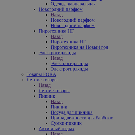
Одежда карнавальная
Новогодний парфюм
Назад
Новогодний парфюм
Новогодний парфюм
Пиротехника НГ
Назад
Пиротехника НГ
Пиротехника на Новый год
Электрогирлянды
Назад
Электрогирлянды
Электрогирлянды
Товары FORA
Летние товары
Назад
Летние товары
Пикник
Назад
Пикник
Посуда для пикника
Принадлежности для барбекю
Сумки-пикник
Активный отдых
Назад