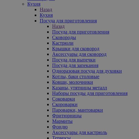
Кухня
Назад
Кухня
Посуда для приготовления
Назад
Посуда для приготовления
Сковороды
Кастрюли
Крышки для сковород
Аксессуары для сковород
Посуда для выпечки
Посуда для запекания
Одноразовая посуда для духовки
Котлы, баки столовые
Ковши, молочники
Казаны, утятницы металл
Наборы посуды для приготовления
Соковарки
Скороварки
Пароварки, мантоварки
Фритюрницы
Мармиты
Фондю
Аксессуары для кастрюль
Термосы