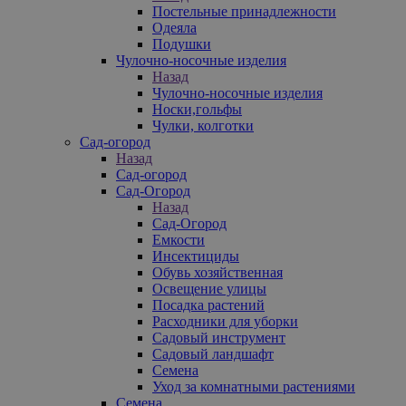
Постельные принадлежности
Одеяла
Подушки
Чулочно-носочные изделия
Назад
Чулочно-носочные изделия
Носки,гольфы
Чулки, колготки
Сад-огород
Назад
Сад-огород
Сад-Огород
Назад
Сад-Огород
Емкости
Инсектициды
Обувь хозяйственная
Освещение улицы
Посадка растений
Расходники для уборки
Садовый инструмент
Садовый ландшафт
Семена
Уход за комнатными растениями
Семена