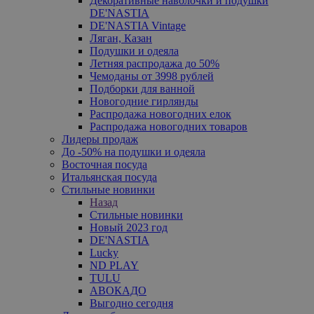
Декоративные наволочки и подушки
DE'NASTIA
DE'NASTIA Vintage
Ляган, Казан
Подушки и одеяла
Летняя распродажа до 50%
Чемоданы от 3998 рублей
Подборки для ванной
Новогодние гирлянды
Распродажа новогодних елок
Распродажа новогодних товаров
Лидеры продаж
До -50% на подушки и одеяла
Восточная посуда
Итальянская посуда
Стильные новинки
Назад
Стильные новинки
Новый 2023 год
DE'NASTIA
Lucky
ND PLAY
TULU
АВОКАДО
Выгодно сегодня