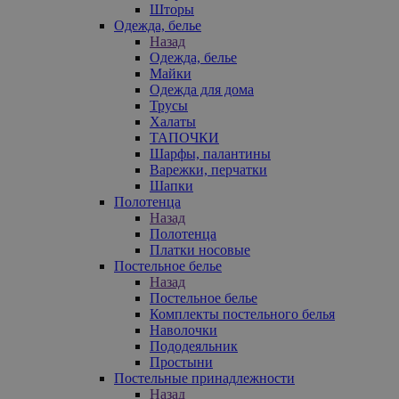
Шторы
Одежда, белье
Назад
Одежда, белье
Майки
Одежда для дома
Трусы
Халаты
ТАПОЧКИ
Шарфы, палантины
Варежки, перчатки
Шапки
Полотенца
Назад
Полотенца
Платки носовые
Постельное белье
Назад
Постельное белье
Комплекты постельного белья
Наволочки
Пододеяльник
Простыни
Постельные принадлежности
Назад