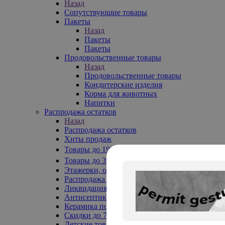
Назад
Сопутствующие товары
Пакеты
Назад
Пакеты
Пакеты
Продовольственные товары
Назад
Продовольственные товары
Кондитерские изделия
Корма для животных
Напитки
Распродажа остатков
Назад
Распродажа остатков
Хиты продаж
Товары до 199₽
Товары до 399₽
Этажерки, обувницы
Распродажа текстиля до -50%
Ликвидация до -70%
Антисептики
Керамика по 129 руб
Скидки до 70%
Детские товары