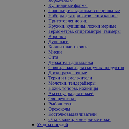
мороженого
Кулинарные формы
Палочки, иглы, ложки специальные
Наборы для приготовления канапе
Приготовление яиц
Кружки, кувшины, ложки мерные
Термометры, спиртометры, таймеры
Воронки
Дуршлаги
Ковши пластиковые
Миски
Сита
Держатели для молока
Совки, ложки для сыпучих продуктов
Доски разделочные
Терки и измельчители
Молотки, тендерайзеры
Ножи, топоры, ножницы
Аксессуары для ножей
Овощечистки
Рыбочистки
Орехоколы
Косточковыдавливатели
Открывалки, консервные ножи
Уход за посудой