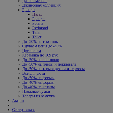
Дачная мебель
Джинсовая коллекция
Бренды
Назад
Бренды
Polaris
Redmond
Tefal
Taller
До -50% на текстиль
Сдуваем цены до -40%
Цвета лета
Керамика по 169 руб
До -50% на кастрюли
До -50% на пледы и покрывала
До -50% на термокружки и термосы
Все для уюта
До -50% на формы
До -40% на формы
До -40% на казаны
Пляжные сумки
Товары из бамбука
Акции
Статус заказа