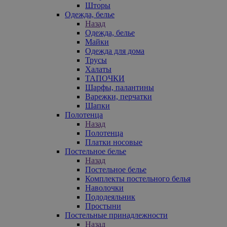
Шторы
Одежда, белье
Назад
Одежда, белье
Майки
Одежда для дома
Трусы
Халаты
ТАПОЧКИ
Шарфы, палантины
Варежки, перчатки
Шапки
Полотенца
Назад
Полотенца
Платки носовые
Постельное белье
Назад
Постельное белье
Комплекты постельного белья
Наволочки
Пододеяльник
Простыни
Постельные принадлежности
Назад