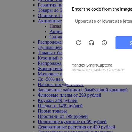
Гарантия низкой цены
Товары до 500 руб
Оливки и Лимоны
Акционные товары
Назад
Акционные товары
Скидка 20% по промокоду
Распродажа! Ульяновск до -70%
Лучшая цена
Товары с бесплатной доставкой
Кухонный текстиль
Распродажа до -50%
Жаропрочная посуда
Махровые полотенца
До -50% на ковры
Наборы посуды FORA
Заварочные чайники с бамбуковой крышкой
Флисовые пледы от 299 рублей
Кружки 249 рублей
Пледы от 1499 рублей
Промо товары
Простыни от 799 рублей
Полотенце кухонное от 69 рублей
Декоративные растения от 439 рублей