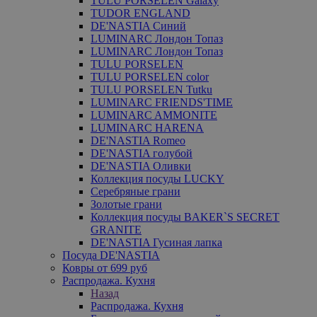
TULU PORSELEN Galaxy
TUDOR ENGLAND
DE'NASTIA Синий
LUMINARC Лондон Топаз
LUMINARC Лондон Топаз
TULU PORSELEN
TULU PORSELEN color
TULU PORSELEN Tutku
LUMINARC FRIENDS'TIME
LUMINARC AMMONITE
LUMINARC HARENA
DE'NASTIA Romeo
DE'NASTIA голубой
DE'NASTIA Оливки
Коллекция посуды LUCKY
Серебряные грани
Золотые грани
Коллекция посуды BAKER`S SECRET
GRANITE
DE'NASTIA Гусиная лапка
Посуда DE'NASTIA
Ковры от 699 руб
Распродажа. Кухня
Назад
Распродажа. Кухня