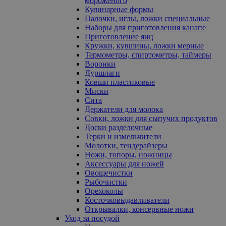
мороженого
Кулинарные формы
Палочки, иглы, ложки специальные
Наборы для приготовления канапе
Приготовление яиц
Кружки, кувшины, ложки мерные
Термометры, спиртометры, таймеры
Воронки
Дуршлаги
Ковши пластиковые
Миски
Сита
Держатели для молока
Совки, ложки для сыпучих продуктов
Доски разделочные
Терки и измельчители
Молотки, тендерайзеры
Ножи, топоры, ножницы
Аксессуары для ножей
Овощечистки
Рыбочистки
Орехоколы
Косточковыдавливатели
Открывалки, консервные ножи
Уход за посудой