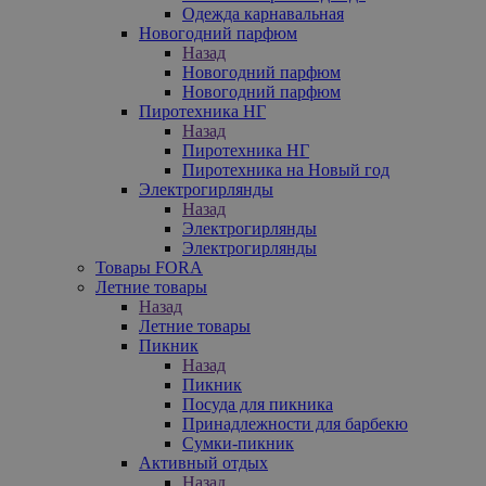
Одежда карнавальная
Новогодний парфюм
Назад
Новогодний парфюм
Новогодний парфюм
Пиротехника НГ
Назад
Пиротехника НГ
Пиротехника на Новый год
Электрогирлянды
Назад
Электрогирлянды
Электрогирлянды
Товары FORA
Летние товары
Назад
Летние товары
Пикник
Назад
Пикник
Посуда для пикника
Принадлежности для барбекю
Сумки-пикник
Активный отдых
Назад