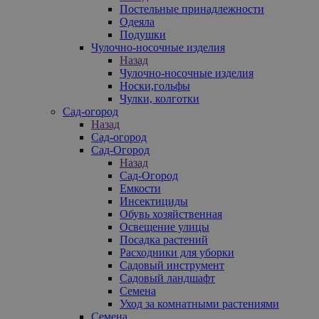
Постельные принадлежности
Одеяла
Подушки
Чулочно-носочные изделия
Назад
Чулочно-носочные изделия
Носки,гольфы
Чулки, колготки
Сад-огород
Назад
Сад-огород
Сад-Огород
Назад
Сад-Огород
Емкости
Инсектициды
Обувь хозяйственная
Освещение улицы
Посадка растений
Расходники для уборки
Садовый инструмент
Садовый ландшафт
Семена
Уход за комнатными растениями
Семена