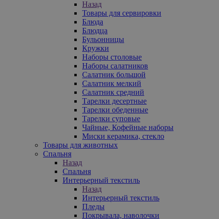
Назад
Товары для сервировки
Блюда
Блюдца
Бульонницы
Кружки
Наборы столовые
Наборы салатников
Салатник большой
Салатник мелкий
Салатник средний
Тарелки десертные
Тарелки обеденные
Тарелки суповые
Чайные, Кофейные наборы
Миски керамика, стекло
Товары для животных
Спальня
Назад
Спальня
Интерьерный текстиль
Назад
Интерьерный текстиль
Пледы
Покрывала, наволочки