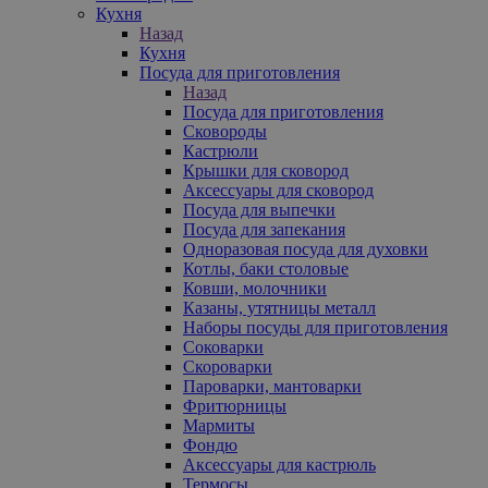
Кухня
Назад
Кухня
Посуда для приготовления
Назад
Посуда для приготовления
Сковороды
Кастрюли
Крышки для сковород
Аксессуары для сковород
Посуда для выпечки
Посуда для запекания
Одноразовая посуда для духовки
Котлы, баки столовые
Ковши, молочники
Казаны, утятницы металл
Наборы посуды для приготовления
Соковарки
Скороварки
Пароварки, мантоварки
Фритюрницы
Мармиты
Фондю
Аксессуары для кастрюль
Термосы