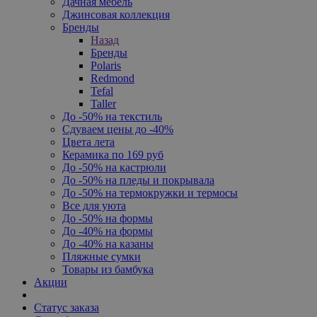
Дачная мебель
Джинсовая коллекция
Бренды
Назад
Бренды
Polaris
Redmond
Tefal
Taller
До -50% на текстиль
Сдуваем цены до -40%
Цвета лета
Керамика по 169 руб
До -50% на кастрюли
До -50% на пледы и покрывала
До -50% на термокружки и термосы
Все для уюта
До -50% на формы
До -40% на формы
До -40% на казаны
Пляжные сумки
Товары из бамбука
Акции
Статус заказа