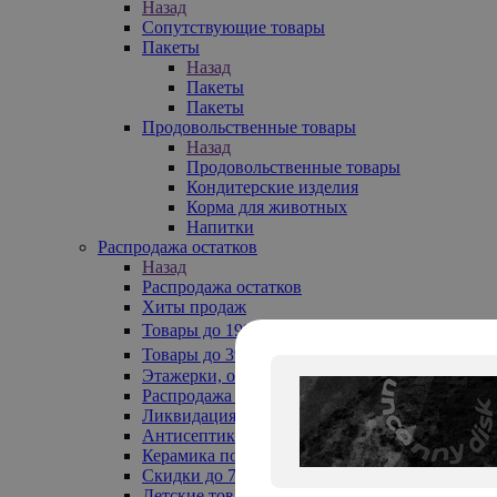
Назад
Сопутствующие товары
Пакеты
Назад
Пакеты
Пакеты
Продовольственные товары
Назад
Продовольственные товары
Кондитерские изделия
Корма для животных
Напитки
Распродажа остатков
Назад
Распродажа остатков
Хиты продаж
Товары до 199₽
Товары до 399₽
Этажерки, обувницы
Распродажа текстиля до -50%
Ликвидация до -70%
Антисептики
Керамика по 129 руб
Скидки до 70%
Детские товары