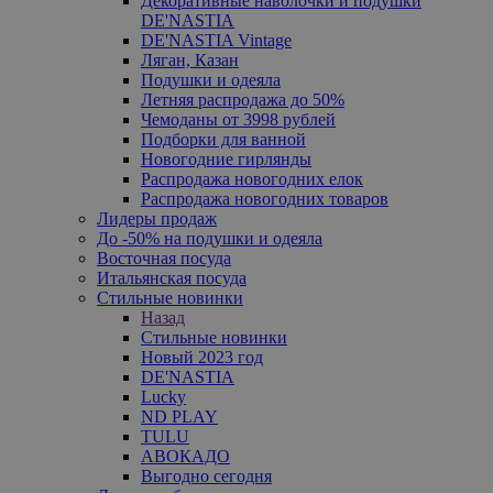
Декоративные наволочки и подушки
DE'NASTIA
DE'NASTIA Vintage
Ляган, Казан
Подушки и одеяла
Летняя распродажа до 50%
Чемоданы от 3998 рублей
Подборки для ванной
Новогодние гирлянды
Распродажа новогодних елок
Распродажа новогодних товаров
Лидеры продаж
До -50% на подушки и одеяла
Восточная посуда
Итальянская посуда
Стильные новинки
Назад
Стильные новинки
Новый 2023 год
DE'NASTIA
Lucky
ND PLAY
TULU
АВОКАДО
Выгодно сегодня