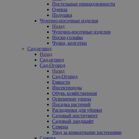
Постельные принадлежности
Одеяла
Подушки
Чулочно-носочные изделия
Назад
Чулочно-носочные изделия
Носки,гольфы
Чулки, колготки
Сад-огород
Назад
Сад-огород
Сад-Огород
Назад
Сад-Огород
Емкости
Инсектициды
Обувь хозяйственная
Освещение улицы
Посадка растений
Расходники для уборки
Садовый инструмент
Садовый ландшафт
Семена
Уход за комнатными растениями
Семена