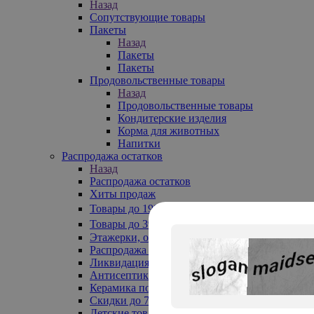
Назад
Сопутствующие товары
Пакеты
Назад
Пакеты
Пакеты
Продовольственные товары
Назад
Продовольственные товары
Кондитерские изделия
Корма для животных
Напитки
Распродажа остатков
Назад
Распродажа остатков
Хиты продаж
Товары до 199₽
Товары до 399₽
Этажерки, обувницы
Распродажа текстиля до -50%
Ликвидация до -70%
Антисептики
Керамика по 129 руб
Скидки до 70%
Детские товары