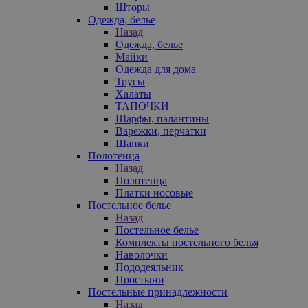
Шторы
Одежда, белье
Назад
Одежда, белье
Майки
Одежда для дома
Трусы
Халаты
ТАПОЧКИ
Шарфы, палантины
Варежки, перчатки
Шапки
Полотенца
Назад
Полотенца
Платки носовые
Постельное белье
Назад
Постельное белье
Комплекты постельного белья
Наволочки
Пододеяльник
Простыни
Постельные принадлежности
Назад