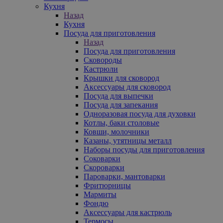
Кухня
Назад
Кухня
Посуда для приготовления
Назад
Посуда для приготовления
Сковороды
Кастрюли
Крышки для сковород
Аксессуары для сковород
Посуда для выпечки
Посуда для запекания
Одноразовая посуда для духовки
Котлы, баки столовые
Ковши, молочники
Казаны, утятницы металл
Наборы посуды для приготовления
Соковарки
Скороварки
Пароварки, мантоварки
Фритюрницы
Мармиты
Фондю
Аксессуары для кастрюль
Термосы