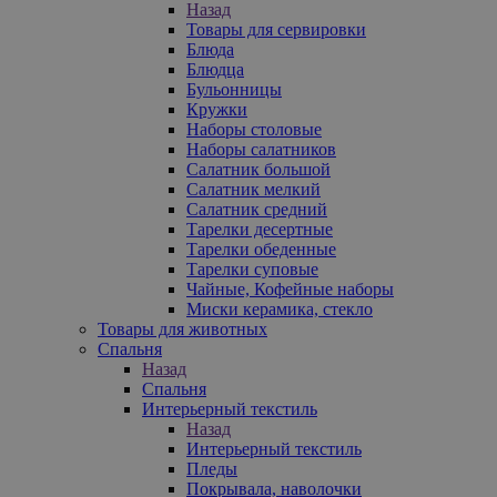
Назад
Товары для сервировки
Блюда
Блюдца
Бульонницы
Кружки
Наборы столовые
Наборы салатников
Салатник большой
Салатник мелкий
Салатник средний
Тарелки десертные
Тарелки обеденные
Тарелки суповые
Чайные, Кофейные наборы
Миски керамика, стекло
Товары для животных
Спальня
Назад
Спальня
Интерьерный текстиль
Назад
Интерьерный текстиль
Пледы
Покрывала, наволочки