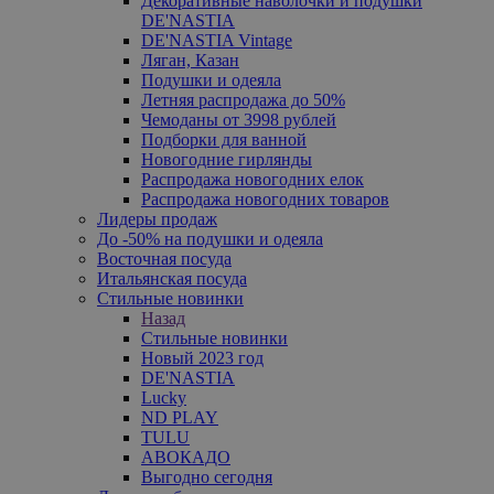
Декоративные наволочки и подушки
DE'NASTIA
DE'NASTIA Vintage
Ляган, Казан
Подушки и одеяла
Летняя распродажа до 50%
Чемоданы от 3998 рублей
Подборки для ванной
Новогодние гирлянды
Распродажа новогодних елок
Распродажа новогодних товаров
Лидеры продаж
До -50% на подушки и одеяла
Восточная посуда
Итальянская посуда
Стильные новинки
Назад
Стильные новинки
Новый 2023 год
DE'NASTIA
Lucky
ND PLAY
TULU
АВОКАДО
Выгодно сегодня