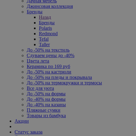
Дачная мебель
Джинсовая коллекция
Бренды
Назад
Бренды
Polaris
Redmond
Tefal
Taller
До -50% на текстиль
Сдуваем цены до -40%
Цвета лета
Керамика по 169 руб
До -50% на кастрюли
До -50% на пледы и покрывала
До -50% на термокружки и термосы
Все для уюта
До -50% на формы
До -40% на формы
До -40% на казаны
Пляжные сумки
Товары из бамбука
Акции
Статус заказа