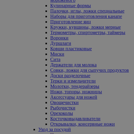
мороженого
Кулинарные формы
Палочки, иглы, ложки специальные
Наборы для приготовления канапе
Приготовление яиц
Кружки, кувшины, ложки мерные
Термометры, спиртометры, таймеры
Воронки
Дуршлаги
Ковши пластиковые
Миски
Сита
Держатели для молока
Совки, ложки для сыпучих продуктов
Доски разделочные
Терки и измельчители
Молотки, тендерайзеры
Ножи, топоры, ножницы
Аксессуары для ножей
Овощечистки
Рыбочистки
Орехоколы
Косточковыдавливатели
Открывалки, консервные ножи
Уход за посудой