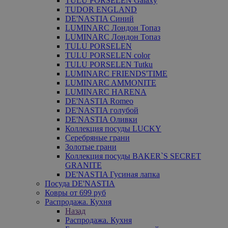
TULU PORSELEN Galaxy
TUDOR ENGLAND
DE'NASTIA Синий
LUMINARC Лондон Топаз
LUMINARC Лондон Топаз
TULU PORSELEN
TULU PORSELEN color
TULU PORSELEN Tutku
LUMINARC FRIENDS'TIME
LUMINARC AMMONITE
LUMINARC HARENA
DE'NASTIA Romeo
DE'NASTIA голубой
DE'NASTIA Оливки
Коллекция посуды LUCKY
Серебряные грани
Золотые грани
Коллекция посуды BAKER`S SECRET
GRANITE
DE'NASTIA Гусиная лапка
Посуда DE'NASTIA
Ковры от 699 руб
Распродажа. Кухня
Назад
Распродажа. Кухня