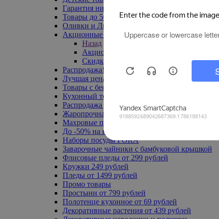
Гарантия низкой цены
Товары до 500 руб
Оливки и Лимоны
Акционные товары
Назад
Акционные товары
Скидка 20% по промокоду
Распродажа! Ульяновск до -70%
Лучшая цена
Товары с бесплатной доставкой
Кухонный текстиль
Распродажа до -50%
Жаропрочная посуда
Махровые полотенца
До -50% на ковры
Наборы посуды FORA
Заварочные чайники с бамбуковой крышкой
Флисовые пледы от 299 рублей
Кружки 249 рублей
Пледы от 1499 рублей
Промо товары
Простыни от 799 рублей
Полотенце кухонное от 69 рублей
Декоративные растения от 439 рублей