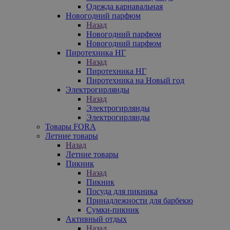
Одежда карнавальная
Новогодний парфюм
Назад
Новогодний парфюм
Новогодний парфюм
Пиротехника НГ
Назад
Пиротехника НГ
Пиротехника на Новый год
Электрогирлянды
Назад
Электрогирлянды
Электрогирлянды
Товары FORA
Летние товары
Назад
Летние товары
Пикник
Назад
Пикник
Посуда для пикника
Принадлежности для барбекю
Сумки-пикник
Активный отдых
Назад