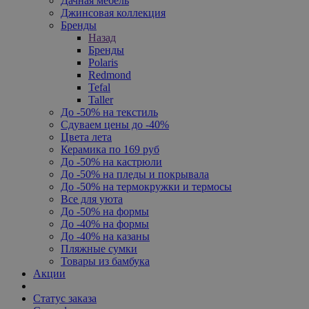
Дачная мебель
Джинсовая коллекция
Бренды
Назад
Бренды
Polaris
Redmond
Tefal
Taller
До -50% на текстиль
Сдуваем цены до -40%
Цвета лета
Керамика по 169 руб
До -50% на кастрюли
До -50% на пледы и покрывала
До -50% на термокружки и термосы
Все для уюта
До -50% на формы
До -40% на формы
До -40% на казаны
Пляжные сумки
Товары из бамбука
Акции
Статус заказа