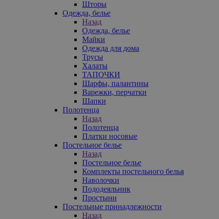
Шторы
Одежда, белье
Назад
Одежда, белье
Майки
Одежда для дома
Трусы
Халаты
ТАПОЧКИ
Шарфы, палантины
Варежки, перчатки
Шапки
Полотенца
Назад
Полотенца
Платки носовые
Постельное белье
Назад
Постельное белье
Комплекты постельного белья
Наволочки
Пододеяльник
Простыни
Постельные принадлежности
Назад