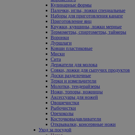
Кулинарные формы
Палочки, иглы, ложки специальные
Наборы для приготовления канапе
Приготовление яиц
Кружки, кувшины, ложки мерные
Термометры, спиртометры, таймеры
Воронки
Дуршлаги
Ковши пластиковые
Миски
Сита
Держатели для молока
Совки, ложки для сыпучих продуктов
Доски разделочные
Терки и измельчители
Молотки, тендерайзеры
Ножи, топоры, ножницы
Аксессуары для ножей
Овощечистки
Рыбочистки
Орехоколы
Косточковыдавливатели
Открывалки, консервные ножи
Уход за посудой