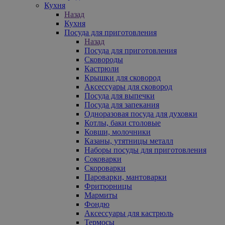
Кухня
Назад
Кухня
Посуда для приготовления
Назад
Посуда для приготовления
Сковороды
Кастрюли
Крышки для сковород
Аксессуары для сковород
Посуда для выпечки
Посуда для запекания
Одноразовая посуда для духовки
Котлы, баки столовые
Ковши, молочники
Казаны, утятницы металл
Наборы посуды для приготовления
Соковарки
Скороварки
Пароварки, мантоварки
Фритюрницы
Мармиты
Фондю
Аксессуары для кастрюль
Термосы