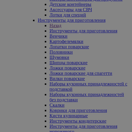
Детские контейнеры
Аксессуары для СВЧ
Лотки для специй
Инструменты для приготовления
Назад
Инструменты для приготовления
Венчики
Картофелемялки
Лопатки поварские
Половники
Шумовки
Щипцы поварские
Ложки поварские
Ложки поварские для спагетти
Вилки поварские
Наборы кухонных принадлежностей с
подставкой
Наборы кухонных принадлежностей
без подставки
Скалки
Коврики для приготовления
Кисти кулинарные
Инструменты кондитерские
Инструменты для приготовления
мороженого