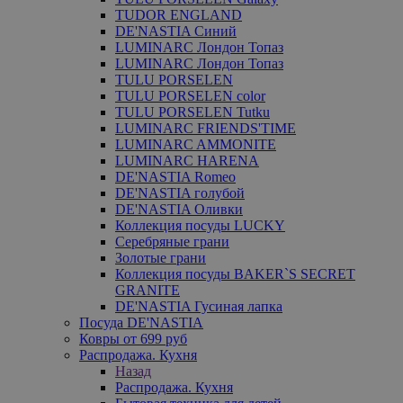
TUDOR ENGLAND
DE'NASTIA Синий
LUMINARC Лондон Топаз
LUMINARC Лондон Топаз
TULU PORSELEN
TULU PORSELEN color
TULU PORSELEN Tutku
LUMINARC FRIENDS'TIME
LUMINARC AMMONITE
LUMINARC HARENA
DE'NASTIA Romeo
DE'NASTIA голубой
DE'NASTIA Оливки
Коллекция посуды LUCKY
Серебряные грани
Золотые грани
Коллекция посуды BAKER`S SECRET
GRANITE
DE'NASTIA Гусиная лапка
Посуда DE'NASTIA
Ковры от 699 руб
Распродажа. Кухня
Назад
Распродажа. Кухня