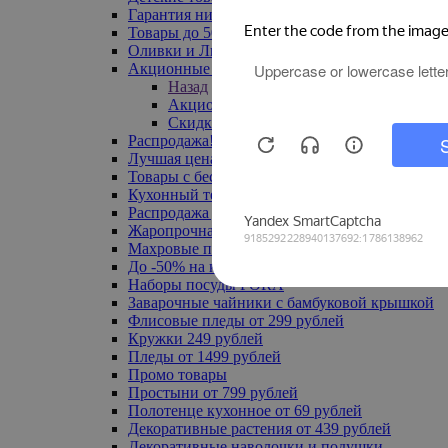
Гарантия низкой цены
Товары до 500 руб
Оливки и Лимоны
Акционные товары
Назад
Акционные товары
Скидка 20% по промокоду
Распродажа! Ульяновск до -70%
Лучшая цена
Товары с бесплатной доставкой
Кухонный текстиль
Распродажа до -50%
Жаропрочная посуда
Махровые полотенца
До -50% на ковры
Наборы посуды FORA
Заварочные чайники с бамбуковой крышкой
Флисовые пледы от 299 рублей
Кружки 249 рублей
Пледы от 1499 рублей
Промо товары
Простыни от 799 рублей
Полотенце кухонное от 69 рублей
Декоративные растения от 439 рублей
Декоративные наволочки и подушки