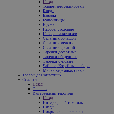
Назад
Товары для сервировки
Блюда
Блюдца
Бульонницы
Кружки
Наборы столовые
Наборы салатников
Салатник большой
Салатник мелкий
Салатник средний
Тарелки десертные
Тарелки обеденные
Тарелки суповые
Чайные, Кофейные наборы
Миски керамика, стекло
Товары для животных
Спальня
Назад
Спальня
Интерьерный текстиль
Назад
Интерьерный текстиль
Пледы
Покрывала, наволочки