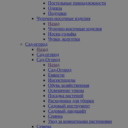
Постельные принадлежности
Одеяла
Подушки
Чулочно-носочные изделия
Назад
Чулочно-носочные изделия
Носки,гольфы
Чулки, колготки
Сад-огород
Назад
Сад-огород
Сад-Огород
Назад
Сад-Огород
Емкости
Инсектициды
Обувь хозяйственная
Освещение улицы
Посадка растений
Расходники для уборки
Садовый инструмент
Садовый ландшафт
Семена
Уход за комнатными растениями
Семена