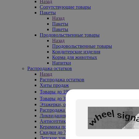
Назад
Сопутствующие товары
Пакеты
Назад
Пакеты
Пакеты
Продовольственные товары
Назад
Продовольственные товары
Кондитерские изделия
Корма для животных
Напитки
Распродажа остатков
Назад
Распродажа остатков
Хиты продаж
Товары до 199₽
Товары до 399₽
Этажерки, обувницы
Распродажа текстиля до -50%
Ликвидация до -70%
Антисептики
Керамика по 129 руб
Скидки до 70%
Детские товары