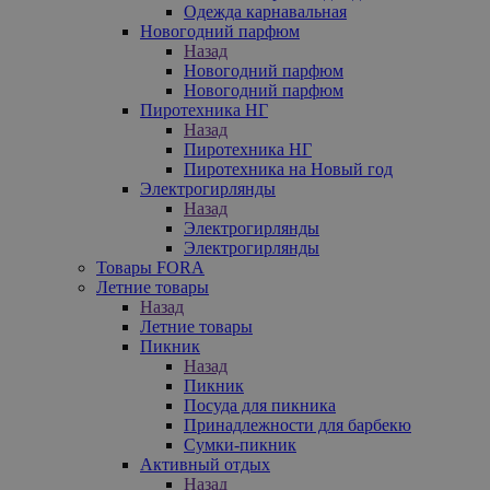
Одежда карнавальная
Новогодний парфюм
Назад
Новогодний парфюм
Новогодний парфюм
Пиротехника НГ
Назад
Пиротехника НГ
Пиротехника на Новый год
Электрогирлянды
Назад
Электрогирлянды
Электрогирлянды
Товары FORA
Летние товары
Назад
Летние товары
Пикник
Назад
Пикник
Посуда для пикника
Принадлежности для барбекю
Сумки-пикник
Активный отдых
Назад