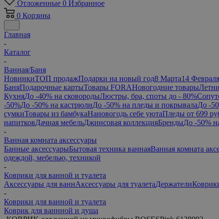
Отложенные
0
Избранное
0
Корзина
Главная
-
Каталог
-
Ванная/Баня
Новинки
ТОП продаж
Подарки на новый год
8 Марта
14 Феврал
Баня
Подарочные карты
Товары FORA
Новогодние товары
Летни
Кухня
До -40% на сковороды
Люстры, бра, споты до - 80%
Сопут
-50%
До -50% на кастрюли
До -50% на пледы и покрывала
До -5
сумки
Товары из бамбука
Нановогодь себе уюта
Пледы от 699 ру
напитков
Дачная мебель
Джинсовая коллекция
Бренды
До -50% н
-
Ванная комната аксессуары
Банные аксессуары
Бытовая техника ванная
Ванная комната акс
одеждой, мебелью, техникой
-
Коврики для ванной и туалета
Аксессуары для ванн
Аксессуары для туалета
Держатели
Коврики
-
Коврики для ванной и туалета
Коврик для ваннной и душа