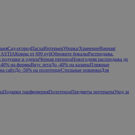
льня
Сад-огород
Пасха
Интерьер
Уборка/Хранение
Ванная/
NASTIA
Ковры от 699 руб
Обновите бокалы
Распродажа.
а подушки и одеяла
Черная пятница
Новогодняя распродажа до
-40% на формы
Вкус лета
До -40% на казаны
Пляжные
на сайт
До -50% на полотенце
Стильные новинки
Для
па
Подарки парфюмерия
Полотенца
Предметы интерьера
Уход за