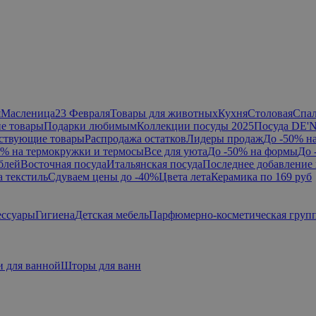
я
Масленица
23 Февраля
Товары для животных
Кухня
Столовая
Спа
е товары
Подарки любимым
Коллекции посуды 2025
Посуда DE'
ствующие товары
Распродажа остатков
Лидеры продаж
До -50% н
0% на термокружки и термосы
Все для уюта
До -50% на формы
До 
блей
Восточная посуда
Итальянская посуда
Последнее добавление 
а текстиль
Сдуваем цены до -40%
Цвета лета
Керамика по 169 руб
ессуары
Гигиена
Детская мебель
Парфюмерно-косметическая груп
 для ванной
Шторы для ванн