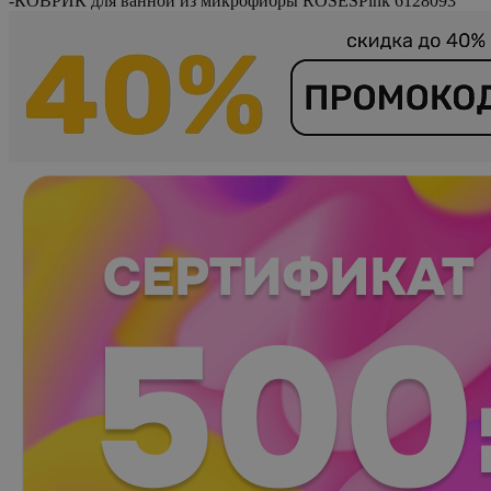
-
КОВРИК для ванной из микрофибры ROSESPink 6128093