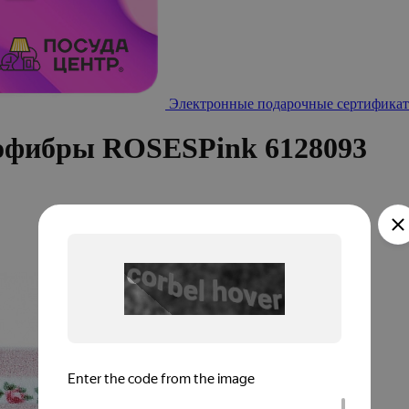
Электронные подарочные сертификат
офибры ROSESPink 6128093