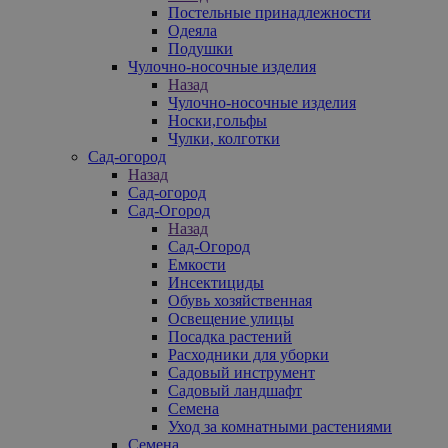
Постельные принадлежности
Одеяла
Подушки
Чулочно-носочные изделия
Назад
Чулочно-носочные изделия
Носки,гольфы
Чулки, колготки
Сад-огород
Назад
Сад-огород
Сад-Огород
Назад
Сад-Огород
Емкости
Инсектициды
Обувь хозяйственная
Освещение улицы
Посадка растений
Расходники для уборки
Садовый инструмент
Садовый ландшафт
Семена
Уход за комнатными растениями
Семена