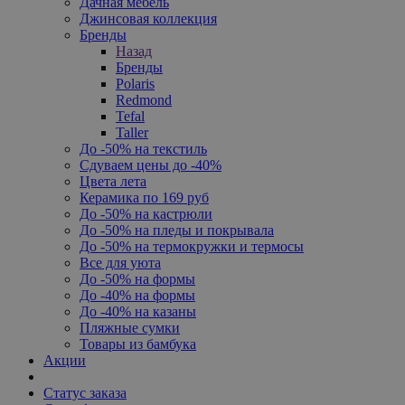
Дачная мебель
Джинсовая коллекция
Бренды
Назад
Бренды
Polaris
Redmond
Tefal
Taller
До -50% на текстиль
Сдуваем цены до -40%
Цвета лета
Керамика по 169 руб
До -50% на кастрюли
До -50% на пледы и покрывала
До -50% на термокружки и термосы
Все для уюта
До -50% на формы
До -40% на формы
До -40% на казаны
Пляжные сумки
Товары из бамбука
Акции
Статус заказа