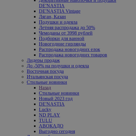
Декоративные наволочки и подушки
DE'NASTIA
DE'NASTIA Vintage
Ляган, Казан
Подушки и одеяла
Летняя распродажа до 50%
Чемоданы от 3998 рублей
Подборки для ванной
Новогодние гирлянды
Распродажа новогодних елок
Распродажа новогодних товаров
Лидеры продаж
До -50% на подушки и одеяла
Восточная посуда
Итальянская посуда
Стильные новинки
Назад
Стильные новинки
Новый 2023 год
DE'NASTIA
Lucky
ND PLAY
TULU
АВОКАДО
Выгодно сегодня