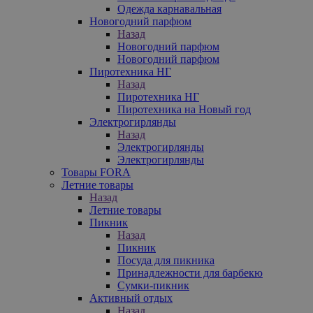
Одежда карнавальная
Новогодний парфюм
Назад
Новогодний парфюм
Новогодний парфюм
Пиротехника НГ
Назад
Пиротехника НГ
Пиротехника на Новый год
Электрогирлянды
Назад
Электрогирлянды
Электрогирлянды
Товары FORA
Летние товары
Назад
Летние товары
Пикник
Назад
Пикник
Посуда для пикника
Принадлежности для барбекю
Сумки-пикник
Активный отдых
Назад