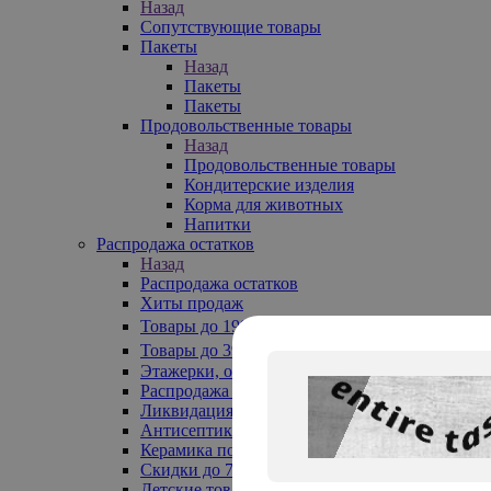
Назад
Сопутствующие товары
Пакеты
Назад
Пакеты
Пакеты
Продовольственные товары
Назад
Продовольственные товары
Кондитерские изделия
Корма для животных
Напитки
Распродажа остатков
Назад
Распродажа остатков
Хиты продаж
Товары до 199₽
Товары до 399₽
Этажерки, обувницы
Распродажа текстиля до -50%
Ликвидация до -70%
Антисептики
Керамика по 129 руб
Скидки до 70%
Детские товары