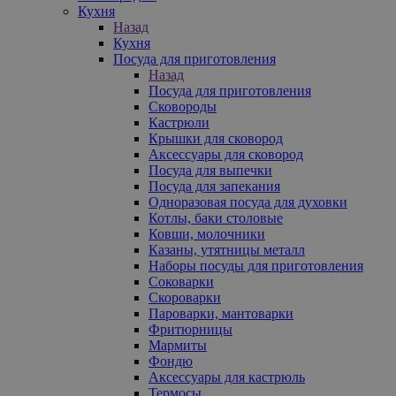
Кухня
Назад
Кухня
Посуда для приготовления
Назад
Посуда для приготовления
Сковороды
Кастрюли
Крышки для сковород
Аксессуары для сковород
Посуда для выпечки
Посуда для запекания
Одноразовая посуда для духовки
Котлы, баки столовые
Ковши, молочники
Казаны, утятницы металл
Наборы посуды для приготовления
Соковарки
Скороварки
Пароварки, мантоварки
Фритюрницы
Мармиты
Фондю
Аксессуары для кастрюль
Термосы