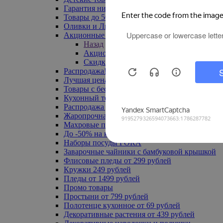
Гарантия низкой цены
Товары до 500 руб
Оливки и Лимоны
Акционные товары
Назад
Акционные товары
Скидка 20% по промокоду
Распродажа! Ульяновск до -70%
Лучшая цена
Товары с бесплатной доставкой
Кухонный текстиль
Распродажа до -50%
Жаропрочная посуда
Махровые полотенца
До -50% на ковры
Наборы посуды FORA
Заварочные чайники с бамбуковой крышкой
Флисовые пледы от 299 рублей
Кружки 249 рублей
Пледы от 1499 рублей
Промо товары
Простыни от 799 рублей
Полотенце кухонное от 69 рублей
Декоративные растения от 439 рублей