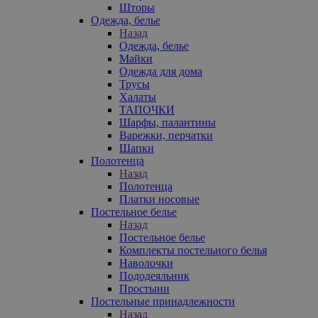
Шторы
Одежда, белье
Назад
Одежда, белье
Майки
Одежда для дома
Трусы
Халаты
ТАПОЧКИ
Шарфы, палантины
Варежки, перчатки
Шапки
Полотенца
Назад
Полотенца
Платки носовые
Постельное белье
Назад
Постельное белье
Комплекты постельного белья
Наволочки
Пододеяльник
Простыни
Постельные принадлежности
Назад