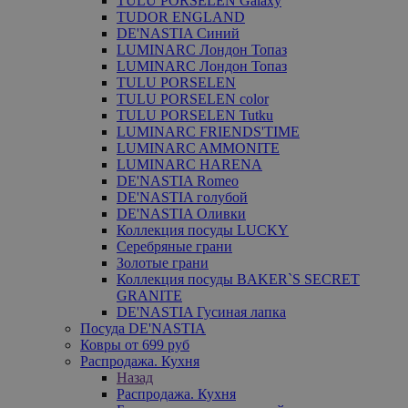
TULU PORSELEN Galaxy
TUDOR ENGLAND
DE'NASTIA Синий
LUMINARC Лондон Топаз
LUMINARC Лондон Топаз
TULU PORSELEN
TULU PORSELEN color
TULU PORSELEN Tutku
LUMINARC FRIENDS'TIME
LUMINARC AMMONITE
LUMINARC HARENA
DE'NASTIA Romeo
DE'NASTIA голубой
DE'NASTIA Оливки
Коллекция посуды LUCKY
Серебряные грани
Золотые грани
Коллекция посуды BAKER`S SECRET
GRANITE
DE'NASTIA Гусиная лапка
Посуда DE'NASTIA
Ковры от 699 руб
Распродажа. Кухня
Назад
Распродажа. Кухня