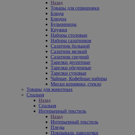
Назад
Товары для сервировки
Блюда
Блюдца
Бульонницы
Кружки
Наборы столовые
Наборы салатников
Салатник большой
Салатник мелкий
Салатник средний
Тарелки десертные
Тарелки обеденные
Тарелки суповые
Чайные, Кофейные наборы
Миски керамика, стекло
Товары для животных
Спальня
Назад
Спальня
Интерьерный текстиль
Назад
Интерьерный текстиль
Пледы
Покрывала, наволочки