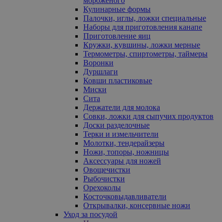
мороженого
Кулинарные формы
Палочки, иглы, ложки специальные
Наборы для приготовления канапе
Приготовление яиц
Кружки, кувшины, ложки мерные
Термометры, спиртометры, таймеры
Воронки
Дуршлаги
Ковши пластиковые
Миски
Сита
Держатели для молока
Совки, ложки для сыпучих продуктов
Доски разделочные
Терки и измельчители
Молотки, тендерайзеры
Ножи, топоры, ножницы
Аксессуары для ножей
Овощечистки
Рыбочистки
Орехоколы
Косточковыдавливатели
Открывалки, консервные ножи
Уход за посудой