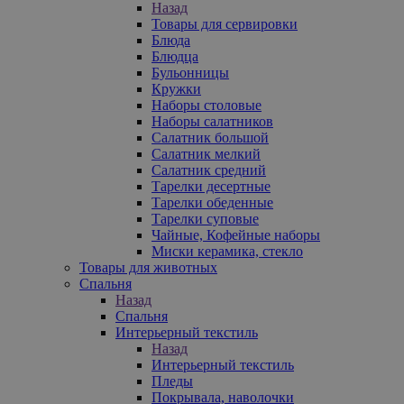
Назад
Товары для сервировки
Блюда
Блюдца
Бульонницы
Кружки
Наборы столовые
Наборы салатников
Салатник большой
Салатник мелкий
Салатник средний
Тарелки десертные
Тарелки обеденные
Тарелки суповые
Чайные, Кофейные наборы
Миски керамика, стекло
Товары для животных
Спальня
Назад
Спальня
Интерьерный текстиль
Назад
Интерьерный текстиль
Пледы
Покрывала, наволочки