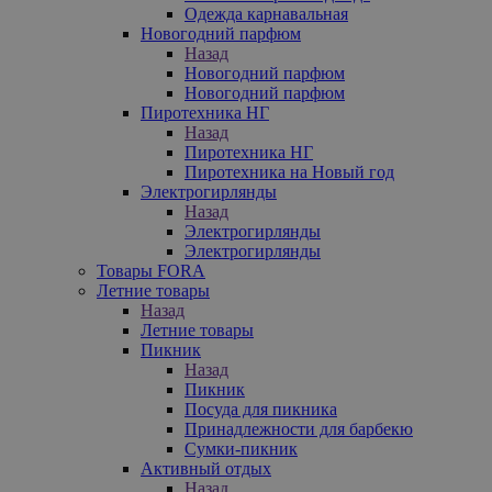
Одежда карнавальная
Новогодний парфюм
Назад
Новогодний парфюм
Новогодний парфюм
Пиротехника НГ
Назад
Пиротехника НГ
Пиротехника на Новый год
Электрогирлянды
Назад
Электрогирлянды
Электрогирлянды
Товары FORA
Летние товары
Назад
Летние товары
Пикник
Назад
Пикник
Посуда для пикника
Принадлежности для барбекю
Сумки-пикник
Активный отдых
Назад