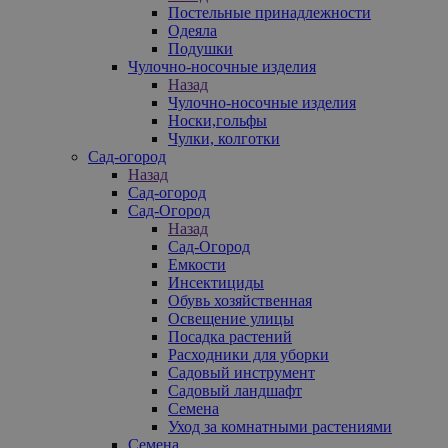
Постельные принадлежности
Одеяла
Подушки
Чулочно-носочные изделия
Назад
Чулочно-носочные изделия
Носки,гольфы
Чулки, колготки
Сад-огород
Назад
Сад-огород
Сад-Огород
Назад
Сад-Огород
Емкости
Инсектициды
Обувь хозяйственная
Освещение улицы
Посадка растений
Расходники для уборки
Садовый инструмент
Садовый ландшафт
Семена
Уход за комнатными растениями
Семена