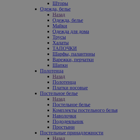
Шторы
Одежда, белье
Назад
Одежда, белье
Майки
Одежда для дома
Трусы
Халаты
ТАПОЧКИ
Шарфы, палантины
Варежки, перчатки
Шапки
Полотенца
Назад
Полотенца
Платки носовые
Постельное белье
Назад
Постельное белье
Комплекты постельного белья
Наволочки
Пододеяльник
Простыни
Постельные принадлежности
Назад