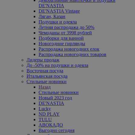
Декоративные наволочки и подушки
DE'NASTIA
DE'NASTIA Vintage
Ляган, Казан
Подушки и одеяла
Летняя распродажа до 50%
Чемоданы от 3998 рублей
Подборки для ванной
Новогодние гирлянды
Распродажа новогодних елок
Распродажа новогодних товаров
Лидеры продаж
До -50% на подушки и одеяла
Восточная посуда
Итальянская посуда
Стильные новинки
Назад
Стильные новинки
Новый 2023 год
DE'NASTIA
Lucky
ND PLAY
TULU
АВОКАДО
Выгодно сегодня