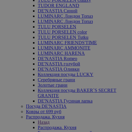
TULU PORSELEN Galaxy
TUDOR ENGLAND
DE'NASTIA Синий
LUMINARC Лондон Топаз
LUMINARC Лондон Топаз
TULU PORSELEN
TULU PORSELEN color
TULU PORSELEN Tutku
LUMINARC FRIENDS'TIME
LUMINARC AMMONITE
LUMINARC HARENA
DE'NASTIA Romeo
DE'NASTIA голубой
DE'NASTIA Оливки
Коллекция посуды LUCKY
Серебряные грани
Золотые грани
Коллекция посуды BAKER`S SECRET
GRANITE
DE'NASTIA Гусиная лапка
Посуда DE'NASTIA
Ковры от 699 руб
Распродажа. Кухня
Назад
Распродажа. Кухня