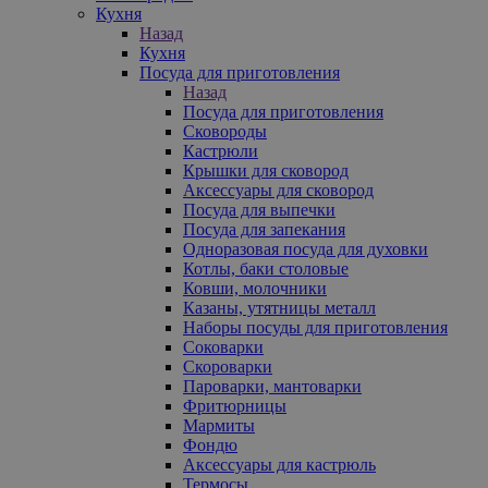
Кухня
Назад
Кухня
Посуда для приготовления
Назад
Посуда для приготовления
Сковороды
Кастрюли
Крышки для сковород
Аксессуары для сковород
Посуда для выпечки
Посуда для запекания
Одноразовая посуда для духовки
Котлы, баки столовые
Ковши, молочники
Казаны, утятницы металл
Наборы посуды для приготовления
Соковарки
Скороварки
Пароварки, мантоварки
Фритюрницы
Мармиты
Фондю
Аксессуары для кастрюль
Термосы