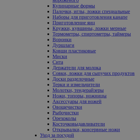
мороженого
Кулинарные формы
Палочки, иглы, ложки специальные
Наборы для приготовления канапе
Приготовление яиц
Кружки, кувшины, ложки мерные
Термометры, спиртометры, таймеры
Воронки
Дуршлаги
Ковши пластиковые
Миски
Сита
Держатели для молока
Совки, ложки для сыпучих продуктов
Доски разделочные
Терки и измельчители
Молотки, тендерайзеры
Ножи, топоры, ножницы
Аксессуары для ножей
Овощечистки
Рыбочистки
Орехоколы
Косточковыдавливатели
Открывалки, консервные ножи
Уход за посудой