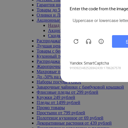
Гарантия низкой цены
Товары до 500 руб
Оливки и Лимоны
Акционные товары
Назад
Акционные товары
Скидка 20% по промокоду
Распродажа! Ульяновск до -70%
Лучшая цена
Товары с бесплатной доставкой
Кухонный текстиль
Распродажа до -50%
Жаропрочная посуда
Махровые полотенца
До -50% на ковры
Наборы посуды FORA
Заварочные чайники с бамбуковой крышкой
Флисовые пледы от 299 рублей
Кружки 249 рублей
Пледы от 1499 рублей
Промо товары
Простыни от 799 рублей
Полотенце кухонное от 69 рублей
Декоративные растения от 439 рублей