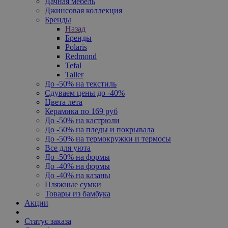
Дачная мебель
Джинсовая коллекция
Бренды
Назад
Бренды
Polaris
Redmond
Tefal
Taller
До -50% на текстиль
Сдуваем цены до -40%
Цвета лета
Керамика по 169 руб
До -50% на кастрюли
До -50% на пледы и покрывала
До -50% на термокружки и термосы
Все для уюта
До -50% на формы
До -40% на формы
До -40% на казаны
Пляжные сумки
Товары из бамбука
Акции
Статус заказа