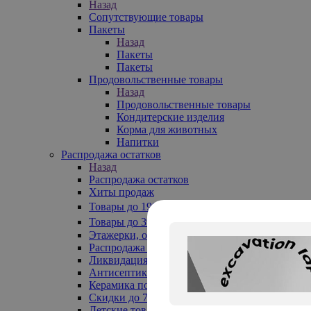
Назад
Сопутствующие товары
Пакеты
Назад
Пакеты
Пакеты
Продовольственные товары
Назад
Продовольственные товары
Кондитерские изделия
Корма для животных
Напитки
Распродажа остатков
Назад
Распродажа остатков
Хиты продаж
Товары до 199₽
Товары до 399₽
Этажерки, обувницы
Распродажа текстиля до -50%
Ликвидация до -70%
Антисептики
Керамика по 129 руб
Скидки до 70%
Детские товары