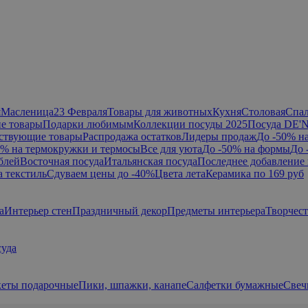
я
Масленица
23 Февраля
Товары для животных
Кухня
Столовая
Спа
е товары
Подарки любимым
Коллекции посуды 2025
Посуда DE'
ствующие товары
Распродажа остатков
Лидеры продаж
До -50% н
0% на термокружки и термосы
Все для уюта
До -50% на формы
До 
блей
Восточная посуда
Итальянская посуда
Последнее добавление 
а текстиль
Сдуваем цены до -40%
Цвета лета
Керамика по 169 руб
а
Интерьер стен
Праздничный декор
Предметы интерьера
Творчес
суда
еты подарочные
Пики, шпажки, канапе
Салфетки бумажные
Свеч