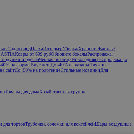
льня
Сад-огород
Пасха
Интерьер
Уборка/Хранение
Ванная/
NASTIA
Ковры от 699 руб
Обновите бокалы
Распродажа.
а подушки и одеяла
Черная пятница
Новогодняя распродажа до
-40% на формы
Вкус лета
До -40% на казаны
Пляжные
на сайт
До -50% на полотенце
Стильные новинки
Для
тво
Товары для дома
Хозяйственная группа
и для тортов
Трубочки, соломки для коктейлей
Шары воздушные