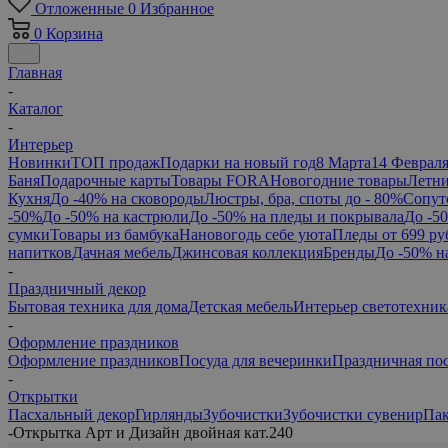
Отложенные
0
Избранное
0
Корзина
Главная
-
Каталог
-
Интерьер
Новинки
ТОП продаж
Подарки на новый год
8 Марта
14 Феврал
Баня
Подарочные карты
Товары FORA
Новогодние товары
Летни
Кухня
До -40% на сковороды
Люстры, бра, споты до - 80%
Сопут
-50%
До -50% на кастрюли
До -50% на пледы и покрывала
До -5
сумки
Товары из бамбука
Нановогодь себе уюта
Пледы от 699 ру
напитков
Дачная мебель
Джинсовая коллекция
Бренды
До -50% н
-
Праздничный декор
Бытовая техника для дома
Детская мебель
Интерьер светотехник
-
Оформление праздников
Оформление праздников
Посуда для вечеринки
Праздничная по
-
Открытки
Пасхальный декор
Гирлянды
Зубочистки
Зубочистки сувенир
Пак
-
Открытка Арт и Дизайн двойная кат.240